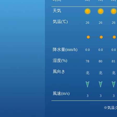
天気
気温(℃)
26
26
26
降水量(mm/h)
0.0
0.0
0.0
湿度(%)
78
80
81
風向き
北
北
北
風速(m/s)
3
3
3
※気温