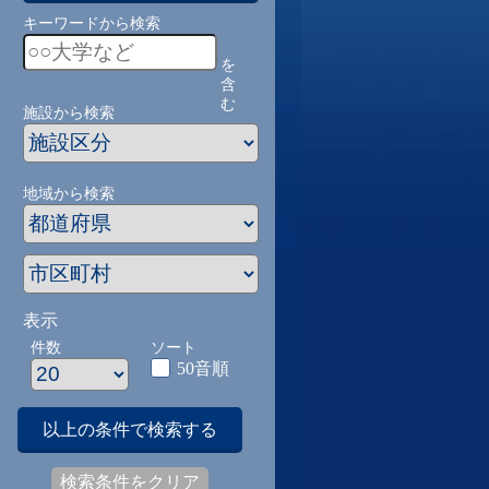
キーワードから検索
を
含
む
施設から検索
地域から検索
表示
件数
ソート
50音順
以上の条件で検索する
検索条件をクリア