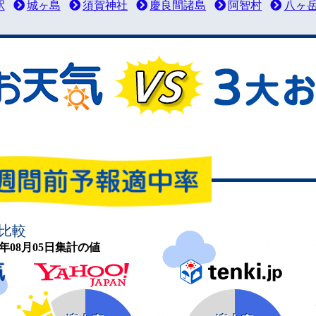
駅
城ヶ島
須賀神社
慶良間諸島
阿智村
八ヶ
比較
26年08月05日集計の値