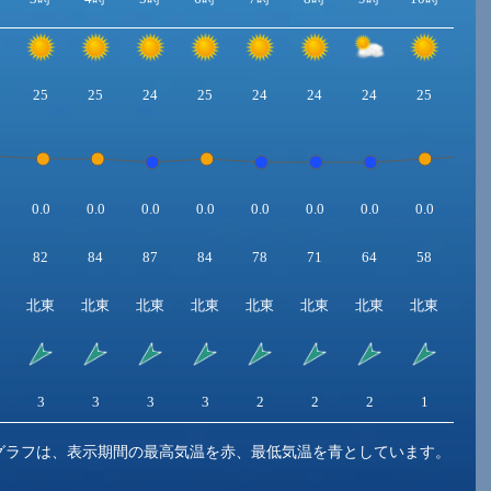
25
25
24
25
24
24
24
25
26
0.0
0.0
0.0
0.0
0.0
0.0
0.0
0.0
0.0
82
84
87
84
78
71
64
58
52
北東
北東
北東
北東
北東
北東
北東
北東
北
3
3
3
3
2
2
2
1
1
グラフは、表示期間の最高気温を赤、最低気温を青としています。