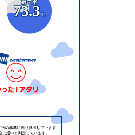
適中率
73.3
%
方法の基準に則り算出しています。
合に適中と判定しています。