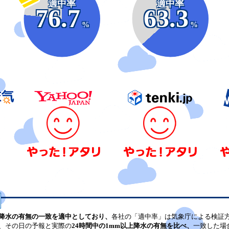
適中率
適中率
76.7
63.3
%
%
降水の有無の一致を適中としており、
各社の「適中率」は気象庁による検証
、その日の予報と実際の
24時間中の1mm以上降水の有無を比べ、
一致した場