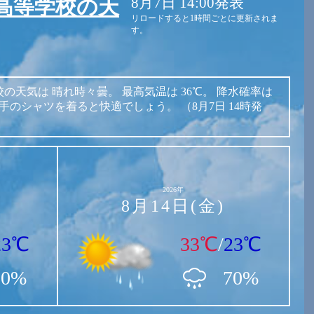
8月7日 14:00発表
高等学校の天
リロードすると1時間ごとに更新されま
す。
校の天気は
晴れ時々曇。
最高気温は
36℃。
降水確率は
手のシャツを着ると快適でしょう。
（8月7日 14時発
2026年
8月14日(金)
23℃
33℃
/
23℃
10%
70%