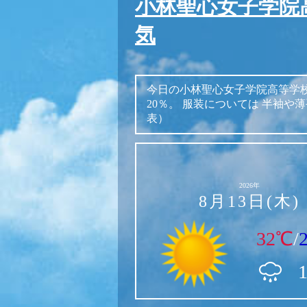
小林聖心女子学院
気
今日の小林聖心女子学院高等学
20％。
服装については
半袖や薄
表）
2026年
8月13日(木)
32℃
/