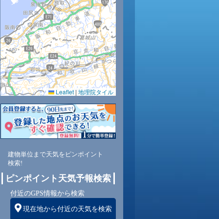
28
29
30
31
32
31
31
30
29
Leaflet
|
地理院タイル
0.0
0.0
0.0
0.0
0.0
0.0
0.0
0.0
0.0
47
43
41
41
43
45
48
52
56
北西
西
西
西
西
北西
北西
北
北
建物単位まで天気をピンポイント
検索!
ピンポイント天気予報検索
1
1
1
2
1
1
2
2
2
付近のGPS情報から検索
現在地から付近の天気を検索