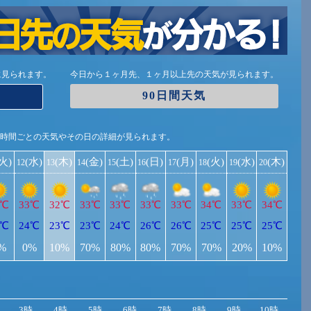
に見られます。
今日から１ヶ月先、１ヶ月以上先の天気が見られます。
90日間天気
1時間ごとの天気やその日の詳細が見られます。
(火)
(水)
(木)
(金)
(土)
(日)
(月)
(火)
(水)
(木)
12
13
14
15
16
17
18
19
20
3℃
33℃
32℃
33℃
33℃
33℃
33℃
34℃
33℃
34℃
2℃
24℃
23℃
23℃
24℃
26℃
26℃
25℃
25℃
25℃
%
0%
10%
70%
80%
80%
70%
70%
20%
10%
3時
4時
5時
6時
7時
8時
9時
10時
11