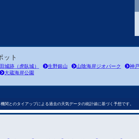
ポット
田城跡（虎臥城）
生野銀山
山陰海岸ジオパーク
神
大蔵海岸公園
ート機関とのタイアップによる過去の天気データの統計値に基づく予想です。