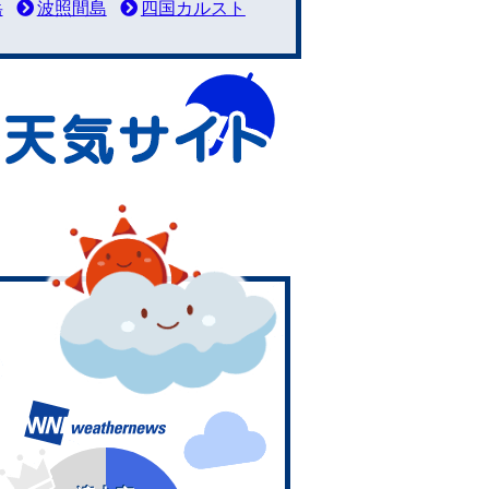
岳
波照間島
四国カルスト