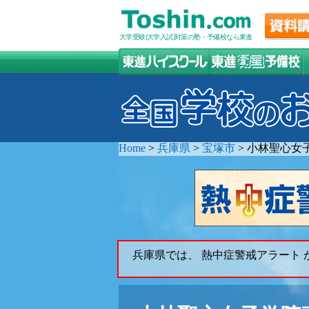
大学受験(大学入試)対策の塾・予備校なら東進
Home
>
兵庫県
>
宝塚市
>
小林聖心女
兵庫県では、 熱中症警戒アラート