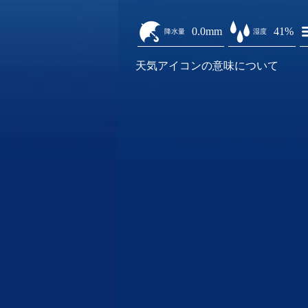
0.0mm
41%
降水量
湿度
天気アイコンの意味について