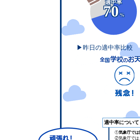
適中率
70
%
▶昨日の適中率比較
適中率について
①
気象庁では
②気象庁では