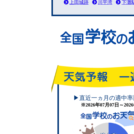
上田城跡
川平湾
下灘
頑張れ！学校のお天気
▶直近一ヵ月の適中率
※2026年07月07日～20