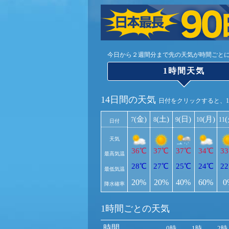
今日から２週間分まで先の天気が時間ごと
1時間天気
14日間の天気
日付をクリックすると、
(金)
(土)
(日)
(月)
7
8
9
10
11
日付
天気
36℃
37℃
37℃
34℃
3
最高気温
28℃
27℃
25℃
24℃
2
最低気温
20%
20%
40%
60%
0
降水確率
1時間ごとの天気
時間
0時
1時
2時