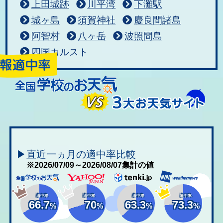
上田城跡
川平湾
下灘駅
城ヶ島
須賀神社
慶良間諸島
阿智村
八ヶ岳
波照間島
四国カルスト
▶直近一ヵ月の適中率比較
※2026/07/09～2026/08/07集計の値
適中率
適中率
適中率
適中率
66.7
70
63.3
73.3
%
%
%
%