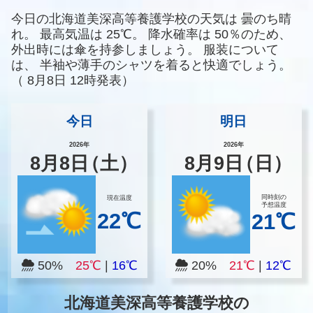
今日の北海道美深高等養護学校の天気は
曇のち晴
れ。
最高気温は
25℃。
降水確率は
50％のため、
外出時には傘を持参しましょう。
服装について
は、
半袖や薄手のシャツを着ると快適でしょう。
（
8月8日 12時発表）
今日
明日
2026年
2026年
8
月
8
日
（土）
8
月
9
日
（日）
同時刻の
現在温度
予想温度
22℃
21℃
50%
25℃
|
16℃
20%
21℃
|
12℃
北海道美深高等養護学校の