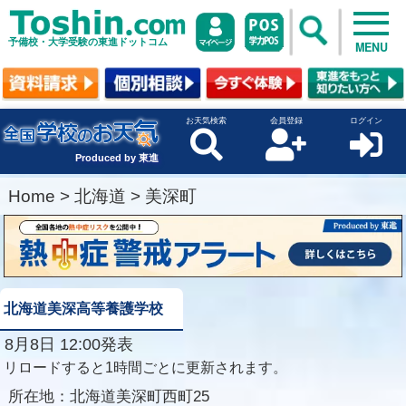
予備校・大学受験の東進ドットコム
MENU
お天気検索
会員登録
ログイン
Produced by 東進
Home
>
北海道
>
美深町
北海道美深高等養護学校
8月8日 12:00発表
リロードすると1時間ごとに更新されます。
所在地：
北海道美深町西町25