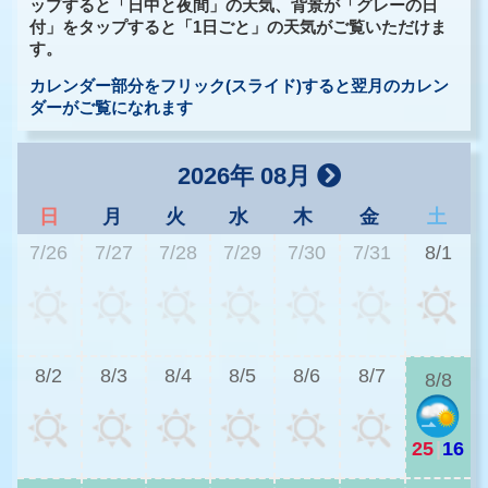
ップすると「日中と夜間」の天気、背景が「グレーの日
付」をタップすると「1日ごと」の天気がご覧いただけま
す。
カレンダー部分をフリック(スライド)すると翌月のカレン
ダーがご覧になれます
2026年 08月
日
月
火
水
木
金
土
7/26
7/27
7/28
7/29
7/30
7/31
8/1
2
8/2
8/3
8/4
8/5
8/6
8/7
8/8
25
|
16
2