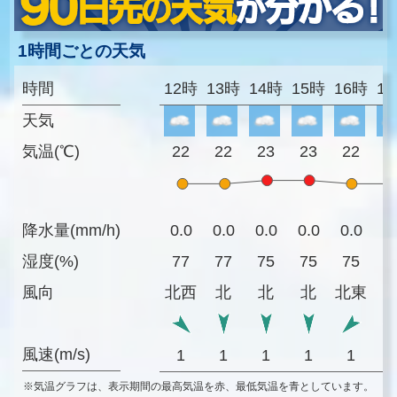
1時間ごとの天気
時間
12時
13時
14時
15時
16時
1
天気
気温(℃)
22
22
23
23
22
2
降水量(mm/h)
0.0
0.0
0.0
0.0
0.0
0
湿度(%)
77
77
75
75
75
7
風向
北西
北
北
北
北東
風速(m/s)
1
1
1
1
1
※気温グラフは、表示期間の最高気温を赤、最低気温を青としています。