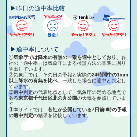
▶昨日の適中率比較
▶適中率について
①
気象庁では降水の有無の一致を適中としており、
各
社の「適中率」は気象庁による検証方法の基準に則り
算出しています。
②気象庁では、その日の予報と実際の
24時間中の1mm
以上降水の有無を比べ、
一致した場合に適中と判定し
ています。
③適中判定の代表地点として、気象庁の定める地点で
ある
東京都千代田区北の丸公園
の天気を参照していま
す。
④本サイトでは、
各社が公開している7日前0時の予報
の適中判定
の結果を比較しています。