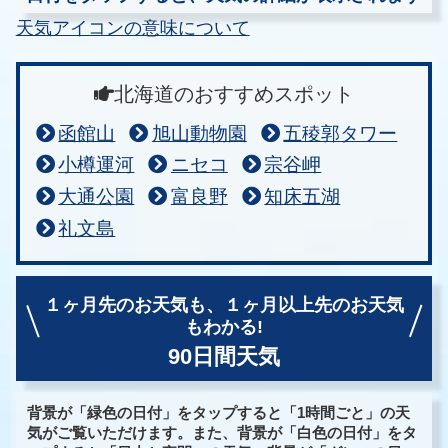
天気アイコンの意味について
北海道のおすすめスポット
函館山
旭山動物園
五稜郭タワー
小樽運河
ニセコ
宗谷岬
大通公園
富良野
知床五湖
礼文島
１ヶ月先のお天気も、
１ヶ月以上先のお天気
もわかる!
90日間天気
背景が「緑色の日付」をタップすると「1時間ごと」の天
気がご覧いただけます。また、背景が「白色の日付」をタ