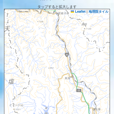
タップすると拡大します
Leaflet
|
地理院タイル