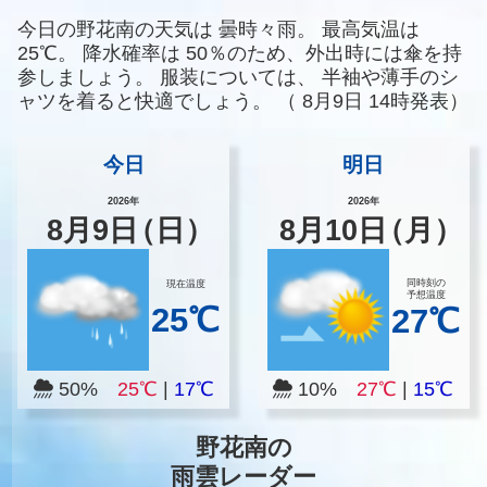
今日の野花南の天気は
曇時々雨。
最高気温は
25℃。
降水確率は
50％のため、外出時には傘を持
参しましょう。
服装については、
半袖や薄手のシ
ャツを着ると快適でしょう。
（
8月9日 14時発表）
今日
明日
2026年
2026年
8
月
9
日
（日）
8
月
10
日
（月）
同時刻の
現在温度
予想温度
25℃
27℃
50%
25℃
|
17℃
10%
27℃
|
15℃
野花南の
雨雲レーダー