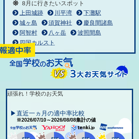
8月に行きたいスポット
上田城跡
川平湾
下灘駅
城ヶ島
須賀神社
慶良間諸島
阿智村
八ヶ岳
波照間島
四国カルスト
頑張れ！学校のお天気
▶直近一ヵ月の適中率比較
※2026/07/10～2026/08/08集計の値
適中率
適中率
適中率
適中率