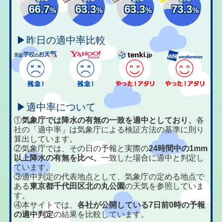
66.7
63.3
63.3
73.3
%
%
%
%
▶昨日の適中率比較
▶適中率について
①
気象庁では降水の有無の一致を適中としており、
各
社の「適中率」は気象庁による検証方法の基準に則り
算出しています。
②気象庁では、その日の予報と実際の
24時間中の1mm
以上降水の有無を比べ、
一致した場合に適中と判定し
ています。
③適中判定の代表地点として、気象庁の定める地点で
ある
東京都千代田区北の丸公園
の天気を参照していま
す。
④本サイトでは、
各社が公開している7日前0時の予報
の適中判定
の結果を比較しています。