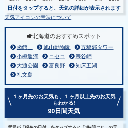
日付をタップすると、天気の詳細が表示されます
天気アイコンの意味について
北海道のおすすめスポット
函館山
旭山動物園
五稜郭タワー
小樽運河
ニセコ
宗谷岬
大通公園
富良野
知床五湖
礼文島
１ヶ月先のお天気も、
１ヶ月以上先のお天気
もわかる!
90日間天気
背景が「緑色の日付」をタップすると「1時間ごと」の天