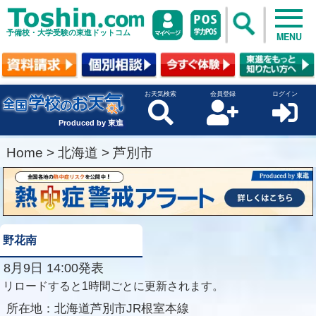
予備校・大学受験の東進ドットコム
MENU
お天気検索
会員登録
ログイン
Produced by 東進
Home
>
北海道
>
芦別市
野花南
8月9日 14:00発表
リロードすると1時間ごとに更新されます。
所在地：
北海道芦別市JR根室本線