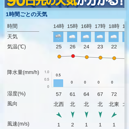
1時間ごとの天気
時間
14時
15時
16時
17時
18時
1
天気
気温(℃)
25
26
24
23
22
2
降水量(mm/h)
湿度(%)
57
61
64
67
72
7
風向
北西
北
北
北
北東
北
風速(m/s)
1
2
1
1
1