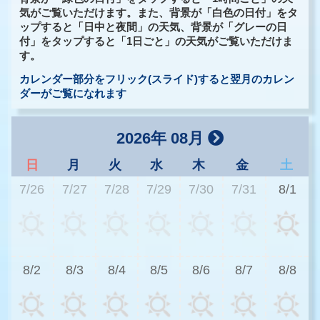
気がご覧いただけます。また、背景が「白色の日付」をタ
ップすると「日中と夜間」の天気、背景が「グレーの日
付」をタップすると「1日ごと」の天気がご覧いただけま
す。
カレンダー部分をフリック(スライド)すると翌月のカレン
ダーがご覧になれます
2026年 08月
日
月
火
水
木
金
土
7/26
7/27
7/28
7/29
7/30
7/31
8/1
2
8/2
8/3
8/4
8/5
8/6
8/7
8/8
2