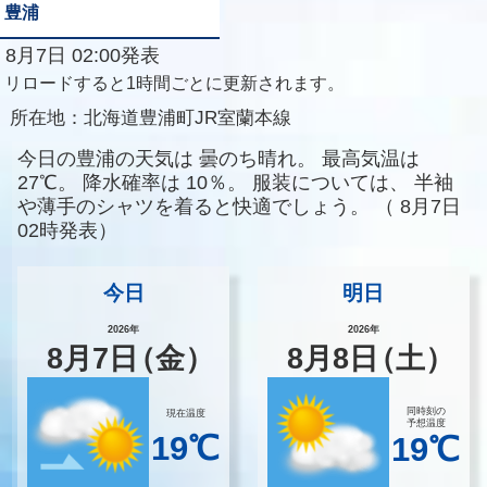
豊浦
8月7日 02:00発表
リロードすると1時間ごとに更新されます。
所在地：
北海道豊浦町JR室蘭本線
今日の豊浦の天気は
曇のち晴れ。
最高気温は
27℃。
降水確率は
10％。
服装については、
半袖
や薄手のシャツを着ると快適でしょう。
（
8月7日
02時発表）
今日
明日
2026年
2026年
8
月
7
日
（金）
8
月
8
日
（土）
同時刻の
現在温度
予想温度
19℃
19℃