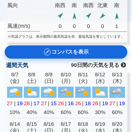
風向
南西
南
南西
北東
南
風速(m/s)
0
0
0
0
1
※気温グラフは、表示期間の最高気温を赤、最低気温を青としています。
コンパスを表示
週間天気
90日間の天気を見る
8/7
8/8
8/9
8/10
8/11
8/12
8/13
(金)
(土)
(日)
(月)
(火)
(水)
(木)
27
|
19
28
|
17
27
|
15
26
|
16
26
|
18
26
|
19
27
|
19
10%
40%
40%
60%
60%
30%
60%
8/14
8/15
8/16
8/17
8/18
8/19
8/20
(金)
(土)
(日)
(月)
(火)
(水)
(木)