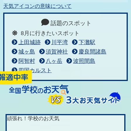
天気アイコンの意味について
話題のスポット
8月に行きたいスポット
上田城跡
川平湾
下灘駅
城ヶ島
須賀神社
慶良間諸島
阿智村
八ヶ岳
波照間島
四国カルスト
頑張れ！学校のお天気