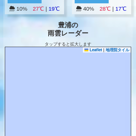
10%
27℃
|
19℃
40%
28℃
|
17℃
豊浦の
雨雲レーダー
タップすると拡大します
Leaflet
|
地理院タイル