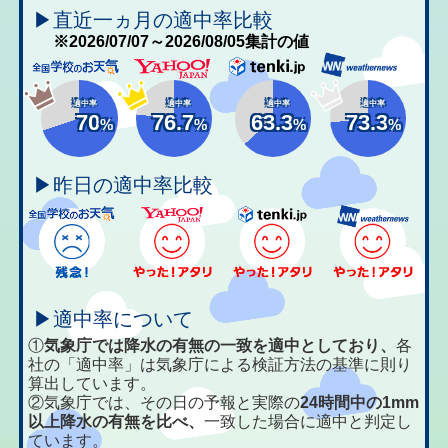
▶直近一ヵ月の適中率比較
※2026/07/07～2026/08/05集計の値
適中率
適中率
適中率
適中率
70
76.7
63.3
73.3
%
%
%
%
▶昨日の適中率比較
▶適中率について
①
気象庁では降水の有無の一致を適中としており、
各
社の「適中率」は気象庁による検証方法の基準に則り
算出しています。
②気象庁では、その日の予報と実際の
24時間中の1mm
以上降水の有無を比べ、
一致した場合に適中と判定し
ています。