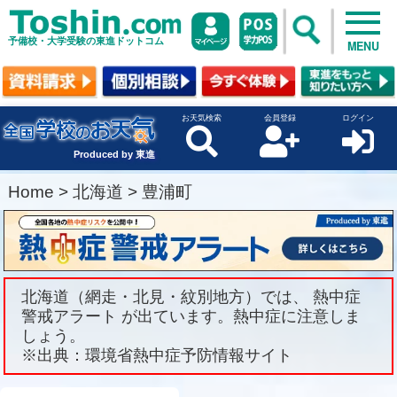
予備校・大学受験の東進ドットコム
MENU
お天気検索
会員登録
ログイン
Produced by 東進
Home
>
北海道
>
豊浦町
北海道（網走・北見・紋別地方）では、 熱中症
警戒アラート が出ています。熱中症に注意しま
しょう。
※出典：環境省熱中症予防情報サイト