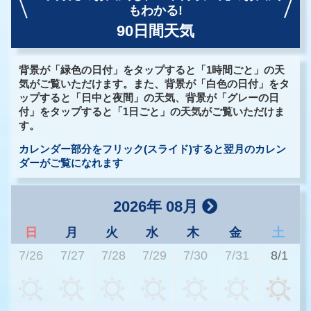
もわかる!
90日間天気
背景が「緑色の日付」をタップすると「1時間ごと」の天
気がご覧いただけます。また、背景が「白色の日付」をタ
ップすると「日中と夜間」の天気、背景が「グレーの日
付」をタップすると「1日ごと」の天気がご覧いただけま
す。
カレンダー部分をフリック(スライド)すると翌月のカレン
ダーがご覧になれます
2026年 08月
日
月
火
水
木
金
土
7/26
7/27
7/28
7/29
7/30
7/31
8/1
2