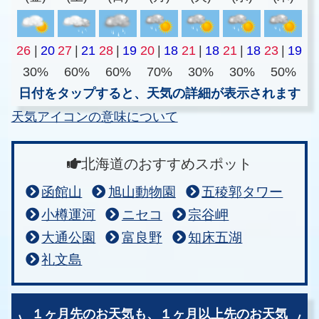
26
|
20
27
|
21
28
|
19
20
|
18
21
|
18
21
|
18
23
|
19
30%
60%
60%
70%
30%
30%
50%
日付をタップすると、天気の詳細が表示されます
天気アイコンの意味について
北海道のおすすめスポット
函館山
旭山動物園
五稜郭タワー
小樽運河
ニセコ
宗谷岬
大通公園
富良野
知床五湖
礼文島
１ヶ月先のお天気も、
１ヶ月以上先のお天気