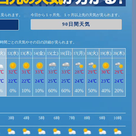
に見られます。
今日から１ヶ月先、１ヶ月以上先の天気が見られます。
90日間天気
1時間ごとの天気やその日の詳細が見られます。
(火)
(水)
(木)
(金)
(土)
(日)
(月)
(火)
(水)
(木)
12
13
14
15
16
17
18
19
20
1℃
32℃
31℃
33℃
33℃
33℃
28℃
29℃
30℃
29℃
1℃
22℃
22℃
24℃
25℃
25℃
24℃
24℃
23℃
24℃
%
0%
10%
10%
60%
60%
40%
50%
40%
20%
3時
4時
5時
6時
7時
8時
9時
10時
11