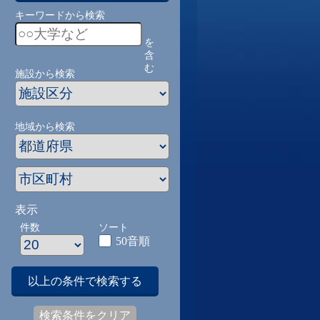
キーワードから検索
を
含
む
施設から検索
地域から検索
表示
件数
ソート
50音順
以上の条件で検索する
検索条件をクリア