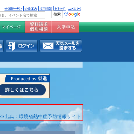
全国統一ﾃｽﾄ
企業案内
採用情報
ｻｲﾄﾏｯﾌﾟ
ﾆｭｰｽﾘﾘｰｽ
※出典：環境省熱中症予防情報サイト