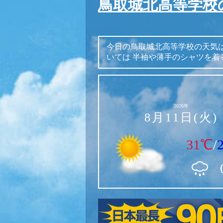
鳥取城北高等学校
今日の鳥取城北高等学校の天気
いては
半袖や薄手のシャツを着
2026年
8月11日(火)
31℃
/