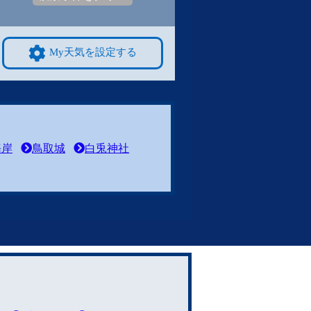
My天気を設定する
海岸
鳥取城
白兎神社