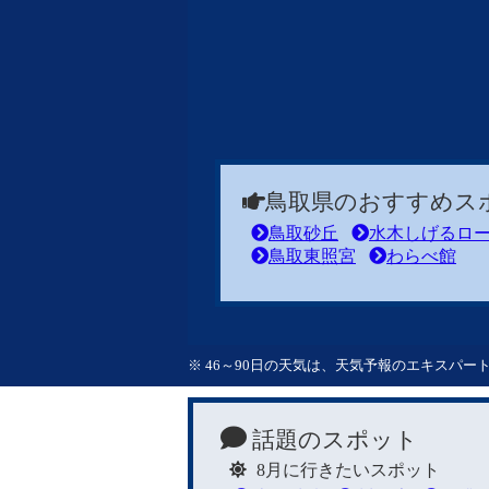
鳥取県のおすすめス
鳥取砂丘
水木しげるロ
鳥取東照宮
わらべ館
※ 46～90日の天気は、天気予報のエキスパ
話題のスポット
8月に行きたいスポット