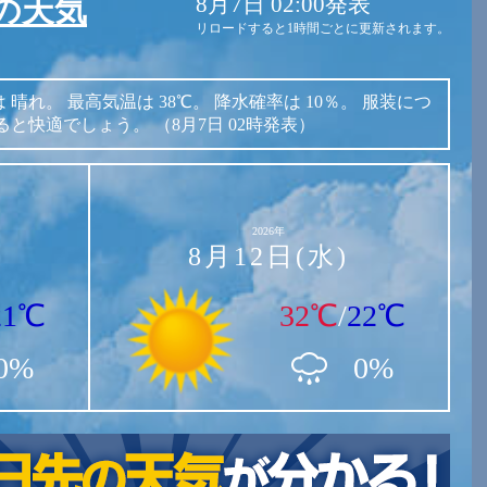
8月7日 02:00発表
の天気
リロードすると1時間ごとに更新されます。
は
晴れ。
最高気温は
38℃。
降水確率は
10％。
服装につ
ると快適でしょう。
（8月7日 02時発表）
2026年
8月12日(水)
21℃
32℃
/
22℃
0%
0%