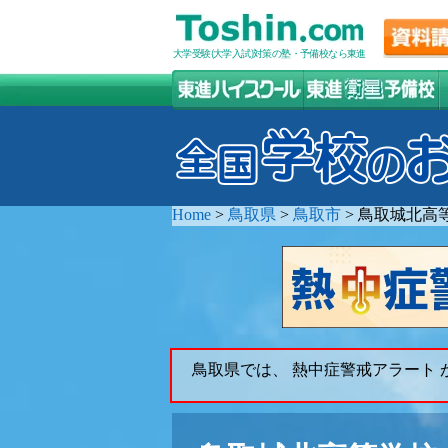
大学受験(大学入試)対策の塾・予備校なら東進
Home
>
鳥取県
>
鳥取市
>
鳥取城北高
鳥取県では、 熱中症警戒アラート