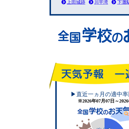
上田城跡
川平湾
下灘
頑張れ！学校のお天気
▶直近一ヵ月の適中率
※2026年07月07日～20