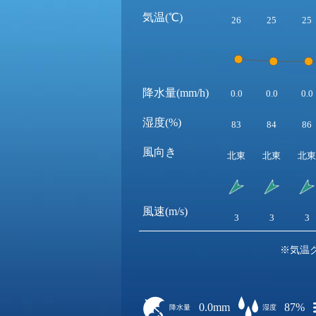
気温(℃)
26
25
25
降水量(mm/h)
0.0
0.0
0.0
湿度(%)
83
84
86
風向き
北東
北東
北東
風速(m/s)
3
3
3
※気温
0.0mm
87%
降水量
湿度