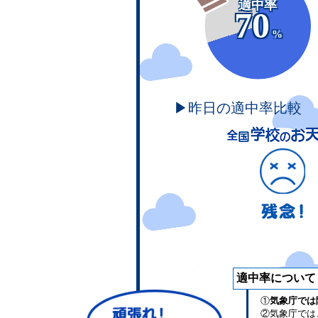
適中率
70
%
▶昨日の適中率比較
適中率について
①
気象庁では
②気象庁では