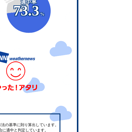
適中率
73.3
%
方法の基準に則り算出しています。
合に適中と判定しています。