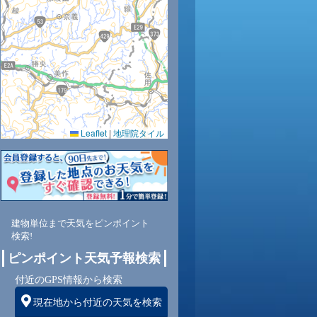
30
31
30
29
29
28
27
26
25
0.0
0.0
0.0
0.0
0.0
0.0
0.0
0.0
0.0
60
57
59
61
63
67
70
75
83
Leaflet
|
地理院タイル
北
北
北
北
北
北
北
北東
北
5
5
5
5
5
5
4
4
4
建物単位まで天気をピンポイント
検索!
ピンポイント天気予報検索
付近のGPS情報から検索
現在地から付近の天気を検索