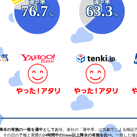
適中率
適中率
76.7
63.3
%
%
降水の有無の一致を適中としており、
各社の「適中率」は気象庁による検証
、その日の予報と実際の
24時間中の1mm以上降水の有無を比べ、
一致した場