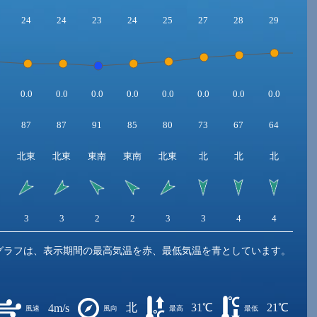
24
24
23
24
25
27
28
29
29
0.0
0.0
0.0
0.0
0.0
0.0
0.0
0.0
0.0
87
87
91
85
80
73
67
64
62
北東
北東
東南
東南
北東
北
北
北
北
3
3
2
2
3
3
4
4
5
グラフは、表示期間の最高気温を赤、最低気温を青としています。
北
31℃
21℃
4m/s
風速
風向
最高
最低