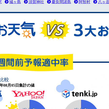
駅
城ヶ島
須賀神社
慶良間諸島
阿智村
八ヶ
比較
26年08月05日集計の値