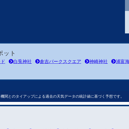
ポット
ード
白兎神社
倉吉パークスクエア
神崎神社
浦富
ート機関とのタイアップによる過去の天気データの統計値に基づく予想です。