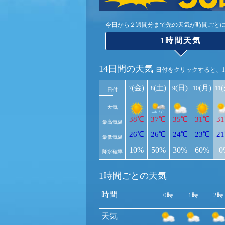
今日から２週間分まで先の天気が時間ごと
1時間天気
14日間の天気
日付をクリックすると、
(金)
(土)
(日)
(月)
7
8
9
10
11
日付
天気
38℃
37℃
35℃
31℃
3
最高気温
26℃
26℃
24℃
23℃
2
最低気温
10%
50%
30%
60%
0
降水確率
1時間ごとの天気
時間
0時
1時
2時
天気