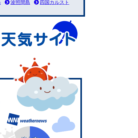
岳
波照間島
四国カルスト