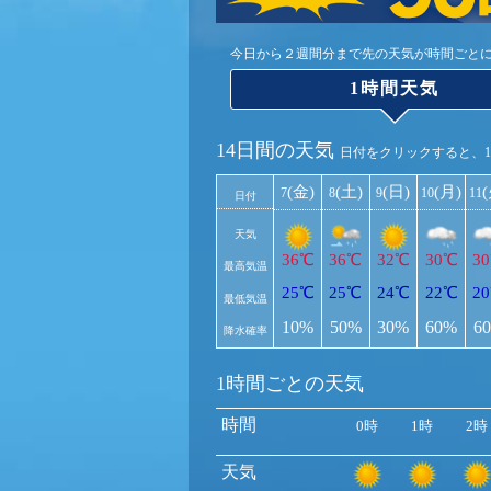
今日から２週間分まで先の天気が時間ごと
1時間天気
14日間の天気
日付をクリックすると、
(金)
(土)
(日)
(月)
7
8
9
10
11
日付
天気
36℃
36℃
32℃
30℃
3
最高気温
25℃
25℃
24℃
22℃
2
最低気温
10%
50%
30%
60%
6
降水確率
1時間ごとの天気
時間
0時
1時
2時
天気