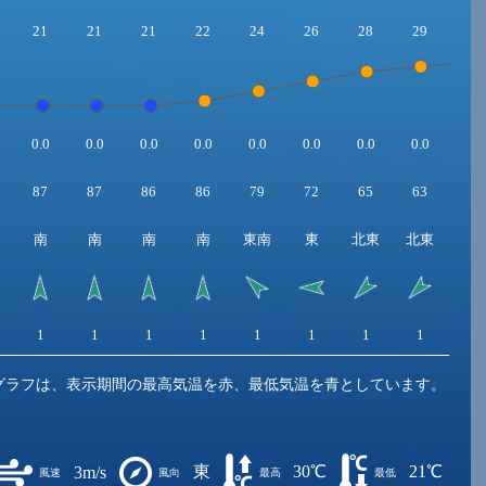
21
21
21
22
24
26
28
29
30
0.0
0.0
0.0
0.0
0.0
0.0
0.0
0.0
0.0
87
87
86
86
79
72
65
63
60
南
南
南
南
東南
東
北東
北東
北
1
1
1
1
1
1
1
1
2
グラフは、表示期間の最高気温を赤、最低気温を青としています。
東
30℃
21℃
3m/s
風速
風向
最高
最低