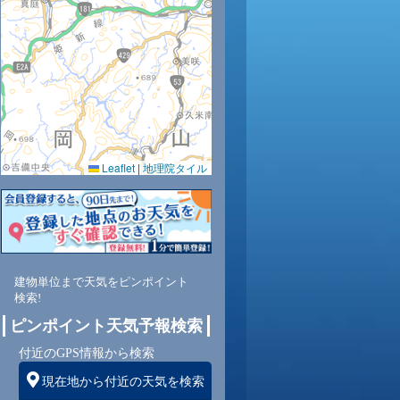
30
30
29
29
28
27
27
26
25
0.0
0.0
0.0
0.0
0.0
0.0
0.0
0.0
0.0
58
61
64
66
71
76
81
84
87
Leaflet
|
地理院タイル
東
北東
北東
北東
北東
北東
北東
北東
北東
東
3
3
3
3
3
3
3
3
2
建物単位まで天気をピンポイント
検索!
ピンポイント天気予報検索
付近のGPS情報から検索
現在地から付近の天気を検索