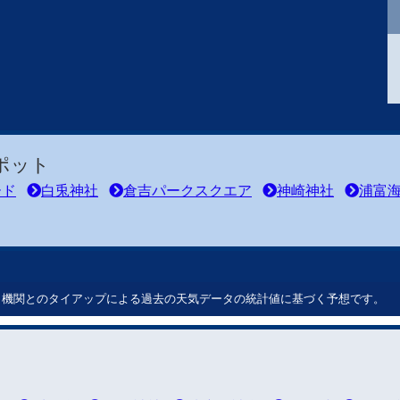
ポット
ード
白兎神社
倉吉パークスクエア
神崎神社
浦富
ート機関とのタイアップによる過去の天気データの統計値に基づく予想です。