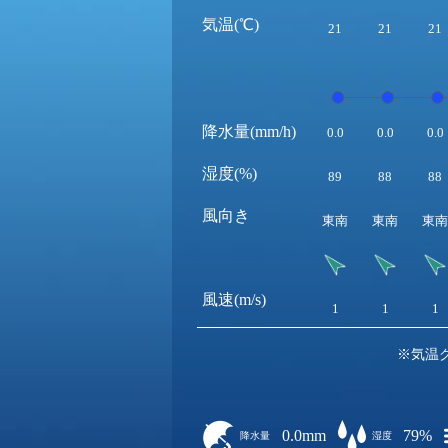
気温(℃)
21
21
21
降水量(mm/h)
0.0
0.0
0.0
湿度(%)
89
88
88
風向き
東南
東南
東南
風速(m/s)
1
1
1
※気温
0.0mm
79%
降水量
湿度