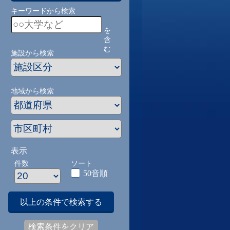
キーワードから検索
を
含
む
施設から検索
地域から検索
表示
件数
ソート
50音順
以上の条件で検索する
検索条件をクリア