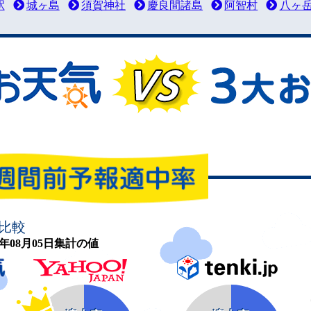
駅
城ヶ島
須賀神社
慶良間諸島
阿智村
八ヶ
比較
26年08月05日集計の値