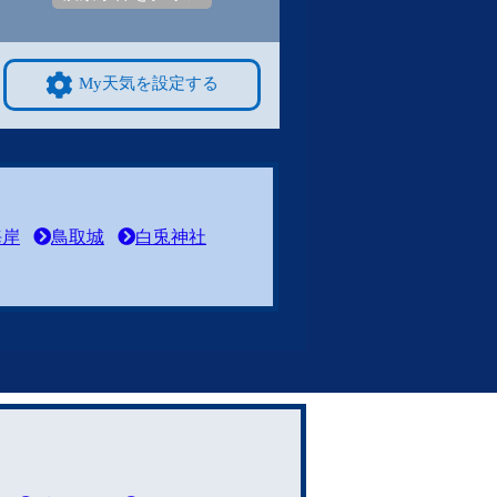
My天気を設定する
海岸
鳥取城
白兎神社