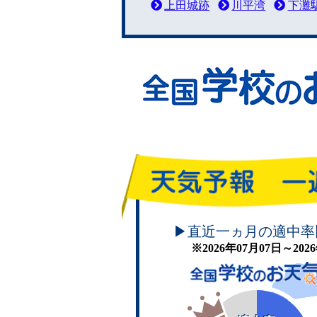
上田城跡
川平湾
下灘
頑張れ！学校のお天気
▶直近一ヵ月の適中率
※2026年07月07日～20