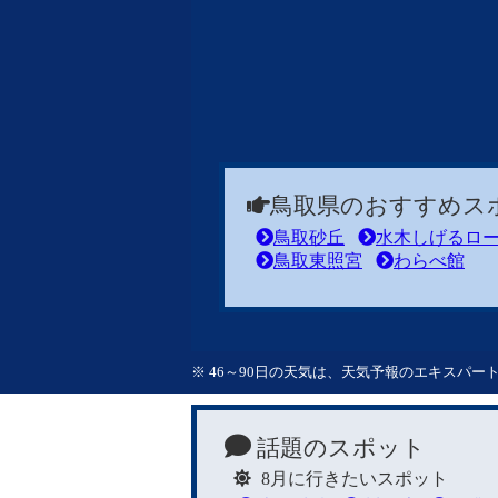
鳥取県のおすすめス
鳥取砂丘
水木しげるロ
鳥取東照宮
わらべ館
※ 46～90日の天気は、天気予報のエキスパ
話題のスポット
8月に行きたいスポット