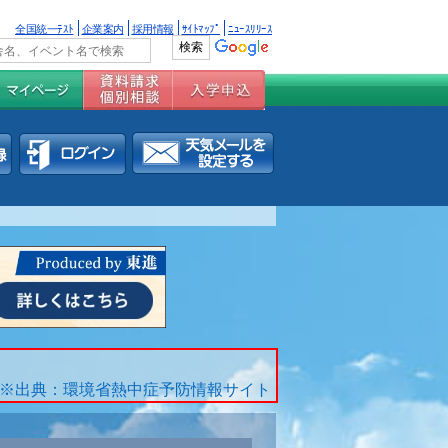
全国統一ﾃｽﾄ
企業案内
採用情報
ｻｲﾄﾏｯﾌﾟ
ﾆｭｰｽﾘﾘｰｽ
※出典：環境省熱中症予防情報サイト