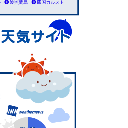
岳
波照間島
四国カルスト