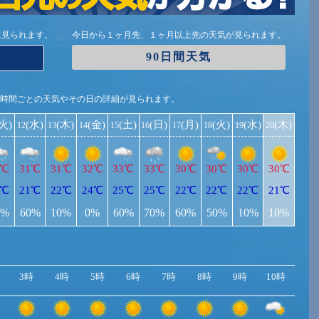
に見られます。
今日から１ヶ月先、１ヶ月以上先の天気が見られます。
90日間天気
1時間ごとの天気やその日の詳細が見られます。
(火)
(水)
(木)
(金)
(土)
(日)
(月)
(火)
(水)
(木)
12
13
14
15
16
17
18
19
20
0℃
31℃
31℃
32℃
33℃
33℃
30℃
30℃
30℃
30℃
0℃
21℃
22℃
24℃
25℃
25℃
22℃
22℃
22℃
21℃
0%
60%
10%
0%
60%
70%
60%
50%
10%
10%
3時
4時
5時
6時
7時
8時
9時
10時
11