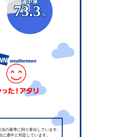
適中率
73.3
%
方法の基準に則り算出しています。
合に適中と判定しています。