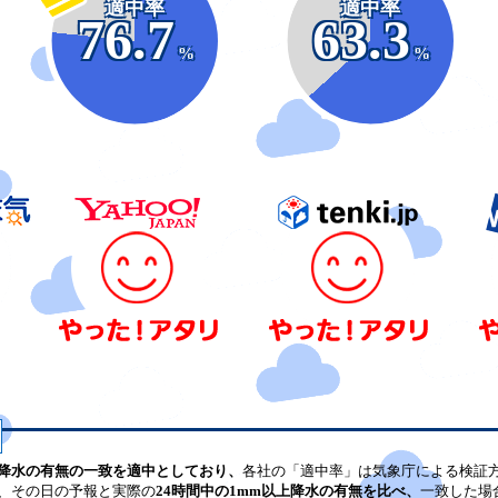
適中率
適中率
76.7
63.3
%
%
降水の有無の一致を適中としており、
各社の「適中率」は気象庁による検証
、その日の予報と実際の
24時間中の1mm以上降水の有無を比べ、
一致した場