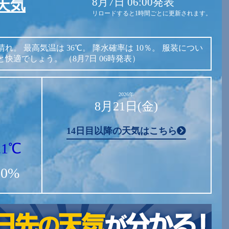
8月7日 06:00発表
天気
リロードすると1時間ごとに更新されます。
晴れ。
最高気温は
36℃。
降水確率は
10％。
服装につい
と快適でしょう。
（8月7日 06時発表）
2026年
8月21日(金)
14日目以降の天気はこちら
21℃
10%