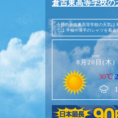
倉吉東高等学校の
今日の倉吉東高等学校の天気は
ては
半袖や薄手のシャツを着る
2026年
8月20日(木)
30℃
/