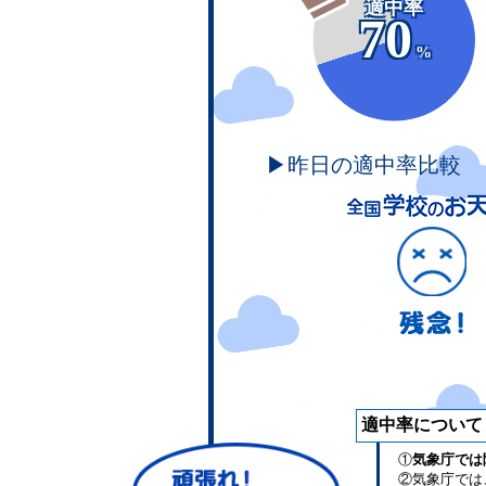
適中率
70
%
▶昨日の適中率比較
適中率について
①
気象庁では
②気象庁では