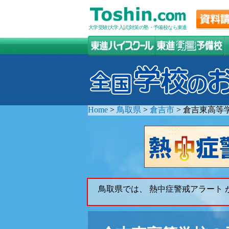
大学受験(大学入試)対策の塾・予備校なら東進
Home
>
鳥取県
>
倉吉市
>
倉吉東高等
鳥取県では、 熱中症警戒アラート