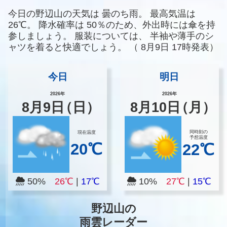
今日の野辺山の天気は
曇のち雨。
最高気温は
26℃。
降水確率は
50％のため、外出時には傘を持
参しましょう。
服装については、
半袖や薄手のシ
ャツを着ると快適でしょう。
（
8月9日 17時発表）
今日
明日
2026年
2026年
8
月
9
日
（日）
8
月
10
日
（月）
同時刻の
現在温度
予想温度
20℃
22℃
50%
26℃
|
17℃
10%
27℃
|
15℃
野辺山の
雨雲レーダー