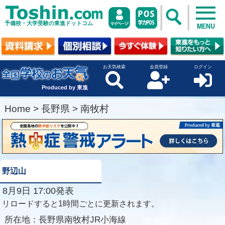
予備校・大学受験の東進ドットコム
MENU
お天気検索
会員登録
ログイン
Produced by 東進
Home
>
長野県
>
南牧村
野辺山
8月9日 17:00発表
リロードすると1時間ごとに更新されます。
所在地：
長野県南牧村JR小海線