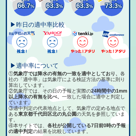
66.7
63.3
63.3
73.3
%
%
%
%
▶昨日の適中率比較
▶適中率について
①
気象庁では降水の有無の一致を適中としており、
各
社の「適中率」は気象庁による検証方法の基準に則り
算出しています。
②気象庁では、その日の予報と実際の
24時間中の1mm
以上降水の有無を比べ、
一致した場合に適中と判定し
ています。
③適中判定の代表地点として、気象庁の定める地点で
ある
東京都千代田区北の丸公園
の天気を参照していま
す。
④本サイトでは、
各社が公開している7日前0時の予報
の適中判定
の結果を比較しています。