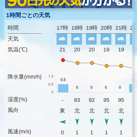
1時間ごとの天気
時間
17時
18時
19時
20時
21時
2
天気
気温(℃)
21
20
20
19
19
1
降水量(mm/h)
湿度(%)
-
83
92
95
95
9
風向
東
北
北
北
北
風速(m/s)
0
1
1
1
1