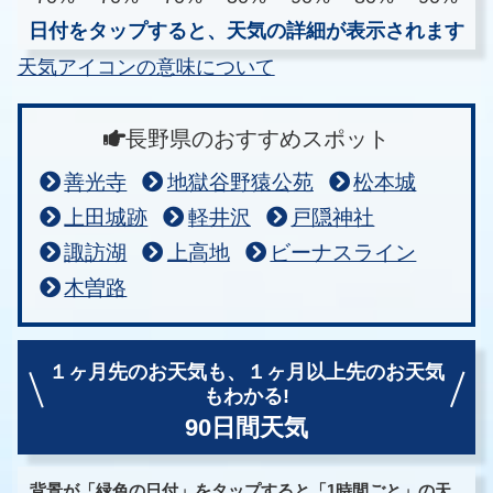
日付をタップすると、天気の詳細が表示されます
天気アイコンの意味について
長野県のおすすめスポット
善光寺
地獄谷野猿公苑
松本城
上田城跡
軽井沢
戸隠神社
諏訪湖
上高地
ビーナスライン
木曽路
１ヶ月先のお天気も、
１ヶ月以上先のお天気
もわかる!
90日間天気
背景が「緑色の日付」をタップすると「1時間ごと」の天