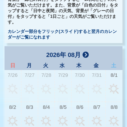
気がご覧いただけます。また、背景が「白色の日付」をタ
ップすると「日中と夜間」の天気、背景が「グレーの日
付」をタップすると「1日ごと」の天気がご覧いただけま
す。
カレンダー部分をフリック(スライド)すると翌月のカレン
ダーがご覧になれます
2026年 08月
日
月
火
水
木
金
土
7/26
7/27
7/28
7/29
7/30
7/31
8/1
2
8/2
8/3
8/4
8/5
8/6
8/7
8/8
2