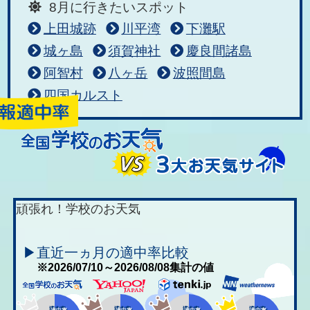
8月に行きたいスポット
上田城跡
川平湾
下灘駅
城ヶ島
須賀神社
慶良間諸島
阿智村
八ヶ岳
波照間島
四国カルスト
頑張れ！学校のお天気
▶直近一ヵ月の適中率比較
※2026/07/10～2026/08/08集計の値
適中率
適中率
適中率
適中率