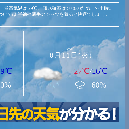
。
最高気温は
29℃。
降水確率は
50％のため、外出時に
ついては
半袖や薄手のシャツを着ると快適でしょう。
2026年
8月11日(火)
19℃
27℃
/
16℃
20%
60%