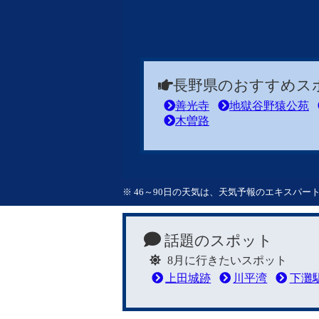
長野県のおすすめス
善光寺
地獄谷野猿公苑
木曽路
※ 46～90日の天気は、天気予報のエキスパ
話題のスポット
8月に行きたいスポット
上田城跡
川平湾
下灘