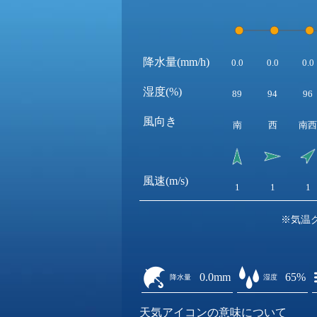
降水量(mm/h)
0.0
0.0
0.0
湿度(%)
89
94
96
風向き
南
西
南西
風速(m/s)
1
1
1
※気温
0.0mm
65%
降水量
湿度
天気アイコンの意味について