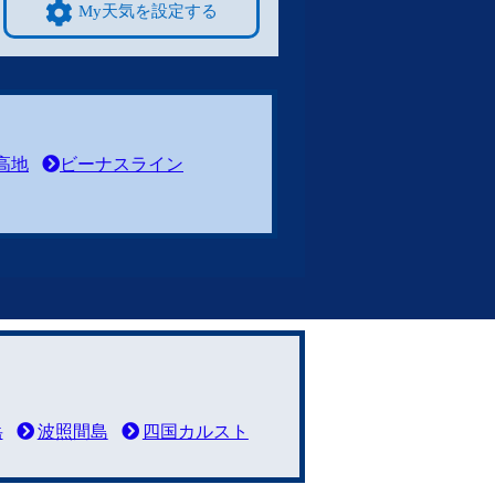
My天気を設定する
高地
ビーナスライン
岳
波照間島
四国カルスト