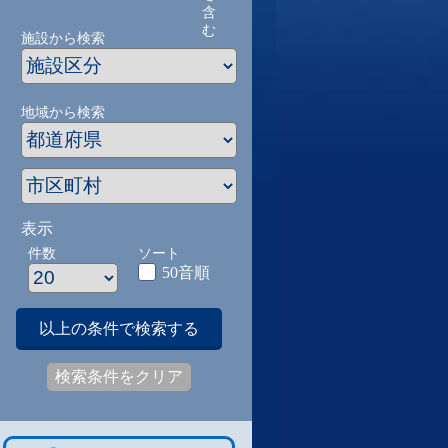
含
む
施設から検索
地域から検索
表示
件数
ソート
50音順
以上の条件で検索する
検索条件をクリア