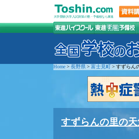
大学受験(大学入試)対策の塾・予備校なら東進
Home
>
長野県
>
富士見町
>
すずらん
すずらんの里の天