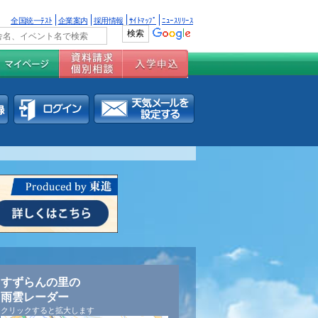
全国統一ﾃｽﾄ
企業案内
採用情報
ｻｲﾄﾏｯﾌﾟ
ﾆｭｰｽﾘﾘｰｽ
すずらんの里の
雨雲レーダー
クリックすると拡大します