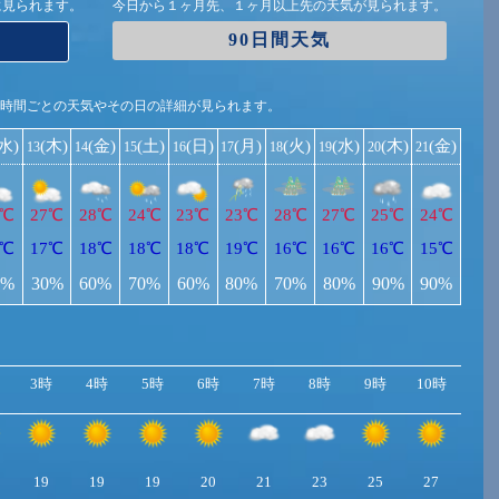
に見られます。
今日から１ヶ月先、１ヶ月以上先の天気が見られます。
90日間天気
1時間ごとの天気やその日の詳細が見られます。
(水)
(木)
(金)
(土)
(日)
(月)
(火)
(水)
(木)
(金)
13
14
15
16
17
18
19
20
21
7℃
27℃
28℃
24℃
23℃
23℃
28℃
27℃
25℃
24℃
6℃
17℃
18℃
18℃
18℃
19℃
16℃
16℃
16℃
15℃
0%
30%
60%
70%
60%
80%
70%
80%
90%
90%
3時
4時
5時
6時
7時
8時
9時
10時
11
19
19
19
20
21
23
25
27
27