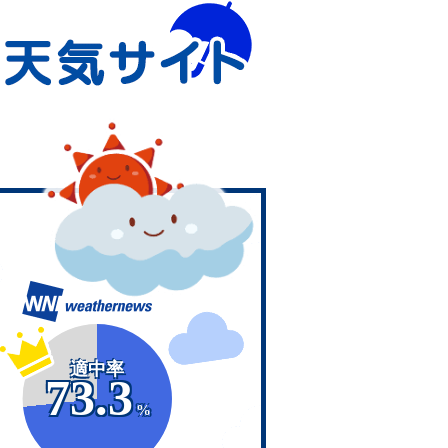
適中率
73.3
%