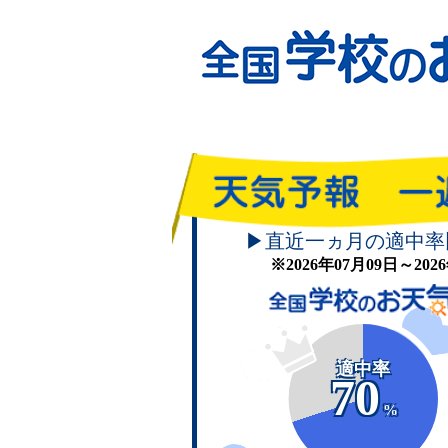
▶直近一ヵ月の適中率
※2026年07月09日～20
適中率
70
%