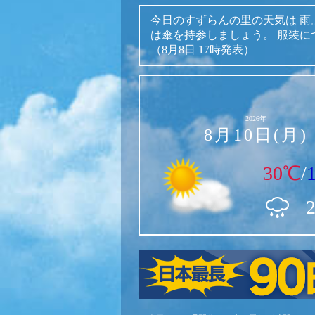
今日のすずらんの里の天気は
雨
は傘を持参しましょう。
服装に
（8月8日 17時発表）
2026年
8月10日(月)
30℃
/