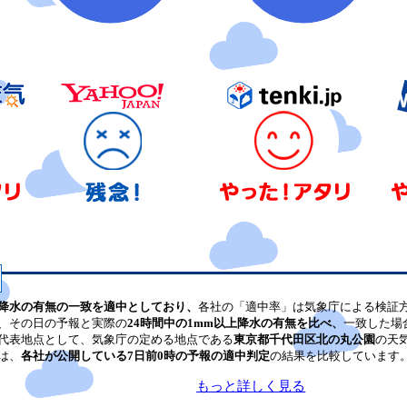
降水の有無の一致を適中としており、
各社の「適中率」は気象庁による検証
、その日の予報と実際の
24時間中の1mm以上降水の有無を比べ、
一致した場
代表地点として、気象庁の定める地点である
東京都千代田区北の丸公園
の天
は、
各社が公開している7日前0時の予報の適中判定
の結果を比較しています
もっと詳しく見る