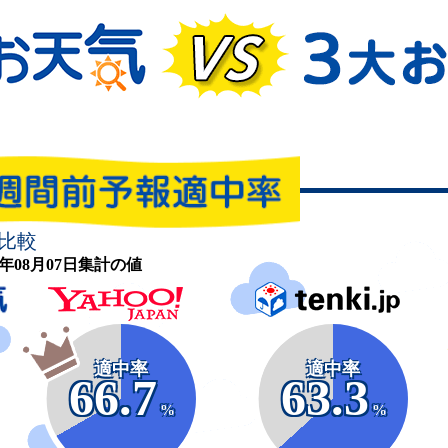
比較
26年08月07日集計の値
適中率
適中率
66.7
63.3
%
%