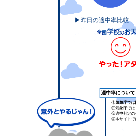
▶昨日の適中率比較
適中率について
①
気象庁では
②気象庁では
③適中判定の
④本サイトで