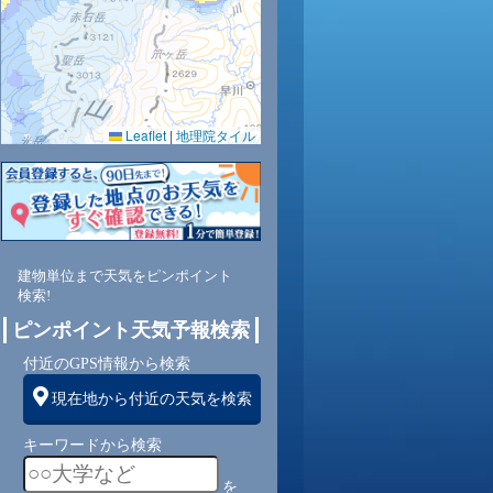
0.0
0.0
0.0
0.0
0.0
0.0
0.0
0.0
0.0
Leaflet
|
地理院タイル
52
46
43
43
44
51
65
89
98
西
北西
北西
北
北
北
北
北
北
北
建物単位まで天気をピンポイント
2
2
2
2
2
2
1
1
0
検索!
ピンポイント天気予報検索
付近のGPS情報から検索
現在地から付近の天気を検索
キーワードから検索
を