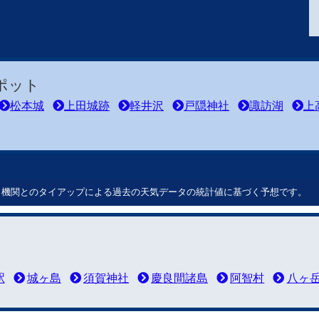
ポット
松本城
上田城跡
軽井沢
戸隠神社
諏訪湖
上
ート機関とのタイアップによる過去の天気データの統計値に基づく予想です。
駅
城ヶ島
須賀神社
慶良間諸島
阿智村
八ヶ