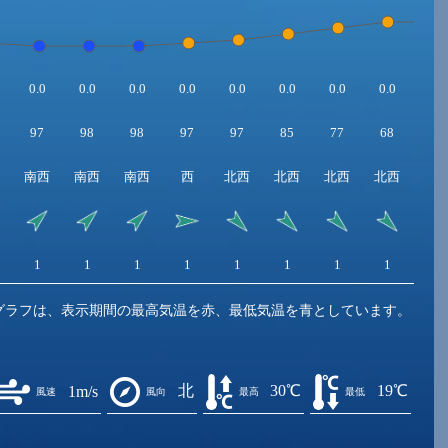
0.0
0.0
0.0
0.0
0.0
0.0
0.0
0.0
0.0
97
98
98
97
97
85
77
68
59
南西
南西
南西
西
北西
北西
北西
北西
北
1
1
1
1
1
1
1
1
2
グラフは、表示期間の最高気温を赤、最低気温を青としています。
北
30℃
19℃
1m/s
風速
風向
最高
最低