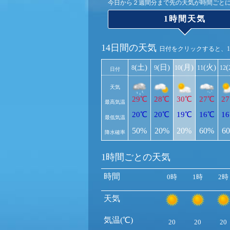
今日から２週間分まで先の天気が時間ごと
1時間天気
14日間の天気
日付をクリックすると、
(土)
(日)
(月)
(火)
8
9
10
11
12
日付
天気
29℃
28℃
30℃
27℃
2
最高気温
20℃
20℃
19℃
16℃
1
最低気温
50%
20%
20%
60%
6
降水確率
1時間ごとの天気
時間
0時
1時
2時
天気
気温(℃)
20
20
20