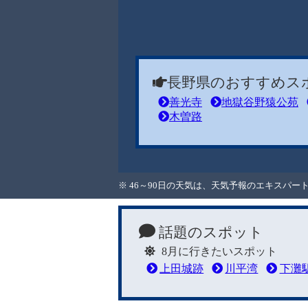
長野県のおすすめス
善光寺
地獄谷野猿公苑
木曽路
※ 46～90日の天気は、天気予報のエキスパ
話題のスポット
8月に行きたいスポット
上田城跡
川平湾
下灘