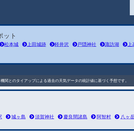
ポット
松本城
上田城跡
軽井沢
戸隠神社
諏訪湖
上
ート機関とのタイアップによる過去の天気データの統計値に基づく予想です。
駅
城ヶ島
須賀神社
慶良間諸島
阿智村
八ヶ