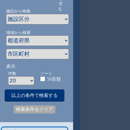
含
む
施設から検索
地域から検索
表示
件数
ソート
50音順
以上の条件で検索する
検索条件をクリア