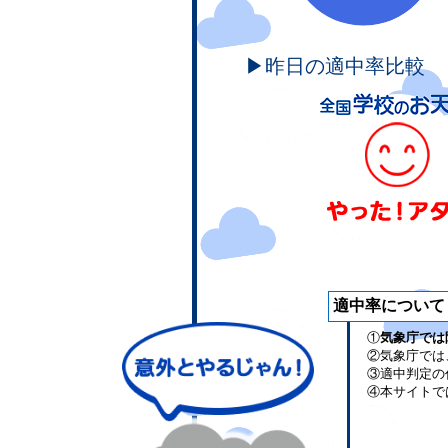
▶昨日の適中率比較
適中率について
①
気象庁では
②気象庁では
③適中判定の
④本サイトで