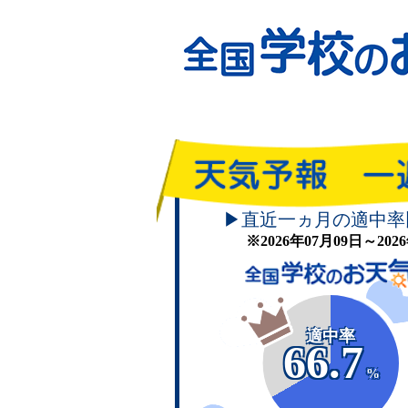
▶直近一ヵ月の適中率
※2026年07月09日～20
適中率
66.7
%