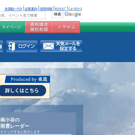
全国統一ﾃｽﾄ
企業案内
採用情報
ｻｲﾄﾏｯﾌﾟ
ﾆｭｰｽﾘﾘｰｽ
南小谷の
雨雲レーダー
クリックすると拡大します