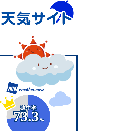
適中率
73.3
%