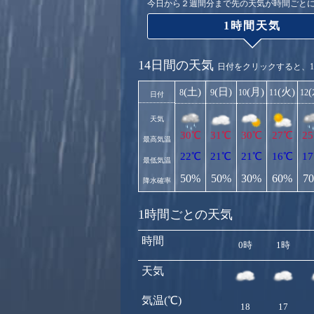
今日から２週間分まで先の天気が時間ごと
1時間天気
14日間の天気
日付をクリックすると、
(土)
(日)
(月)
(火)
8
9
10
11
12
日付
天気
30℃
31℃
30℃
27℃
2
最高気温
22℃
21℃
21℃
16℃
1
最低気温
50%
50%
30%
60%
7
降水確率
1時間ごとの天気
時間
0時
1時
天気
気温(℃)
18
17