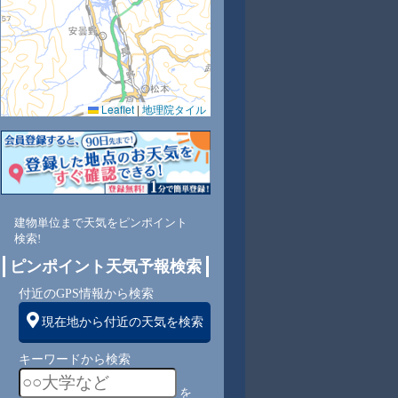
Leaflet
|
地理院タイル
6
83
79
82
84
86
90
93
97
南
東南
東南
東
東
東
東
東南
南
建物単位まで天気をピンポイント
検索!
ピンポイント天気予報検索
1
0
0
0
0
1
1
2
付近のGPS情報から検索
現在地から付近の天気を検索
キーワードから検索
を