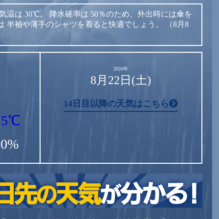
気温は
30℃。
降水確率は
50％のため、外出時には傘を
は
半袖や薄手のシャツを着ると快適でしょう。
（8月8
2026年
8月22日(土)
14日目以降の天気はこちら
15℃
90%