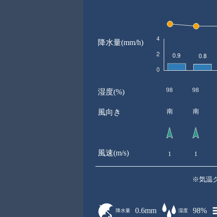
降水量(mm/h)
98
98
湿度(%)
南
南
風向き
風速(m/s)
1
1
※気温
0.6mm
98%
降水量
湿度