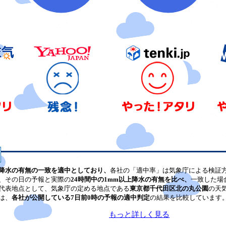
降水の有無の一致を適中としており、
各社の「適中率」は気象庁による検証
、その日の予報と実際の
24時間中の1mm以上降水の有無を比べ、
一致した場
代表地点として、気象庁の定める地点である
東京都千代田区北の丸公園
の天
は、
各社が公開している7日前0時の予報の適中判定
の結果を比較しています
もっと詳しく見る