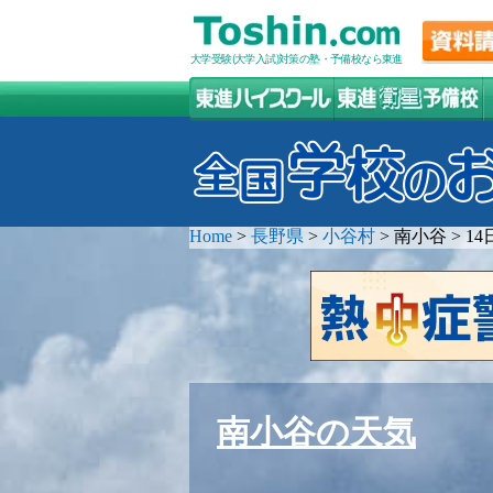
大学受験(大学入試)対策の塾・予備校なら東進
Home
>
長野県
>
小谷村
>
南小谷
>
1
南小谷の天気