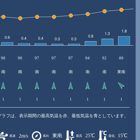
98
98
97
97
97
94
92
89
8
南
南
南
南
南
南
南
東南
東
1
1
1
1
1
1
1
1
1
グラフは、表示期間の最高気温を赤、最低気温を青としています。
東南
25℃
15℃
2m/s
風速
風向
最高
最低