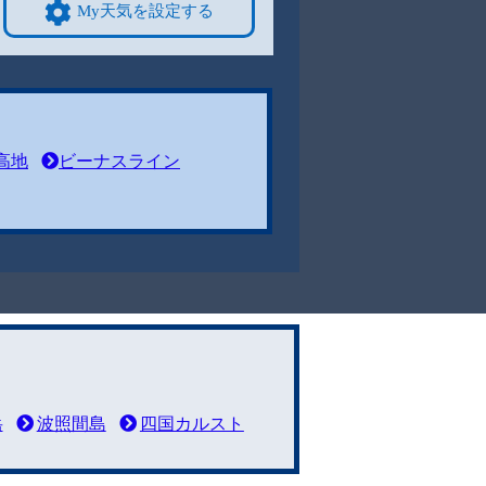
My天気を設定する
高地
ビーナスライン
岳
波照間島
四国カルスト