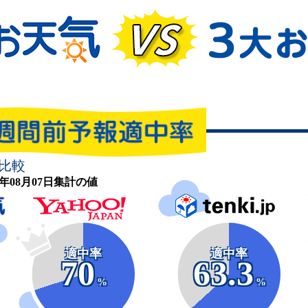
比較
26年08月07日集計の値
適中率
適中率
70
63.3
%
%