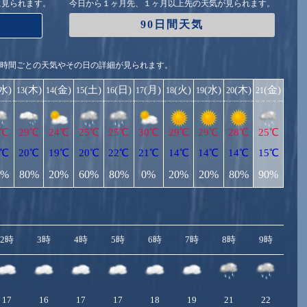
に見られます。
今日から１ヶ月先、１ヶ月以上先の天気が見られます。
90日間天気
1時間ごとの天気やその日の詳細が見られます。
(水)
(木)
(金)
(土)
(日)
(月)
(火)
(水)
(木)
(金)
13
14
15
16
17
18
19
20
21
5℃
29℃
24℃
25℃
25℃
30℃
29℃
29℃
28℃
25℃
7℃
20℃
19℃
20℃
22℃
21℃
14℃
14℃
14℃
15℃
0%
80%
20%
60%
80%
0%
20%
20%
80%
90%
2時
3時
4時
5時
6時
7時
8時
9時
10
17
16
17
17
18
19
21
22
2