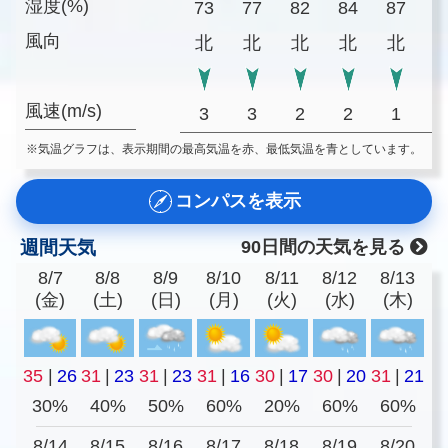
湿度(%)
73
77
82
84
87
9
風向
北
北
北
北
北
風速(m/s)
3
3
2
2
1
※気温グラフは、表示期間の最高気温を赤、最低気温を青としています。
コンパスを表示
週間天気
90日間の天気を見る
8/7
8/8
8/9
8/10
8/11
8/12
8/13
(金)
(土)
(日)
(月)
(火)
(水)
(木)
35
|
26
31
|
23
31
|
23
31
|
16
30
|
17
30
|
20
31
|
21
30%
40%
50%
60%
20%
60%
60%
8/14
8/15
8/16
8/17
8/18
8/19
8/20