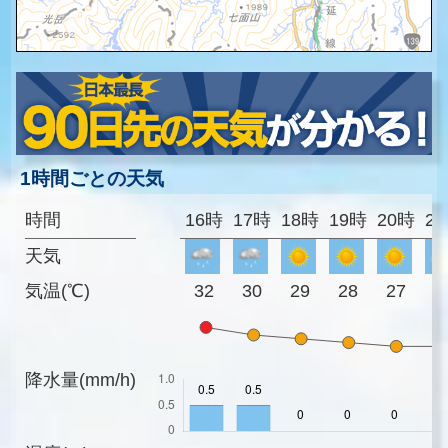
1時間ごとの天気
時間
16時
17時
18時
19時
20時
2
天気
気温(℃)
32
30
29
28
27
2
降水量(mm/h)