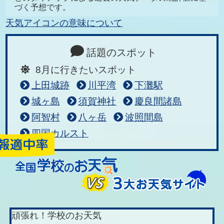
づく予想です。
天気アイコンの意味について
話題のスポット
8月に行きたいスポット
上田城跡
川平湾
下灘駅
城ヶ島
須賀神社
慶良間諸島
阿智村
八ヶ岳
波照間島
四国カルスト
頑張れ！学校のお天気