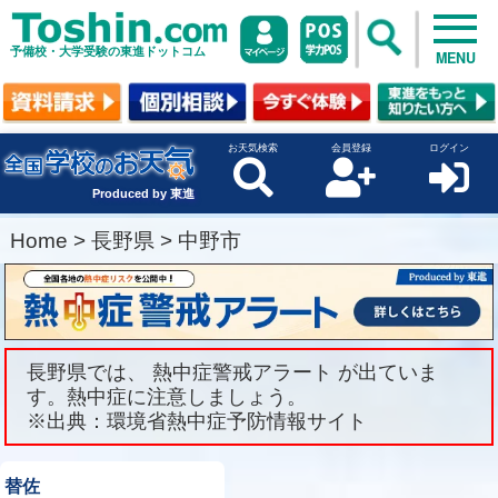
予備校・大学受験の東進ドットコム
MENU
お天気検索
会員登録
ログイン
Produced by 東進
Home
>
長野県
>
中野市
長野県では、 熱中症警戒アラート が出ていま
す。熱中症に注意しましょう。
※出典：環境省熱中症予防情報サイト
替佐