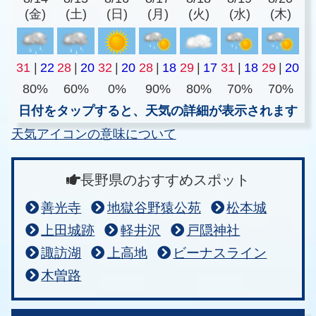
(金)
(土)
(日)
(月)
(火)
(水)
(木)
31
|
22
28
|
20
32
|
20
28
|
18
29
|
17
31
|
18
29
|
20
80%
60%
0%
90%
80%
70%
70%
日付をタップすると、天気の詳細が表示されます
天気アイコンの意味について
長野県のおすすめスポット
善光寺
地獄谷野猿公苑
松本城
上田城跡
軽井沢
戸隠神社
諏訪湖
上高地
ビーナスライン
木曽路