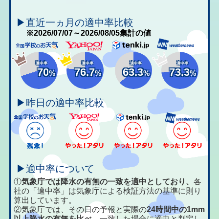
▶直近一ヵ月の適中率比較
※2026/07/07～2026/08/05集計の値
適中率
適中率
適中率
適中率
70
76.7
63.3
73.3
%
%
%
%
▶昨日の適中率比較
▶適中率について
①
気象庁では降水の有無の一致を適中としており、
各
社の「適中率」は気象庁による検証方法の基準に則り
算出しています。
②気象庁では、その日の予報と実際の
24時間中の1mm
以上降水の有無を比べ、
一致した場合に適中と判定し