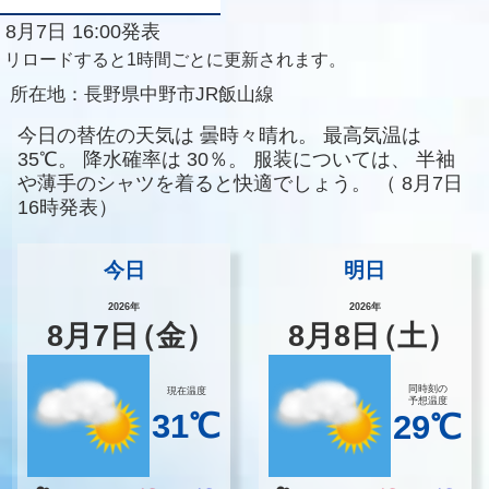
8月7日 16:00発表
リロードすると1時間ごとに更新されます。
所在地：
長野県中野市JR飯山線
今日の替佐の天気は
曇時々晴れ。
最高気温は
35℃。
降水確率は
30％。
服装については、
半袖
や薄手のシャツを着ると快適でしょう。
（
8月7日
16時発表）
今日
明日
2026年
2026年
8
月
7
日
（金）
8
月
8
日
（土）
同時刻の
現在温度
予想温度
31℃
29℃