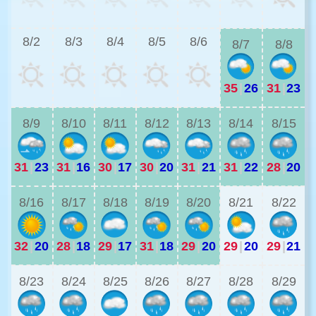
2
8/2
8/3
8/4
8/5
8/6
8/7
8/8
35
|
26
31
|
23
2
8/9
8/10
8/11
8/12
8/13
8/14
8/15
31
|
23
31
|
16
30
|
17
30
|
20
31
|
21
31
|
22
28
|
20
2
8/16
8/17
8/18
8/19
8/20
8/21
8/22
32
|
20
28
|
18
29
|
17
31
|
18
29
|
20
29
|
20
29
|
21
2
8/23
8/24
8/25
8/26
8/27
8/28
8/29