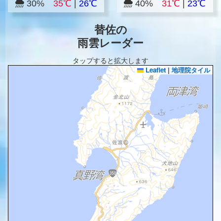
30%
35℃
|
26℃
40%
31℃
|
23℃
替佐の
雨雲レーダー
タップすると拡大します
Leaflet
|
地理院タイル