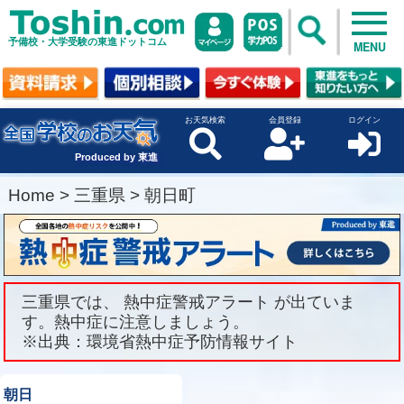
予備校・大学受験の東進ドットコム
MENU
お天気検索
会員登録
ログイン
Produced by 東進
Home
>
三重県
>
朝日町
三重県では、 熱中症警戒アラート が出ていま
す。熱中症に注意しましょう。
※出典：環境省熱中症予防情報サイト
朝日