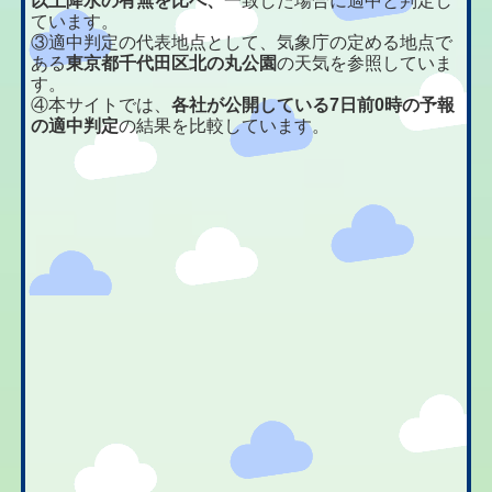
以上降水の有無を比べ、
一致した場合に適中と判定し
ています。
③適中判定の代表地点として、気象庁の定める地点で
ある
東京都千代田区北の丸公園
の天気を参照していま
す。
④本サイトでは、
各社が公開している7日前0時の予報
の適中判定
の結果を比較しています。