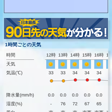
1時間ごとの天気
時間
12時
13時
14時
15時
16時
1
天気
気温(℃)
33
33
34
34
34
3
降水量(mm/h)
0.0
0.0
0.0
0.0
0.0
0
湿度(%)
-
76
72
67
65
6