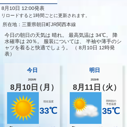
8月10日 12:00発表
リロードすると1時間ごとに更新されます。
所在地：
三重県朝日町JR関西本線
今日の朝日の天気は
晴れ。
最高気温は
34℃。
降
水確率は
20％。
服装については、
半袖や薄手のシ
ャツを着ると快適でしょう。
（
8月10日 12時発
表）
今日
明日
2026年
2026年
8
月
10
日
（月）
8
月
11
日
（火）
同時刻の
現在温度
予想温度
33℃
35℃