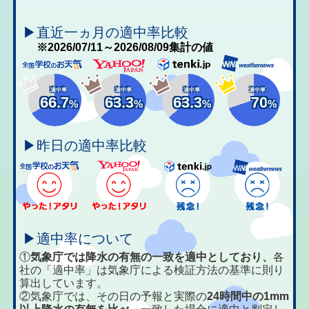
▶直近一ヵ月の適中率比較
※2026/07/11～2026/08/09集計の値
適中率
適中率
適中率
適中率
66.7
63.3
63.3
70
%
%
%
%
▶昨日の適中率比較
▶適中率について
①
気象庁では降水の有無の一致を適中としており、
各
社の「適中率」は気象庁による検証方法の基準に則り
算出しています。
②気象庁では、その日の予報と実際の
24時間中の1mm