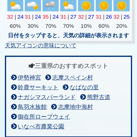
32
|
24
31
|
24
35
|
24
31
|
27
32
|
27
31
|
26
32
|
25
60%
30%
70%
70%
10%
60%
20%
日付をタップすると、天気の詳細が表示されます
天気アイコンの意味について
三重県のおすすめスポット
伊勢神宮
志摩スペイン村
鈴鹿サーキット
なばなの里
ナガシマスパーランド
熊野古道
鳥羽水族館
志摩地中海村
御在所ロープウェイ
いなべ市農業公園