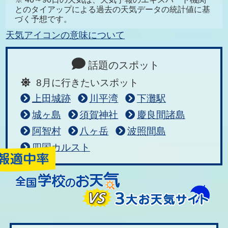
とのタイアップによる過去の天気データの統計値に基
づく予想です。
天気アイコンの意味について
話題のスポット
8月に行きたいスポット
上田城跡
川平湾
下灘駅
城ヶ島
須賀神社
慶良間諸島
阿智村
八ヶ岳
波照間島
四国カルスト