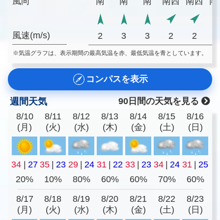
風向
南
南
南
南西
南西
南
風速(m/s)
2
3
3
2
2
※気温グラフは、表示期間の最高気温を赤、最低気温を青としています。
コンパスを表示
週間天気
90日間の天気を見る
8/10
8/11
8/12
8/13
8/14
8/15
8/16
(月)
(火)
(水)
(木)
(金)
(土)
(日)
34
|
27
35
|
23
29
|
24
31
|
22
33
|
23
34
|
24
31
|
25
20%
10%
80%
60%
60%
70%
60%
8/17
8/18
8/19
8/20
8/21
8/22
8/23
(月)
(火)
(水)
(木)
(金)
(土)
(日)