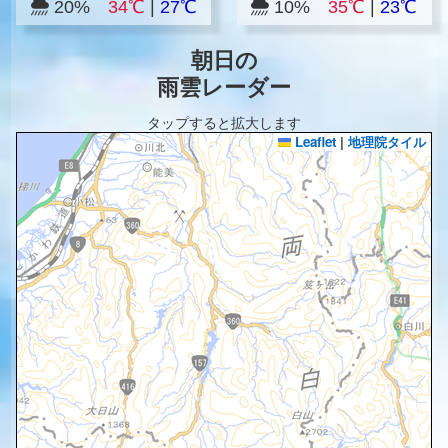
20%
34℃
|
27℃
10%
35℃
|
23℃
朝日の
雨雲レーダー
タップすると拡大します
Leaflet
|
地理院タイル