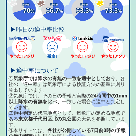
適中率
適中率
適中率
適中率
70
66.7
63.3
73.3
%
%
%
%
▶昨日の適中率比較
▶適中率について
①
気象庁では降水の有無の一致を適中としており、
各
社の「適中率」は気象庁による検証方法の基準に則り
算出しています。
②気象庁では、その日の予報と実際の
24時間中の1mm
以上降水の有無を比べ、
一致した場合に適中と判定し
ています。
③適中判定の代表地点として、気象庁の定める地点で
ある
東京都千代田区北の丸公園
の天気を参照していま
す。
④本サイトでは、
各社が公開している7日前0時の予報