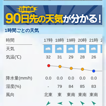
1時間ごとの天気
時間
17時
18時
19時
20時
21時
2
天気
気温(℃)
32
31
29
28
26
2
降水量(mm/h)
0.0
0.0
0.0
0.0
0.0
0
湿度(%)
-
79
84
85
83
8
風向
北東
東
東南
東南
東南