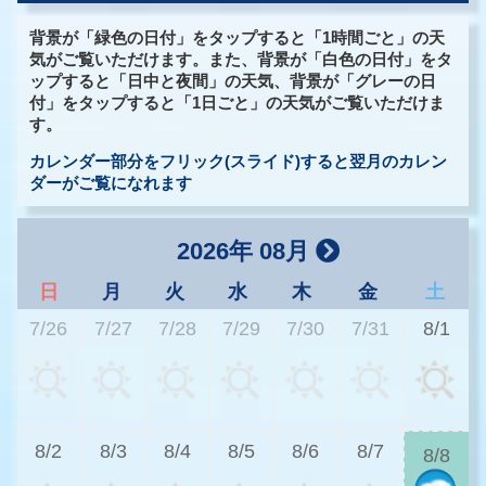
背景が「緑色の日付」をタップすると「1時間ごと」の天
気がご覧いただけます。また、背景が「白色の日付」をタ
ップすると「日中と夜間」の天気、背景が「グレーの日
付」をタップすると「1日ごと」の天気がご覧いただけま
す。
カレンダー部分をフリック(スライド)すると翌月のカレン
ダーがご覧になれます
2026年 08月
日
月
火
水
木
金
土
7/26
7/27
7/28
7/29
7/30
7/31
8/1
2
8/2
8/3
8/4
8/5
8/6
8/7
8/8