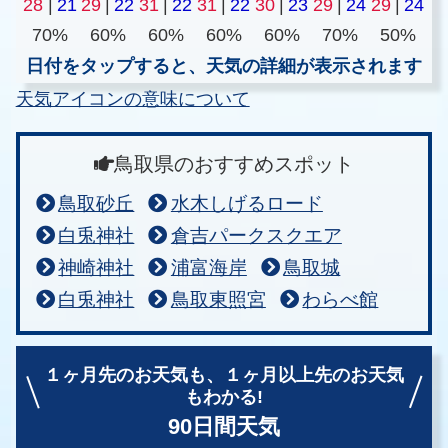
28
|
21
29
|
22
31
|
22
31
|
22
30
|
23
29
|
24
29
|
24
70%
60%
60%
60%
60%
70%
50%
日付をタップすると、天気の詳細が表示されます
天気アイコンの意味について
鳥取県のおすすめスポット
鳥取砂丘
水木しげるロード
白兎神社
倉吉パークスクエア
神崎神社
浦富海岸
鳥取城
白兎神社
鳥取東照宮
わらべ館
１ヶ月先のお天気も、
１ヶ月以上先のお天気
もわかる!
90日間天気