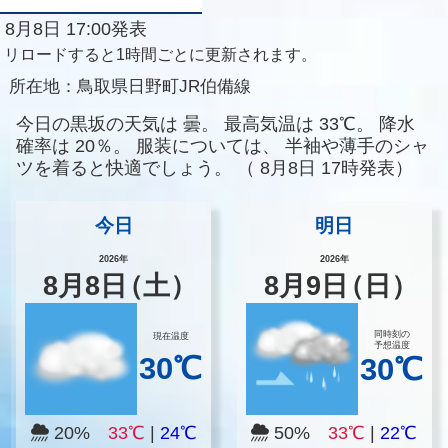
8月8日 17:00発表
リロードすると1時間ごとに更新されます。
所在地：
鳥取県日野町JR伯備線
今日の黒坂の天気は
曇。
最高気温は
33℃。
降水
確率は
20％。
服装については、
半袖や薄手のシャ
ツを着ると快適でしょう。
（
8月8日 17時発表）
今日
明日
2026年
2026年
8
月
8
日
（土）
8
月
9
日
（日）
同時刻の
現在温度
予想温度
30℃
30℃
20%
33℃
|
24℃
50%
33℃
|
22℃