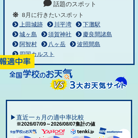
話題のスポット
8月に行きたいスポット
上田城跡
川平湾
下灘駅
城ヶ島
須賀神社
慶良間諸島
阿智村
八ヶ岳
波照間島
四国カルスト
▶直近一ヵ月の適中率比較
※2026/07/09～2026/08/07集計の値