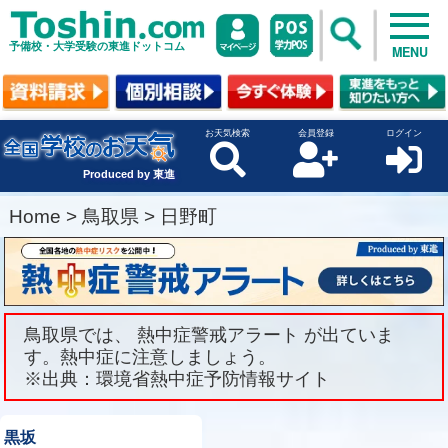
予備校・大学受験の東進ドットコム
MENU
お天気検索
会員登録
ログイン
Produced by 東進
Home
>
鳥取県
>
日野町
鳥取県では、 熱中症警戒アラート が出ていま
す。熱中症に注意しましょう。
※出典：環境省熱中症予防情報サイト
黒坂