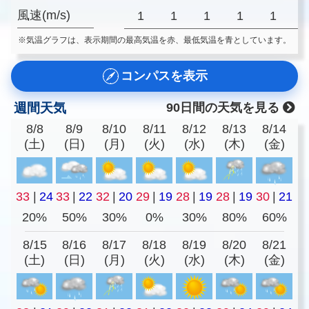
風速(m/s)
1
1
1
1
1
※気温グラフは、表示期間の最高気温を赤、最低気温を青としています。
コンパスを表示
週間天気
90日間の天気を見る
8/8
8/9
8/10
8/11
8/12
8/13
8/14
(土)
(日)
(月)
(火)
(水)
(木)
(金)
33
|
24
33
|
22
32
|
20
29
|
19
28
|
19
28
|
19
30
|
21
20%
50%
30%
0%
30%
80%
60%
8/15
8/16
8/17
8/18
8/19
8/20
8/21
(土)
(日)
(月)
(火)
(水)
(木)
(金)