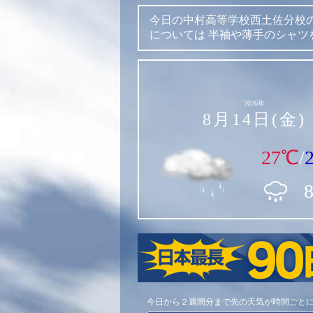
今日の中村高等学校西土佐分校
については
半袖や薄手のシャツ
2026年
8月14日(金)
27℃
/
今日から２週間分まで先の天気が時間ごと