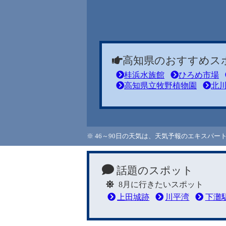
高知県のおすすめス
桂浜水族館
ひろめ市場
高知県立牧野植物園
北
※ 46～90日の天気は、天気予報のエキスパ
話題のスポット
8月に行きたいスポット
上田城跡
川平湾
下灘