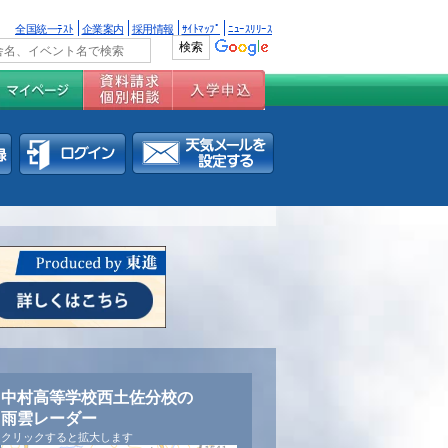
全国統一ﾃｽﾄ
企業案内
採用情報
ｻｲﾄﾏｯﾌﾟ
ﾆｭｰｽﾘﾘｰｽ
中村高等学校西土佐分校の
雨雲レーダー
クリックすると拡大します