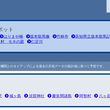
ポット
はりまや橋
坂本龍馬像
竹林寺
高知県立坂本龍馬
川村 モネの庭
仁淀川
ート機関とのタイアップによる過去の天気データの統計値に基づく予想です。
駅
城ヶ島
須賀神社
慶良間諸島
阿智村
八ヶ