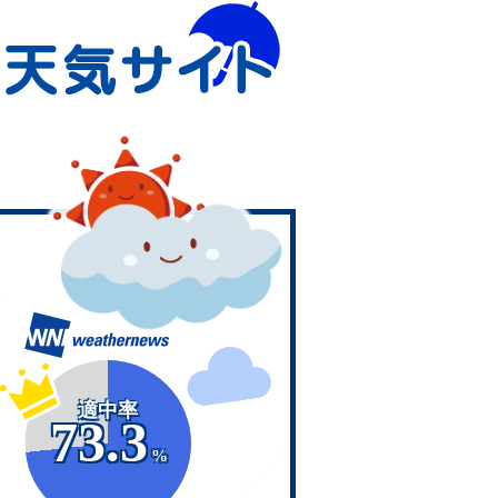
適中率
73.3
%