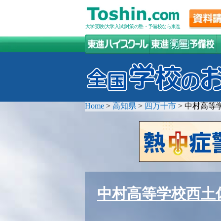
大学受験(大学入試)対策の塾・予備校なら東進
Home
>
高知県
>
四万十市
>
中村高等
中村高等学校西土