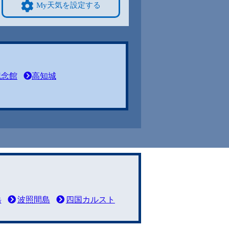
My天気を設定する
記念館
高知城
岳
波照間島
四国カルスト