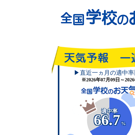
▶直近一ヵ月の適中率
※2026年07月09日～20
適中率
66.7
%