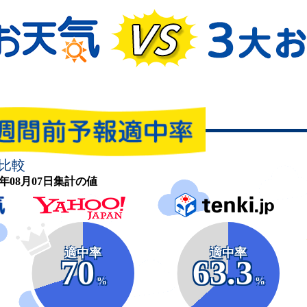
比較
26年08月07日集計の値
適中率
適中率
70
63.3
%
%