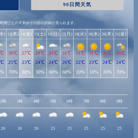
90日間天気
1時間ごとの天気やその日の詳細が見られます。
(水)
(木)
(金)
(土)
(日)
(月)
(火)
(水)
(木)
(金)
13
14
15
16
17
18
19
20
21
4℃
30℃
27℃
28℃
31℃
31℃
31℃
31℃
31℃
29℃
3℃
25℃
23℃
24℃
24℃
26℃
22℃
23℃
24℃
24℃
0%
70%
80%
30%
60%
60%
10%
10%
10%
70%
2時
3時
4時
5時
6時
7時
8時
9時
10
26
26
26
25
25
25
25
25
2