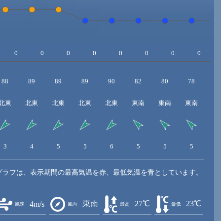
88
89
89
89
90
82
80
78
7
北東
北東
北東
北東
北東
東南
東南
東南
東
3
4
5
5
6
5
5
5
5
グラフは、表示期間の最高気温を赤、最低気温を青としています。
東南
27℃
23℃
4m/s
風速
風向
最高
最低