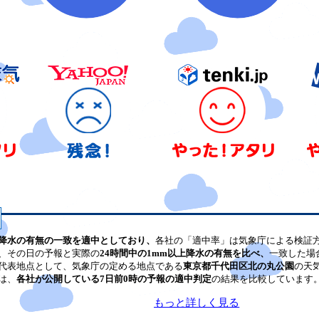
降水の有無の一致を適中としており、
各社の「適中率」は気象庁による検証
、その日の予報と実際の
24時間中の1mm以上降水の有無を比べ、
一致した場
代表地点として、気象庁の定める地点である
東京都千代田区北の丸公園
の天
は、
各社が公開している7日前0時の予報の適中判定
の結果を比較しています
もっと詳しく見る