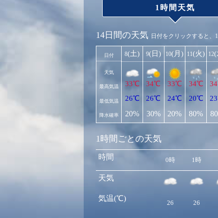
1時間天気
14日間の天気
日付をクリックすると、
(土)
(日)
(月)
(火)
8
9
10
11
12
日付
天気
33℃
34℃
33℃
34℃
3
最高気温
26℃
26℃
24℃
20℃
2
最低気温
20%
30%
20%
80%
8
降水確率
1時間ごとの天気
時間
0時
1時
天気
気温(℃)
26
26