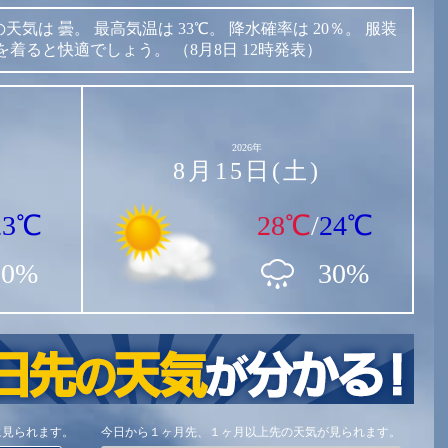
の天気は
曇。
最高気温は
33℃。
降水確率は
20％。
服装
を着ると快適でしょう。
（8月8日 12時発表）
2026年
8月15日(土)
23℃
28℃
/
24℃
80%
30%
に見られます。
今日から１ヶ月先、１ヶ月以上先の天気が見られます。