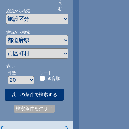
含
む
施設から検索
地域から検索
表示
件数
ソート
50音順
以上の条件で検索する
検索条件をクリア