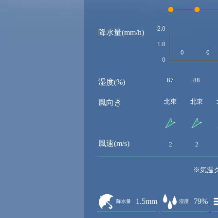
降水量(mm/h)
87
88
湿度(%)
北東
北東
風向き
風速(m/s)
2
2
※気温
1.5mm
79%
降水量
湿度