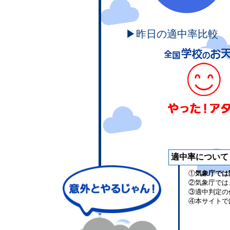
▶昨日の適中率比較
適中率について
①
気象庁では
②気象庁では
③適中判定の
④本サイトで