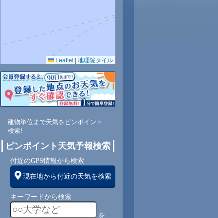
Leaflet
|
地理院タイル
8
77
78
79
78
77
76
78
79
南
東南
東南
東南
東南
東南
東南
東南
東
建物単位まで天気をピンポイント
検索!
5
5
5
4
4
4
3
3
ピンポイント天気予報検索
付近のGPS情報から検索
現在地から付近の天気を検索
キーワードから検索
を