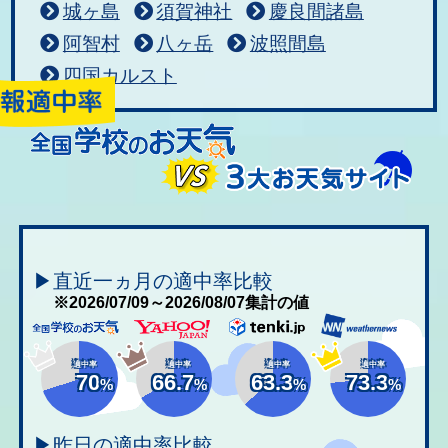
城ヶ島
須賀神社
慶良間諸島
阿智村
八ヶ岳
波照間島
四国カルスト
▶直近一ヵ月の適中率比較
※2026/07/09～2026/08/07集計の値
適中率
適中率
適中率
適中率
70
66.7
63.3
73.3
%
%
%
%
▶昨日の適中率比較