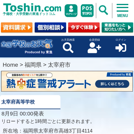
予備校・大学受験の東進ドットコム
MENU
お天気検索
会員登録
ログイン
Produced by 東進
Home
>
福岡県
>
太宰府市
太宰府高等学校
8月9日 00:00発表
リロードすると1時間ごとに更新されます。
所在地：
福岡県太宰府市高雄3丁目4114