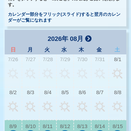
す。
カレンダー部分をフリック(スライド)すると翌月のカレン
ダーがご覧になれます
2026年 08月
日
月
火
水
木
金
土
7/26
7/27
7/28
7/29
7/30
7/31
8/1
3
8/2
8/3
8/4
8/5
8/6
8/7
8/8
3
8/9
8/10
8/11
8/12
8/13
8/14
8/15