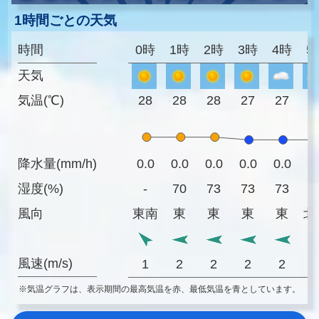
1時間ごとの天気
時間
0時
1時
2時
3時
4時
5
天気
気温(℃)
28
28
28
27
27
2
降水量(mm/h)
0.0
0.0
0.0
0.0
0.0
0
湿度(%)
-
70
73
73
73
7
風向
東南
東
東
東
東
北
風速(m/s)
1
2
2
2
2
※気温グラフは、表示期間の最高気温を赤、最低気温を青としています。