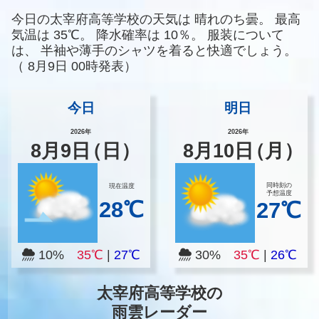
今日の太宰府高等学校の天気は
晴れのち曇。
最高
気温は
35℃。
降水確率は
10％。
服装について
は、
半袖や薄手のシャツを着ると快適でしょう。
（
8月9日 00時発表）
今日
明日
2026年
2026年
8
月
9
日
（日）
8
月
10
日
（月）
同時刻の
現在温度
予想温度
28℃
27℃
10%
35℃
|
27℃
30%
35℃
|
26℃
太宰府高等学校の
雨雲レーダー