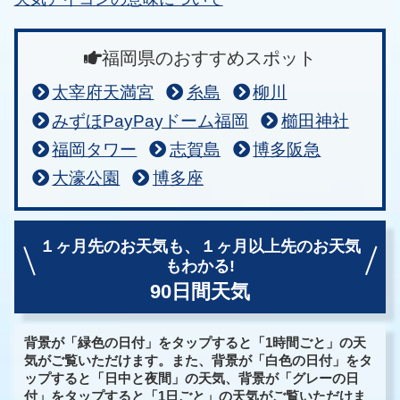
福岡県のおすすめスポット
太宰府天満宮
糸島
柳川
みずほPayPayドーム福岡
櫛田神社
福岡タワー
志賀島
博多阪急
大濠公園
博多座
１ヶ月先のお天気も、
１ヶ月以上先のお天気
もわかる!
90日間天気
背景が「緑色の日付」をタップすると「1時間ごと」の天
気がご覧いただけます。また、背景が「白色の日付」をタ
ップすると「日中と夜間」の天気、背景が「グレーの日
付」をタップすると「1日ごと」の天気がご覧いただけま