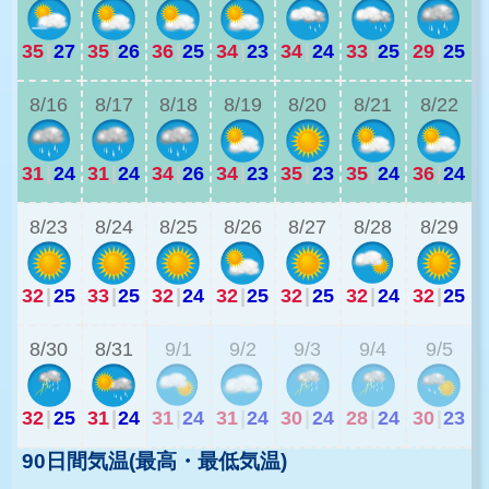
35
|
27
35
|
26
36
|
25
34
|
23
34
|
24
33
|
25
29
|
25
2
8/16
8/17
8/18
8/19
8/20
8/21
8/22
31
|
24
31
|
24
34
|
26
34
|
23
35
|
23
35
|
24
36
|
24
2
8/23
8/24
8/25
8/26
8/27
8/28
8/29
32
|
25
33
|
25
32
|
24
32
|
25
32
|
25
32
|
24
32
|
25
2
8/30
8/31
9/1
9/2
9/3
9/4
9/5
32
|
25
31
|
24
31
|
24
31
|
24
30
|
24
28
|
24
30
|
23
90日間気温(最高・最低気温)