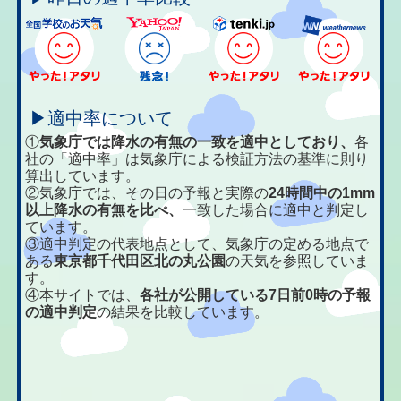
▶適中率について
①
気象庁では降水の有無の一致を適中としており、
各
社の「適中率」は気象庁による検証方法の基準に則り
算出しています。
②気象庁では、その日の予報と実際の
24時間中の1mm
以上降水の有無を比べ、
一致した場合に適中と判定し
ています。
③適中判定の代表地点として、気象庁の定める地点で
ある
東京都千代田区北の丸公園
の天気を参照していま
す。
④本サイトでは、
各社が公開している7日前0時の予報
の適中判定
の結果を比較しています。