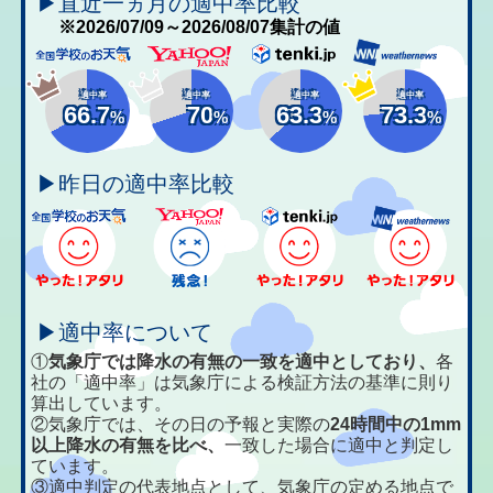
▶直近一ヵ月の適中率比較
※2026/07/09～2026/08/07集計の値
適中率
適中率
適中率
適中率
66.7
70
63.3
73.3
%
%
%
%
▶昨日の適中率比較
▶適中率について
①
気象庁では降水の有無の一致を適中としており、
各
社の「適中率」は気象庁による検証方法の基準に則り
算出しています。
②気象庁では、その日の予報と実際の
24時間中の1mm
以上降水の有無を比べ、
一致した場合に適中と判定し
ています。
③適中判定の代表地点として、気象庁の定める地点で