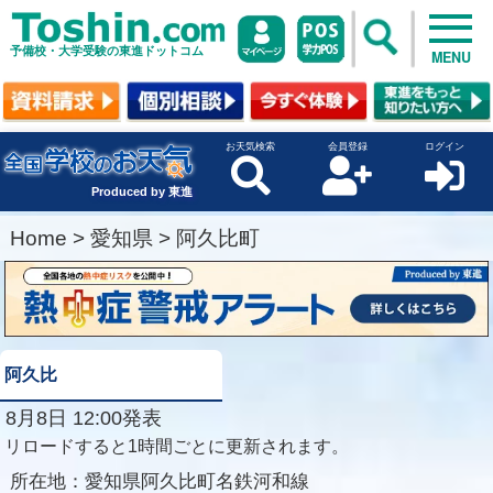
予備校・大学受験の東進ドットコム
MENU
お天気検索
会員登録
ログイン
Produced by 東進
Home
>
愛知県
>
阿久比町
阿久比
8月8日 12:00発表
リロードすると1時間ごとに更新されます。
所在地：
愛知県阿久比町名鉄河和線