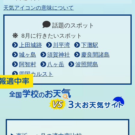
天気アイコンの意味について
話題のスポット
8月に行きたいスポット
上田城跡
川平湾
下灘駅
城ヶ島
須賀神社
慶良間諸島
阿智村
八ヶ岳
波照間島
四国カルスト