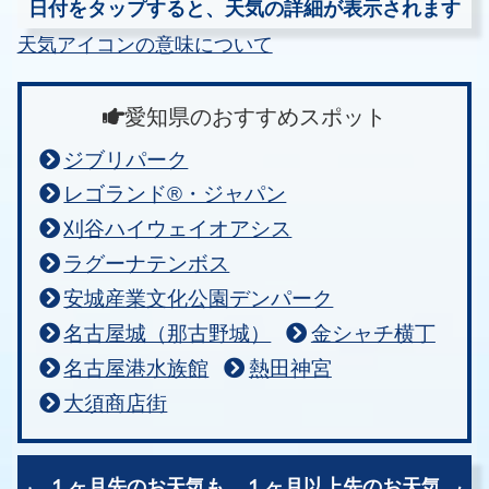
日付をタップすると、天気の詳細が表示されます
天気アイコンの意味について
愛知県のおすすめスポット
ジブリパーク
レゴランド®・ジャパン
刈谷ハイウェイオアシス
ラグーナテンボス
安城産業文化公園デンパーク
名古屋城（那古野城）
金シャチ横丁
名古屋港水族館
熱田神宮
大須商店街
１ヶ月先のお天気も、
１ヶ月以上先のお天気