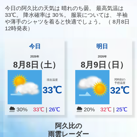
今日の阿久比の天気は
晴れのち曇。
最高気温は
33℃。
降水確率は
30％。
服装については、
半袖
や薄手のシャツを着ると快適でしょう。
（
8月8日
12時発表）
今日
明日
2026年
2026年
8
月
8
日
（土）
8
月
9
日
（日）
同時刻の
現在温度
予想温度
33℃
32℃
30%
33℃
|
26℃
20%
32℃
|
25℃
阿久比の
雨雲レーダー