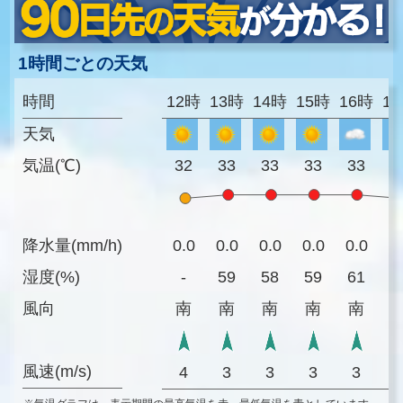
1時間ごとの天気
時間
12時
13時
14時
15時
16時
1
天気
気温(℃)
32
33
33
33
33
3
降水量(mm/h)
0.0
0.0
0.0
0.0
0.0
0
湿度(%)
-
59
58
59
61
6
風向
南
南
南
南
南
風速(m/s)
4
3
3
3
3