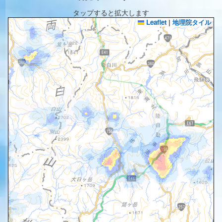
タップすると拡大します
Leaflet
|
地理院タイル