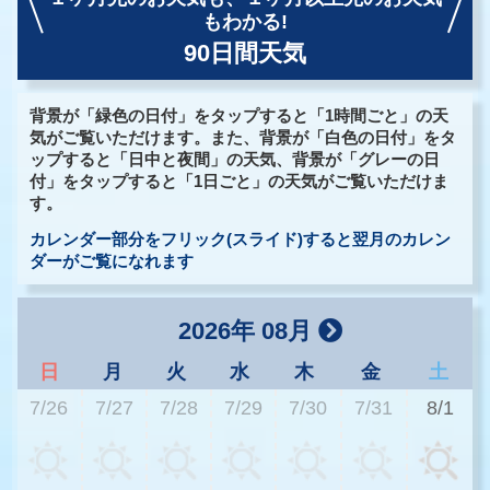
もわかる!
90日間天気
背景が「緑色の日付」をタップすると「1時間ごと」の天
気がご覧いただけます。また、背景が「白色の日付」をタ
ップすると「日中と夜間」の天気、背景が「グレーの日
付」をタップすると「1日ごと」の天気がご覧いただけま
す。
カレンダー部分をフリック(スライド)すると翌月のカレン
ダーがご覧になれます
2026年 08月
日
月
火
水
木
金
土
7/26
7/27
7/28
7/29
7/30
7/31
8/1
3