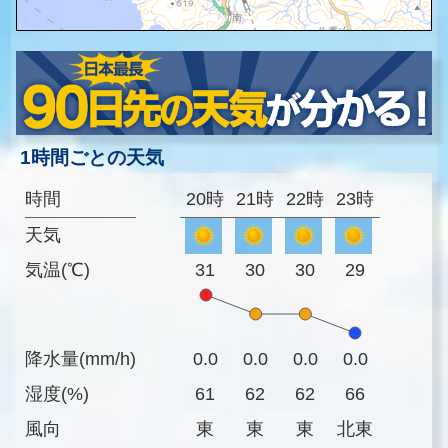
1時間ごとの天気
時間
20時
21時
22時
23時
天気
気温(℃)
31
30
30
29
降水量(mm/h)
0.0
0.0
0.0
0.0
湿度(%)
61
62
62
66
風向
東
東
東
北東