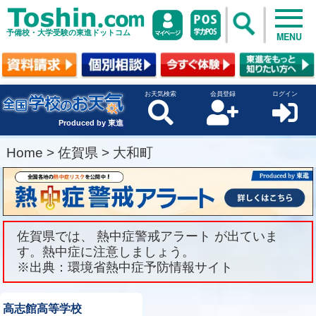
予備校・大学受験の東進ドットコム
MENU
お天気検索
会員登録
ログイン
Produced by 東進
Home
>
佐賀県
>
大和町
佐賀県では、 熱中症警戒アラート が出ていま
す。熱中症に注意しましょう。
※出典：環境省熱中症予防情報サイト
高志館高等学校