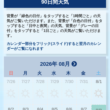
90日間天気
背景が「緑色の日付」をタップすると「1時間ごと」の天
気がご覧いただけます。また、背景が「白色の日付」をタ
ップすると「日中と夜間」の天気、背景が「グレーの日
付」をタップすると「1日ごと」の天気がご覧いただけま
す。
カレンダー部分をフリック(スライド)すると翌月のカレン
ダーがご覧になれます
2026年 08月
日
月
火
水
木
金
土
7/26
7/27
7/28
7/29
7/30
7/31
8/1
3
8/2
8/3
8/4
8/5
8/6
8/7