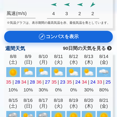
風速(m/s)
4
3
2
2
※気温グラフは、表示期間の最高気温を赤、最低気温を青としています。
コンパスを表示
週間天気
90日間の天気を見る
8/8
8/9
8/10
8/11
8/12
8/13
8/14
(土)
(日)
(月)
(火)
(水)
(木)
(金)
35
|
28
34
|
28
36
|
27
35
|
23
35
|
24
34
|
24
33
|
25
10%
10%
30%
0%
0%
30%
80%
8/15
8/16
8/17
8/18
8/19
8/20
8/21
(土)
(日)
(月)
(火)
(水)
(木)
(金)