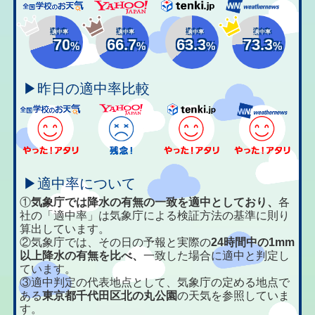
適中率
適中率
適中率
適中率
70
66.7
63.3
73.3
%
%
%
%
▶昨日の適中率比較
▶適中率について
①
気象庁では降水の有無の一致を適中としており、
各
社の「適中率」は気象庁による検証方法の基準に則り
算出しています。
②気象庁では、その日の予報と実際の
24時間中の1mm
以上降水の有無を比べ、
一致した場合に適中と判定し
ています。
③適中判定の代表地点として、気象庁の定める地点で
ある
東京都千代田区北の丸公園
の天気を参照していま
す。