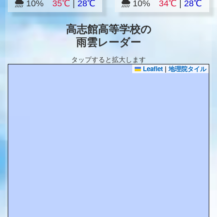
10%
35℃
|
28℃
10%
34℃
|
28℃
高志館高等学校の
雨雲レーダー
タップすると拡大します
Leaflet
|
地理院タイル