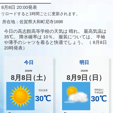
8月8日 20:00発表
リロードすると1時間ごとに更新されます。
所在地：
佐賀県大和町尼寺1698
今日の高志館高等学校の天気は
晴れ。
最高気温は
35℃。
降水確率は
10％。
服装については、
半袖
や薄手のシャツを着ると快適でしょう。
（
8月8日
20時発表）
今日
明日
2026年
2026年
8
月
8
日
（土）
8
月
9
日
（日）
同時刻の
現在温度
予想温度
30℃
30℃