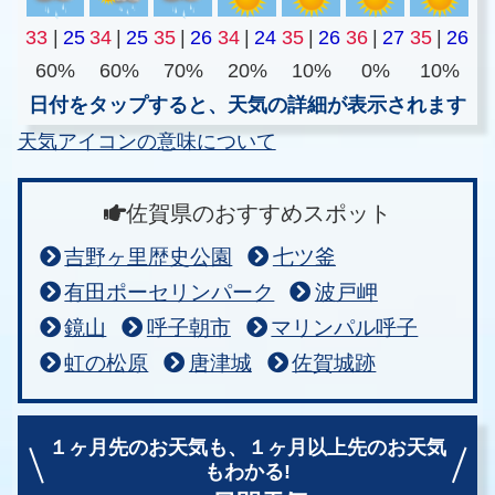
33
|
25
34
|
25
35
|
26
34
|
24
35
|
26
36
|
27
35
|
26
60%
60%
70%
20%
10%
0%
10%
日付をタップすると、天気の詳細が表示されます
天気アイコンの意味について
佐賀県のおすすめスポット
吉野ヶ里歴史公園
七ツ釜
有田ポーセリンパーク
波戸岬
鏡山
呼子朝市
マリンパル呼子
虹の松原
唐津城
佐賀城跡
１ヶ月先のお天気も、
１ヶ月以上先のお天気
もわかる!