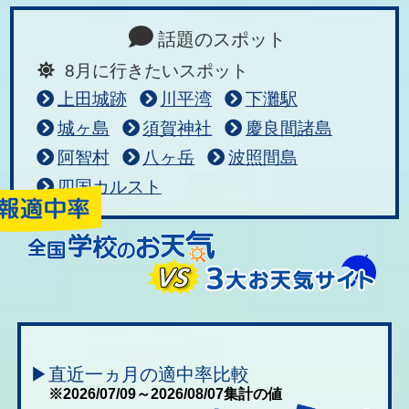
話題のスポット
8月に行きたいスポット
上田城跡
川平湾
下灘駅
城ヶ島
須賀神社
慶良間諸島
阿智村
八ヶ岳
波照間島
四国カルスト
▶直近一ヵ月の適中率比較
※2026/07/09～2026/08/07集計の値