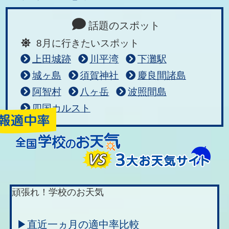
話題のスポット
8月に行きたいスポット
上田城跡
川平湾
下灘駅
城ヶ島
須賀神社
慶良間諸島
阿智村
八ヶ岳
波照間島
四国カルスト
頑張れ！学校のお天気
▶直近一ヵ月の適中率比較