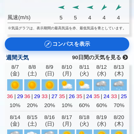
風速(m/s)
5
5
4
4
4
※気温グラフは、表示期間の最高気温を赤、最低気温を青としています。
コンパスを表示
週間天気
90日間の天気を見る
8/7
8/8
8/9
8/10
8/11
8/12
8/13
(金)
(土)
(日)
(月)
(火)
(水)
(木)
36
|
29
36
|
29
33
|
27
35
|
26
35
|
24
35
|
24
33
|
25
10%
20%
20%
10%
60%
60%
70%
8/14
8/15
8/16
8/17
8/18
8/19
8/20
(金)
(土)
(日)
(月)
(火)
(水)
(木)