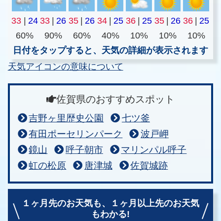
33
|
24
33
|
26
35
|
26
34
|
25
36
|
25
35
|
26
36
|
25
60%
90%
60%
40%
10%
10%
10%
日付をタップすると、天気の詳細が表示されます
天気アイコンの意味について
佐賀県のおすすめスポット
吉野ヶ里歴史公園
七ツ釜
有田ポーセリンパーク
波戸岬
鏡山
呼子朝市
マリンパル呼子
虹の松原
唐津城
佐賀城跡
１ヶ月先のお天気も、
１ヶ月以上先のお天気
もわかる!