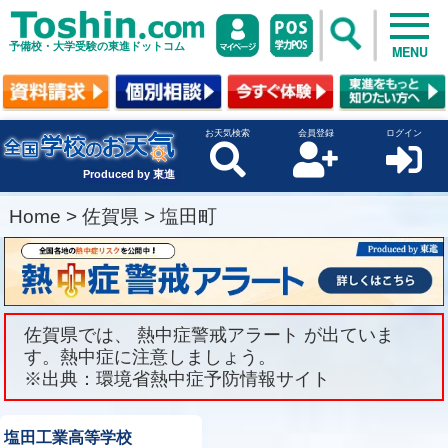
予備校・大学受験の東進ドットコム
MENU
お天気検索
会員登録
ログイン
Produced by 東進
Home
>
佐賀県
>
塩田町
佐賀県では、 熱中症警戒アラート が出ていま
す。熱中症に注意しましょう。
※出典：環境省熱中症予防情報サイト
塩田工業高等学校