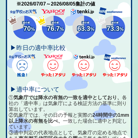
※2026/07/07～2026/08/05集計の値
適中率
適中率
適中率
適中率
70
76.7
63.3
73.3
%
%
%
%
▶昨日の適中率比較
▶適中率について
①
気象庁では降水の有無の一致を適中としており、
各
社の「適中率」は気象庁による検証方法の基準に則り
算出しています。
②気象庁では、その日の予報と実際の
24時間中の1mm
以上降水の有無を比べ、
一致した場合に適中と判定し
ています。
③適中判定の代表地点として、気象庁の定める地点で