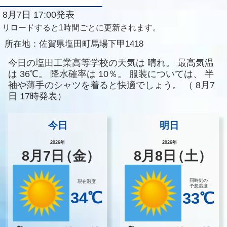
8月7日 17:00発表
リロードすると1時間ごとに更新されます。
所在地：
佐賀県塩田町馬場下甲1418
今日の塩田工業高等学校の天気は
晴れ。
最高気温
は
36℃。
降水確率は
10％。
服装については、
半
袖や薄手のシャツを着ると快適でしょう。
（
8月7
日 17時発表）
今日
明日
2026年
2026年
8
月
7
日
（金）
8
月
8
日
（土）
同時刻の
現在温度
予想温度
34℃
33℃