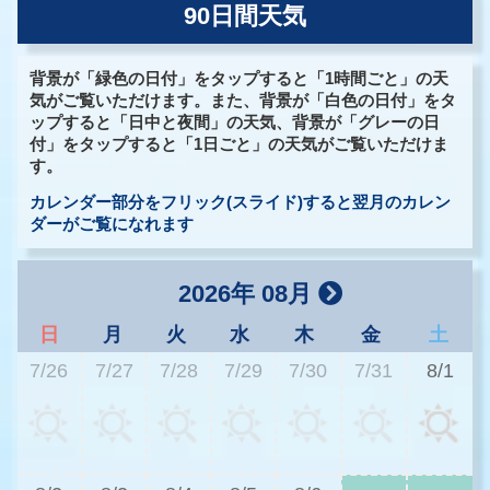
90日間天気
背景が「緑色の日付」をタップすると「1時間ごと」の天
気がご覧いただけます。また、背景が「白色の日付」をタ
ップすると「日中と夜間」の天気、背景が「グレーの日
付」をタップすると「1日ごと」の天気がご覧いただけま
す。
カレンダー部分をフリック(スライド)すると翌月のカレン
ダーがご覧になれます
2026年 08月
日
月
火
水
木
金
土
7/26
7/27
7/28
7/29
7/30
7/31
8/1
3