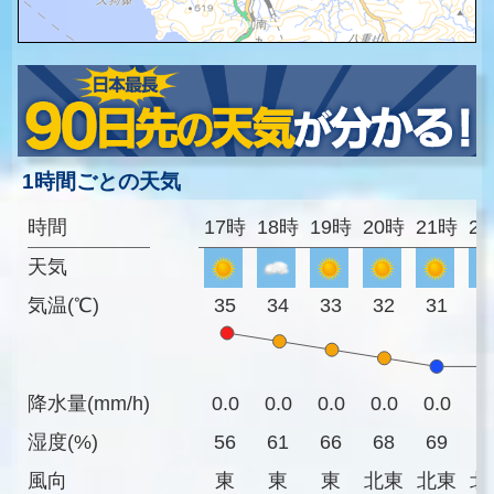
1時間ごとの天気
時間
17時
18時
19時
20時
21時
2
天気
気温(℃)
35
34
33
32
31
3
降水量(mm/h)
0.0
0.0
0.0
0.0
0.0
0
湿度(%)
56
61
66
68
69
7
風向
東
東
東
北東
北東
北