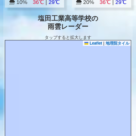
10%
36℃
|
29℃
20%
36℃
|
29℃
塩田工業高等学校の
雨雲レーダー
タップすると拡大します
Leaflet
|
地理院タイル