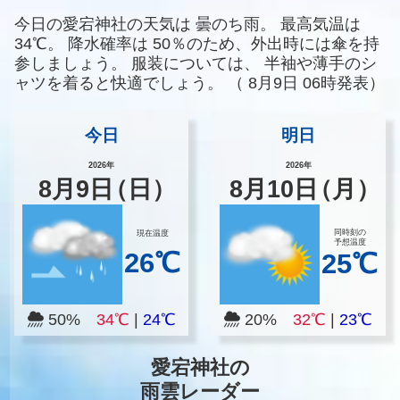
今日の愛宕神社の天気は
曇のち雨。
最高気温は
34℃。
降水確率は
50％のため、外出時には傘を持
参しましょう。
服装については、
半袖や薄手のシ
ャツを着ると快適でしょう。
（
8月9日 06時発表）
今日
明日
2026年
2026年
8
月
9
日
（日）
8
月
10
日
（月）
同時刻の
現在温度
予想温度
26℃
25℃
50%
34℃
|
24℃
20%
32℃
|
23℃
愛宕神社の
雨雲レーダー