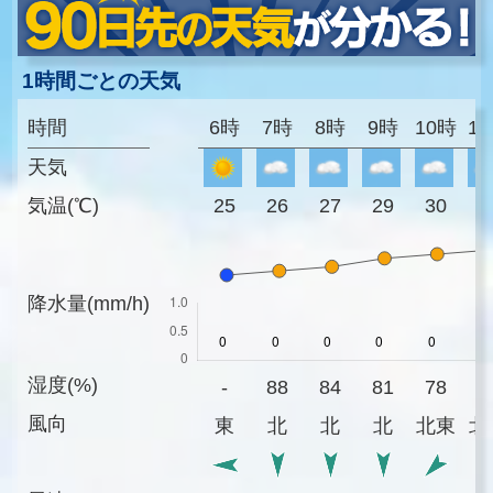
1時間ごとの天気
時間
6時
7時
8時
9時
10時
1
天気
気温(℃)
25
26
27
29
30
3
降水量(mm/h)
湿度(%)
-
88
84
81
78
7
風向
東
北
北
北
北東
北