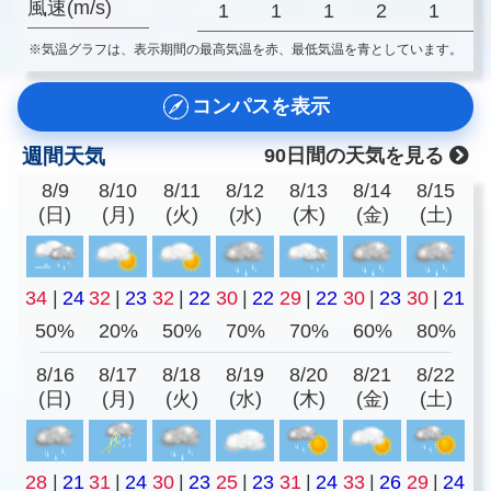
風速(m/s)
1
1
1
2
1
※気温グラフは、表示期間の最高気温を赤、最低気温を青としています。
コンパスを表示
週間天気
90日間の天気を見る
8/9
8/10
8/11
8/12
8/13
8/14
8/15
(日)
(月)
(火)
(水)
(木)
(金)
(土)
34
|
24
32
|
23
32
|
22
30
|
22
29
|
22
30
|
23
30
|
21
50%
20%
50%
70%
70%
60%
80%
8/16
8/17
8/18
8/19
8/20
8/21
8/22
(日)
(月)
(火)
(水)
(木)
(金)
(土)
28
|
21
31
|
24
30
|
23
25
|
23
31
|
24
33
|
26
29
|
24