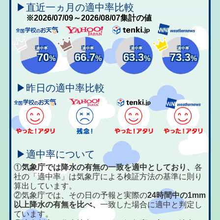
▶直近一ヵ月の適中率比較
※2026/07/09～2026/08/07集計の値
適中率
適中率
適中率
適中率
70
66.7
63.3
73.3
%
%
%
%
▶昨日の適中率比較
▶適中率について
①
気象庁では降水の有無の一致を適中としており、
各
社の「適中率」は気象庁による検証方法の基準に則り
算出しています。
②気象庁では、その日の予報と実際の
24時間中の1mm
以上降水の有無を比べ、
一致した場合に適中と判定し
ています。