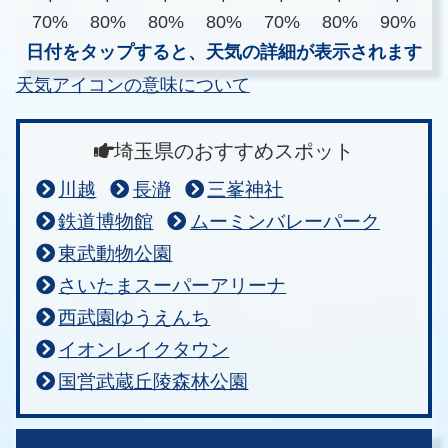
70%
80%
80%
80%
70%
80%
90%
日付をタップすると、天気の詳細が表示されます
天気アイコンの意味について
埼玉県のおすすめスポット
川越
長瀞
三峯神社
鉄道博物館
ムーミンバレーパーク
東武動物公園
さいたまスーパーアリーナ
西武園ゆうえんち
イオンレイクタウン
国営武蔵丘陵森林公園