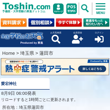
予備校・大学受験の東進ドットコム
MENU
お天気検索
会員登録
ログイン
Produced by 東進
Home
>
埼玉県
>
蓮田市
愛宕神社
8月9日 06:00発表
リロードすると1時間ごとに更新されます。
所在地：
埼玉県蓮田市