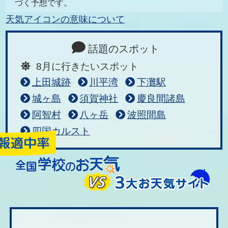
づく予想です。
天気アイコンの意味について
話題のスポット
8月に行きたいスポット
上田城跡
川平湾
下灘駅
城ヶ島
須賀神社
慶良間諸島
阿智村
八ヶ岳
波照間島
四国カルスト