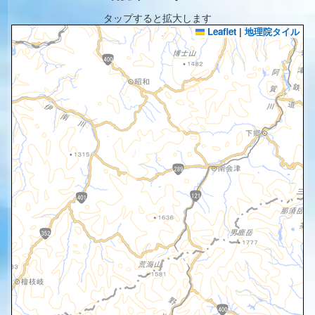
タップすると拡大します
Leaflet
|
地理院タイル