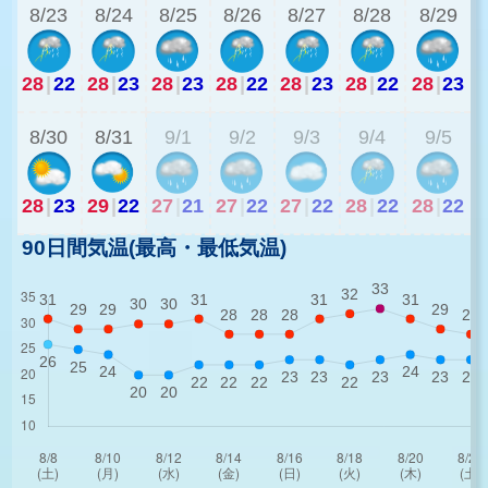
8/23
8/24
8/25
8/26
8/27
8/28
8/29
28
|
22
28
|
23
28
|
23
28
|
22
28
|
23
28
|
22
28
|
23
2
8/30
8/31
9/1
9/2
9/3
9/4
9/5
28
|
23
29
|
22
27
|
21
27
|
22
27
|
22
28
|
22
28
|
22
90日間気温(最高・最低気温)