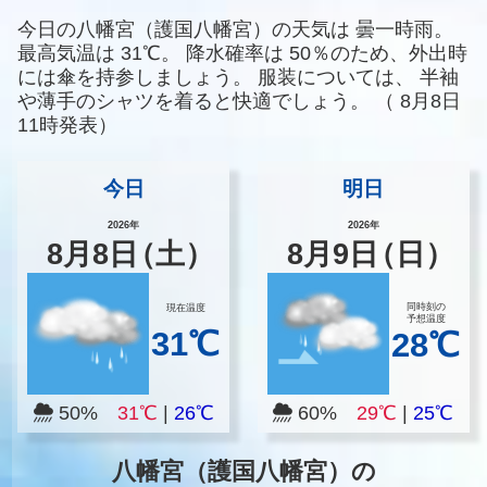
今日の八幡宮（護国八幡宮）の天気は
曇一時雨。
最高気温は
31℃。
降水確率は
50％のため、外出時
には傘を持参しましょう。
服装については、
半袖
や薄手のシャツを着ると快適でしょう。
（
8月8日
11時発表）
今日
明日
2026年
2026年
8
月
8
日
（土）
8
月
9
日
（日）
同時刻の
現在温度
予想温度
31℃
28℃
50%
31℃
|
26℃
60%
29℃
|
25℃
八幡宮（護国八幡宮）の