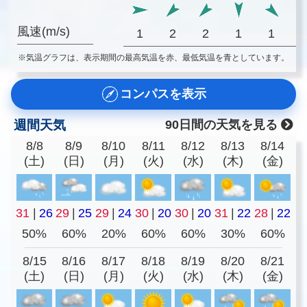
風速(m/s)
1
2
2
1
1
※気温グラフは、表示期間の最高気温を赤、最低気温を青としています。
コンパスを表示
週間天気
90日間の天気を見る
8/8
8/9
8/10
8/11
8/12
8/13
8/14
(土)
(日)
(月)
(火)
(水)
(木)
(金)
31
|
26
29
|
25
29
|
24
30
|
20
30
|
20
31
|
22
28
|
22
50%
60%
20%
60%
60%
30%
60%
8/15
8/16
8/17
8/18
8/19
8/20
8/21
(土)
(日)
(月)
(火)
(水)
(木)
(金)