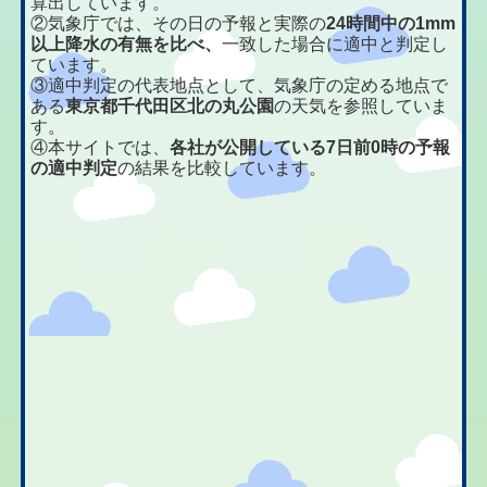
算出しています。
②気象庁では、その日の予報と実際の
24時間中の1mm
以上降水の有無を比べ、
一致した場合に適中と判定し
ています。
③適中判定の代表地点として、気象庁の定める地点で
ある
東京都千代田区北の丸公園
の天気を参照していま
す。
④本サイトでは、
各社が公開している7日前0時の予報
の適中判定
の結果を比較しています。