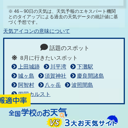
※ 46～90日の天気は、天気予報のエキスパート機関
とのタイアップによる過去の天気データの統計値に基
づく予想です。
天気アイコンの意味について
話題のスポット
8月に行きたいスポット
上田城跡
川平湾
下灘駅
城ヶ島
須賀神社
慶良間諸島
阿智村
八ヶ岳
波照間島
四国カルスト