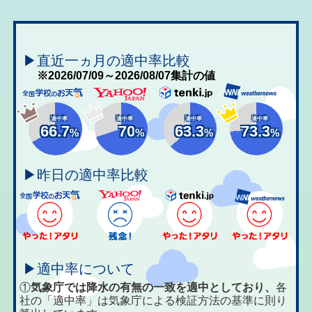
▶直近一ヵ月の適中率比較
※2026/07/09～2026/08/07集計の値
適中率
適中率
適中率
適中率
66.7
70
63.3
73.3
%
%
%
%
▶昨日の適中率比較
▶適中率について
①
気象庁では降水の有無の一致を適中としており、
各
社の「適中率」は気象庁による検証方法の基準に則り