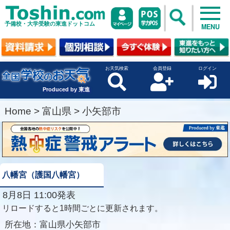
予備校・大学受験の東進ドットコム
MENU
お天気検索
会員登録
ログイン
Produced by 東進
Home
>
富山県
>
小矢部市
八幡宮（護国八幡宮）
8月8日 11:00発表
リロードすると1時間ごとに更新されます。
所在地：
富山県小矢部市