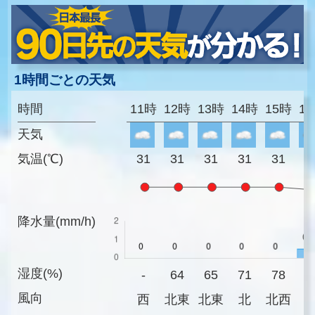
1時間ごとの天気
時間
11時
12時
13時
14時
15時
1
天気
気温(℃)
31
31
31
31
31
3
降水量(mm/h)
湿度(%)
-
64
65
71
78
8
風向
西
北東
北東
北
北西