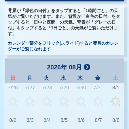
背景が「緑色の日付」をタップすると「1時間ごと」の天
気がご覧いただけます。また、背景が「白色の日付」をタ
ップすると「日中と夜間」の天気、背景が「グレーの日
付」をタップすると「1日ごと」の天気がご覧いただけま
す。
カレンダー部分をフリック(スライド)すると翌月のカレン
ダーがご覧になれます
2026年 08月
日
月
火
水
木
金
土
7/26
7/27
7/28
7/29
7/30
7/31
8/1
2
8/2
8/3
8/4
8/5
8/6
8/7
8/8