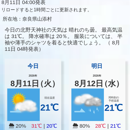
8月11日 04:00発表
リロードすると1時間ごとに更新されます。
所在地：
奈良県山添村
今日の北野天神社の天気は
晴れのち曇。
最高気温
は
31℃。
降水確率は
20％。
服装については、
半
袖や薄手のシャツを着ると快適でしょう。
（
8月
11日 04時発表）
今日
明日
2026年
2026年
8
月
11
日
（火）
8
月
12
日
（水）
同時刻の
現在温度
予想温度
21℃
21℃
20%
31℃
|
20℃
80%
28℃
|
21℃