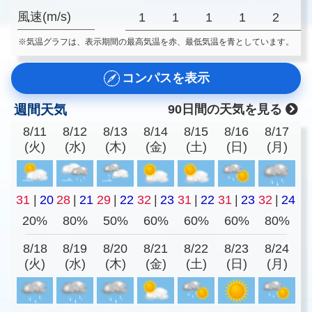
風速(m/s)
1
1
1
1
2
※気温グラフは、表示期間の最高気温を赤、最低気温を青としています。
コンパスを表示
週間天気
90日間の天気を見る
8/11
8/12
8/13
8/14
8/15
8/16
8/17
(火)
(水)
(木)
(金)
(土)
(日)
(月)
31
|
20
28
|
21
29
|
22
32
|
23
31
|
22
31
|
23
32
|
24
20%
80%
50%
60%
60%
60%
80%
8/18
8/19
8/20
8/21
8/22
8/23
8/24
(火)
(水)
(木)
(金)
(土)
(日)
(月)