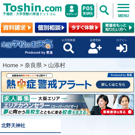
予備校・大学受験の東進ドットコム
MENU
お天気検索
会員登録
ログイン
Produced by 東進
Home
>
奈良県
>
山添村
北野天神社