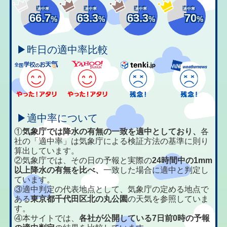
適中率
適中率
適中率
適中率
66.7
63.3
63.3
70
%
%
%
%
▶昨日の適中率比較
▶適中率について
①
気象庁では降水の有無の一致を適中としており、
各
社の「適中率」は気象庁による検証方法の基準に則り
算出しています。
②気象庁では、その日の予報と実際の
24時間中の1mm
以上降水の有無を比べ、
一致した場合に適中と判定し
ています。
③適中判定の代表地点として、気象庁の定める地点で
ある
東京都千代田区北の丸公園
の天気を参照していま
す。
④本サイトでは、
各社が公開している7日前0時の予報