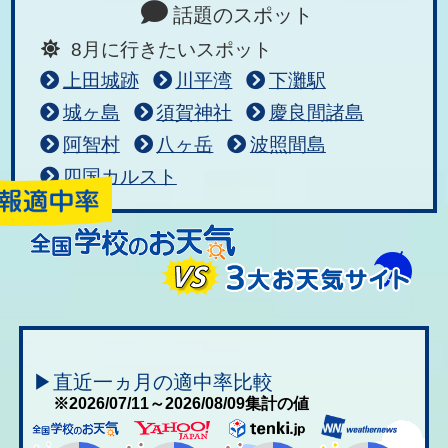
話題のスポット
8月に行きたいスポット
上田城跡
川平湾
下灘駅
城ヶ島
須賀神社
慶良間諸島
阿智村
八ヶ岳
波照間島
四国カルスト
▶直近一ヵ月の適中率比較
※2026/07/11～2026/08/09集計の値