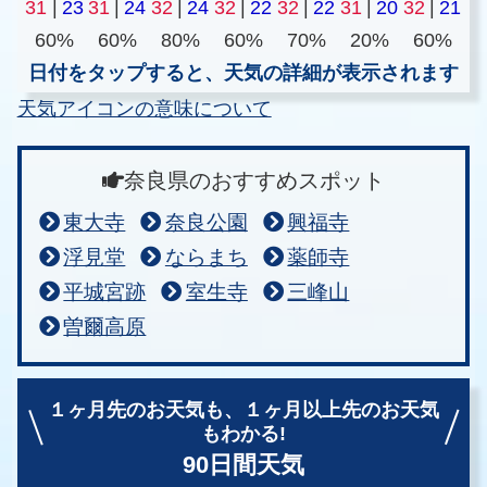
31
|
23
31
|
24
32
|
24
32
|
22
32
|
22
31
|
20
32
|
21
60%
60%
80%
60%
70%
20%
60%
日付をタップすると、天気の詳細が表示されます
天気アイコンの意味について
奈良県のおすすめスポット
東大寺
奈良公園
興福寺
浮見堂
ならまち
薬師寺
平城宮跡
室生寺
三峰山
曽爾高原
１ヶ月先のお天気も、
１ヶ月以上先のお天気
もわかる!
90日間天気