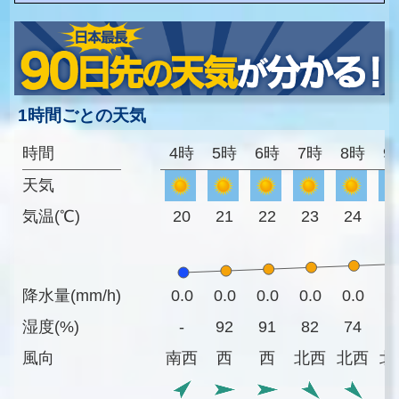
1時間ごとの天気
時間
4時
5時
6時
7時
8時
9
天気
気温(℃)
20
21
22
23
24
2
降水量(mm/h)
0.0
0.0
0.0
0.0
0.0
0
湿度(%)
-
92
91
82
74
6
風向
南西
西
西
北西
北西
北