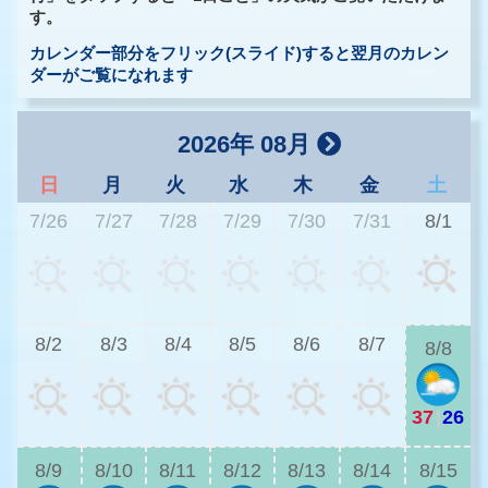
す。
カレンダー部分をフリック(スライド)すると翌月のカレン
ダーがご覧になれます
2026年 08月
日
月
火
水
木
金
土
7/26
7/27
7/28
7/29
7/30
7/31
8/1
3
8/2
8/3
8/4
8/5
8/6
8/7
8/8
37
|
26
3
8/9
8/10
8/11
8/12
8/13
8/14
8/15