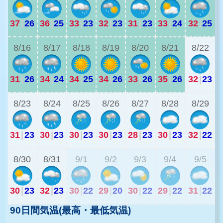
37
|
26
36
|
25
33
|
23
32
|
23
31
|
23
33
|
24
32
|
25
2
8/16
8/17
8/18
8/19
8/20
8/21
8/22
31
|
26
34
|
24
34
|
25
34
|
26
33
|
26
35
|
26
32
|
23
2
8/23
8/24
8/25
8/26
8/27
8/28
8/29
31
|
23
30
|
23
30
|
23
30
|
23
28
|
23
30
|
23
32
|
22
2
8/30
8/31
9/1
9/2
9/3
9/4
9/5
30
|
23
32
|
23
30
|
22
29
|
20
30
|
22
29
|
22
31
|
22
90日間気温(最高・最低気温)