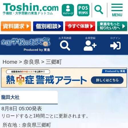
予備校・大学受験の東進ドットコム
MENU
お天気検索
会員登録
ログイン
Produced by 東進
Home
>
奈良県
>
三郷町
龍田大社
8月8日 05:00発表
リロードすると1時間ごとに更新されます。
所在地：
奈良県三郷町