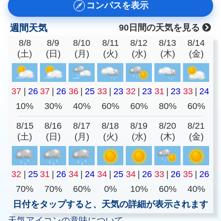
コンパスを表示
週間天気
90日間の天気を見る
8/8
8/9
8/10
8/11
8/12
8/13
8/14
(土)
(日)
(月)
(火)
(水)
(木)
(金)
37
|
26
37
|
26
36
|
25
33
|
23
32
|
23
31
|
23
33
|
24
10%
30%
40%
60%
60%
80%
60%
8/15
8/16
8/17
8/18
8/19
8/20
8/21
(土)
(日)
(月)
(火)
(水)
(木)
(金)
32
|
25
31
|
26
34
|
24
34
|
25
34
|
26
33
|
26
35
|
26
70%
70%
60%
0%
10%
60%
40%
日付をタップすると、天気の詳細が表示されます
天気アイコンの意味について