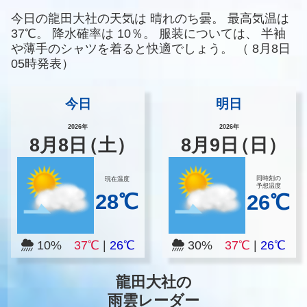
今日の龍田大社の天気は
晴れのち曇。
最高気温は
37℃。
降水確率は
10％。
服装については、
半袖
や薄手のシャツを着ると快適でしょう。
（
8月8日
05時発表）
今日
明日
2026年
2026年
8
月
8
日
（土）
8
月
9
日
（日）
同時刻の
現在温度
予想温度
28℃
26℃
10%
37℃
|
26℃
30%
37℃
|
26℃
龍田大社の
雨雲レーダー