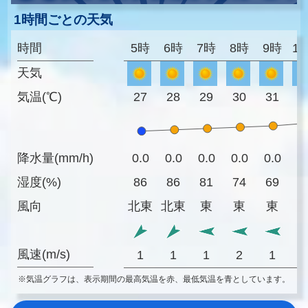
1時間ごとの天気
時間
5時
6時
7時
8時
9時
1
天気
気温(℃)
27
28
29
30
31
3
降水量(mm/h)
0.0
0.0
0.0
0.0
0.0
0
湿度(%)
86
86
81
74
69
6
風向
北東
北東
東
東
東
風速(m/s)
1
1
1
2
1
※気温グラフは、表示期間の最高気温を赤、最低気温を青としています。