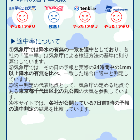
▶適中率について
①
気象庁では降水の有無の一致を適中としており、
各
社の「適中率」は気象庁による検証方法の基準に則り
算出しています。
②気象庁では、その日の予報と実際の
24時間中の1mm
以上降水の有無を比べ、
一致した場合に適中と判定し
ています。
③適中判定の代表地点として、気象庁の定める地点で
ある
東京都千代田区北の丸公園
の天気を参照していま
す。
④本サイトでは、
各社が公開している7日前0時の予報
の適中判定
の結果を比較しています。