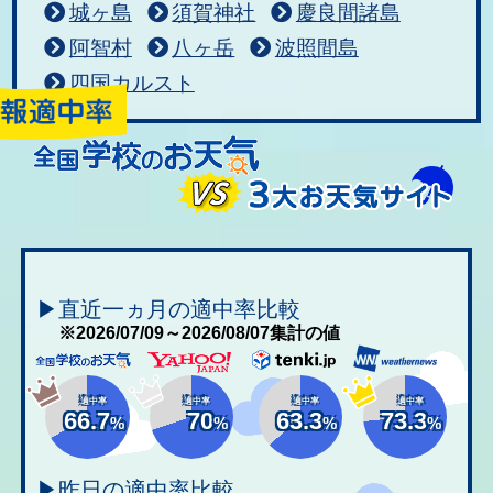
城ヶ島
須賀神社
慶良間諸島
阿智村
八ヶ岳
波照間島
四国カルスト
▶直近一ヵ月の適中率比較
※2026/07/09～2026/08/07集計の値
適中率
適中率
適中率
適中率
66.7
70
63.3
73.3
%
%
%
%
▶昨日の適中率比較