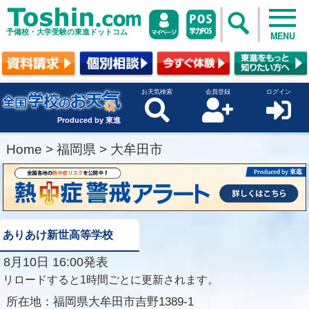
予備校・大学受験の東進ドットコム
MENU
お天気検索
会員登録
ログイン
Produced by 東進
Home
>
福岡県
>
大牟田市
ありあけ新世高等学校
8月10日 16:00発表
リロードすると1時間ごとに更新されます。
所在地：
福岡県大牟田市吉野1389-1