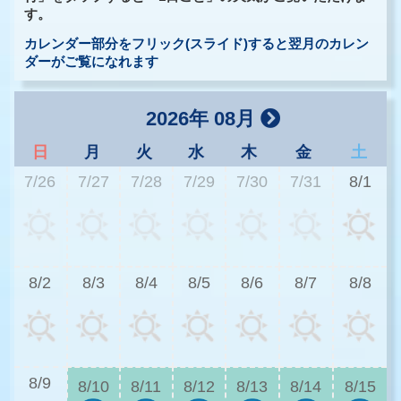
す。
カレンダー部分をフリック(スライド)すると翌月のカレン
ダーがご覧になれます
2026年 08月
日
月
火
水
木
金
土
7/26
7/27
7/28
7/29
7/30
7/31
8/1
3
8/2
8/3
8/4
8/5
8/6
8/7
8/8
3
8/9
8/10
8/11
8/12
8/13
8/14
8/15