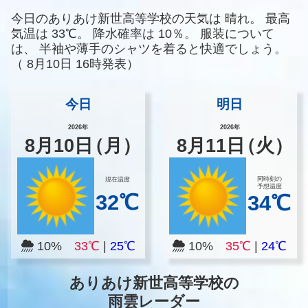
今日のありあけ新世高等学校の天気は
晴れ。
最高
気温は
33℃。
降水確率は
10％。
服装について
は、
半袖や薄手のシャツを着ると快適でしょう。
（
8月10日 16時発表）
今日
明日
2026年
2026年
8
月
10
日
（月）
8
月
11
日
（火）
同時刻の
現在温度
予想温度
32℃
34℃
10%
33℃
|
25℃
10%
35℃
|
24℃
ありあけ新世高等学校の
雨雲レーダー