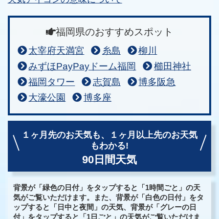
福岡県のおすすめスポット
太宰府天満宮
糸島
柳川
みずほPayPayドーム福岡
櫛田神社
福岡タワー
志賀島
博多阪急
大濠公園
博多座
１ヶ月先のお天気も、
１ヶ月以上先のお天気
もわかる!
90日間天気
背景が「緑色の日付」をタップすると「1時間ごと」の天
気がご覧いただけます。また、背景が「白色の日付」をタ
ップすると「日中と夜間」の天気、背景が「グレーの日
付」をタップすると「1日ごと」の天気がご覧いただけま