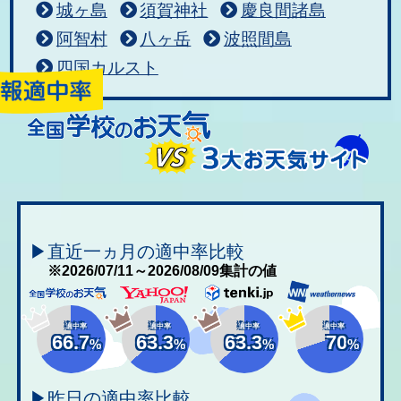
城ヶ島
須賀神社
慶良間諸島
阿智村
八ヶ岳
波照間島
四国カルスト
▶直近一ヵ月の適中率比較
※2026/07/11～2026/08/09集計の値
適中率
適中率
適中率
適中率
66.7
63.3
63.3
70
%
%
%
%
▶昨日の適中率比較