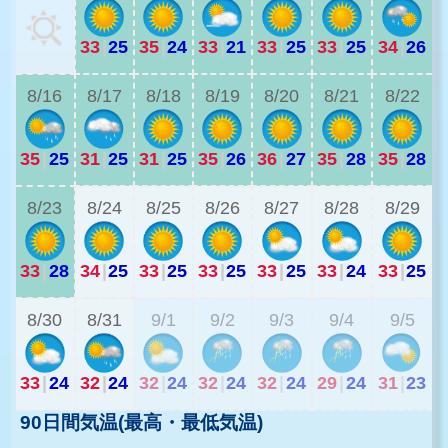
33
|
25
35
|
24
33
|
21
33
|
25
33
|
25
34
|
26
3
8/16
8/17
8/18
8/19
8/20
8/21
8/22
35
|
25
31
|
25
31
|
25
35
|
26
36
|
27
35
|
28
35
|
28
2
8/23
8/24
8/25
8/26
8/27
8/28
8/29
33
|
28
34
|
25
33
|
25
33
|
25
33
|
25
33
|
24
33
|
25
2
8/30
8/31
9/1
9/2
9/3
9/4
9/5
33
|
24
32
|
24
32
|
24
32
|
24
32
|
24
29
|
24
31
|
23
90日間気温(最高・最低気温)