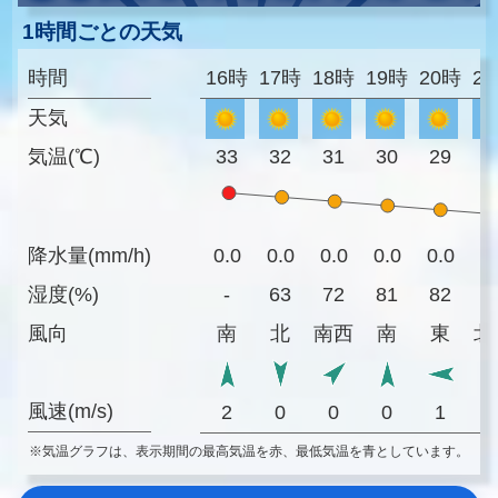
1時間ごとの天気
時間
16時
17時
18時
19時
20時
2
天気
気温(℃)
33
32
31
30
29
2
降水量(mm/h)
0.0
0.0
0.0
0.0
0.0
0
湿度(%)
-
63
72
81
82
8
風向
南
北
南西
南
東
北
風速(m/s)
2
0
0
0
1
※気温グラフは、表示期間の最高気温を赤、最低気温を青としています。