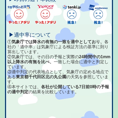
▶適中率について
①
気象庁では降水の有無の一致を適中としており、
各
社の「適中率」は気象庁による検証方法の基準に則り
算出しています。
②気象庁では、その日の予報と実際の
24時間中の1mm
以上降水の有無を比べ、
一致した場合に適中と判定し
ています。
③適中判定の代表地点として、気象庁の定める地点で
ある
東京都千代田区北の丸公園
の天気を参照していま
す。
④本サイトでは、
各社が公開している7日前0時の予報
の適中判定
の結果を比較しています。