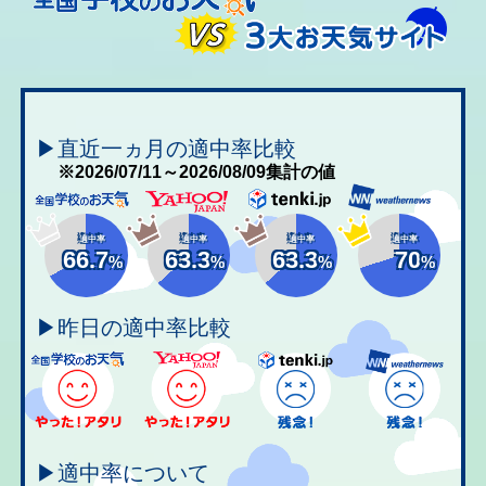
▶直近一ヵ月の適中率比較
※2026/07/11～2026/08/09集計の値
適中率
適中率
適中率
適中率
66.7
63.3
63.3
70
%
%
%
%
▶昨日の適中率比較
▶適中率について