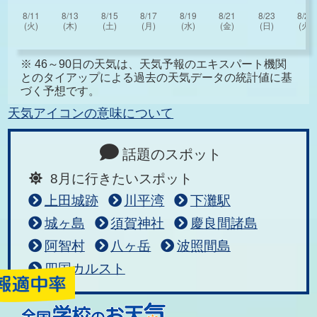
※ 46～90日の天気は、天気予報のエキスパート機関
とのタイアップによる過去の天気データの統計値に基
づく予想です。
天気アイコンの意味について
話題のスポット
8月に行きたいスポット
上田城跡
川平湾
下灘駅
城ヶ島
須賀神社
慶良間諸島
阿智村
八ヶ岳
波照間島
四国カルスト