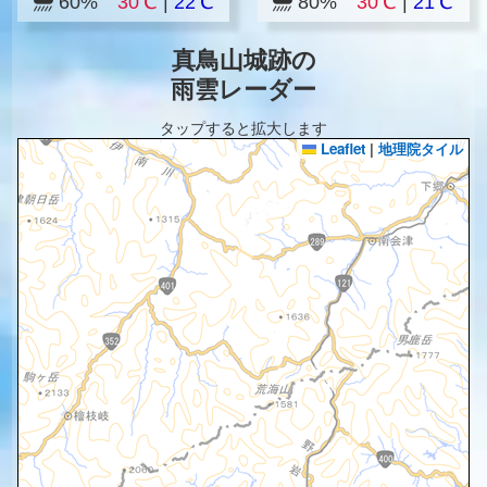
60%
30℃
|
22℃
80%
30℃
|
21℃
真鳥山城跡の
雨雲レーダー
タップすると拡大します
Leaflet
|
地理院タイル