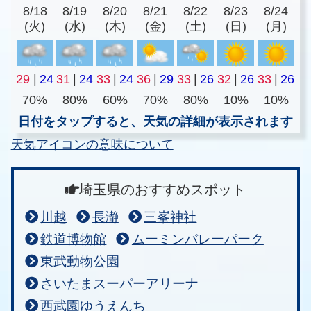
8/18
8/19
8/20
8/21
8/22
8/23
8/24
(火)
(水)
(木)
(金)
(土)
(日)
(月)
29
|
24
31
|
24
33
|
24
36
|
29
33
|
26
32
|
26
33
|
26
70%
80%
60%
70%
80%
10%
10%
日付をタップすると、天気の詳細が表示されます
天気アイコンの意味について
埼玉県のおすすめスポット
川越
長瀞
三峯神社
鉄道博物館
ムーミンバレーパーク
東武動物公園
さいたまスーパーアリーナ
西武園ゆうえんち