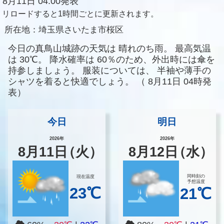
8月11日 04:00発表
リロードすると1時間ごとに更新されます。
所在地：
埼玉県さいたま市桜区
今日の真鳥山城跡の天気は
晴れのち雨。
最高気温
は
30℃。
降水確率は
60％のため、外出時には傘を
持参しましょう。
服装については、
半袖や薄手の
シャツを着ると快適でしょう。
（
8月11日 04時発
表）
今日
明日
2026年
2026年
8
月
11
日
（火）
8
月
12
日
（水）
同時刻の
現在温度
予想温度
23℃
21℃