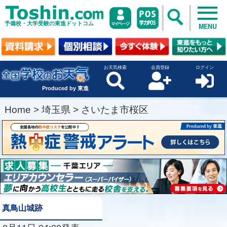
予備校・大学受験の東進ドットコム
MENU
お天気検索
会員登録
ログイン
Produced by 東進
Home
>
埼玉県
>
さいたま市桜区
真鳥山城跡