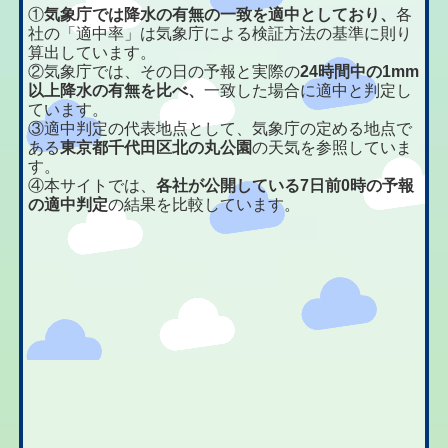
①
気象庁では降水の有無の一致を適中としており、
各
社の「適中率」は気象庁による検証方法の基準に則り
算出しています。
②気象庁では、その日の予報と実際の
24時間中の1mm
以上降水の有無を比べ、
一致した場合に適中と判定し
ています。
③適中判定の代表地点として、気象庁の定める地点で
ある
東京都千代田区北の丸公園
の天気を参照していま
す。
④本サイトでは、
各社が公開している7日前0時の予報
の適中判定
の結果を比較しています。