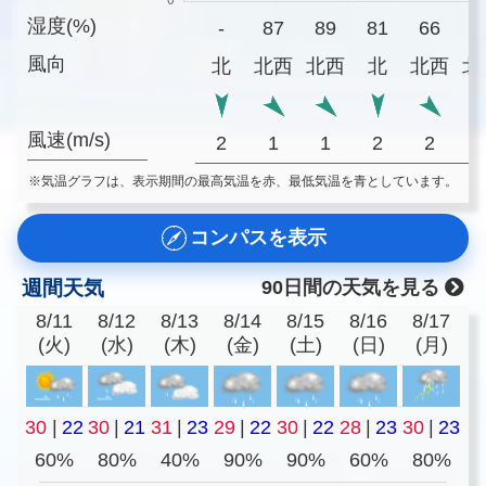
湿度(%)
-
87
89
81
66
5
風向
北
北西
北西
北
北西
北
風速(m/s)
2
1
1
2
2
※気温グラフは、表示期間の最高気温を赤、最低気温を青としています。
コンパスを表示
週間天気
90日間の天気を見る
8/11
8/12
8/13
8/14
8/15
8/16
8/17
(火)
(水)
(木)
(金)
(土)
(日)
(月)
30
|
22
30
|
21
31
|
23
29
|
22
30
|
22
28
|
23
30
|
23
60%
80%
40%
90%
90%
60%
80%