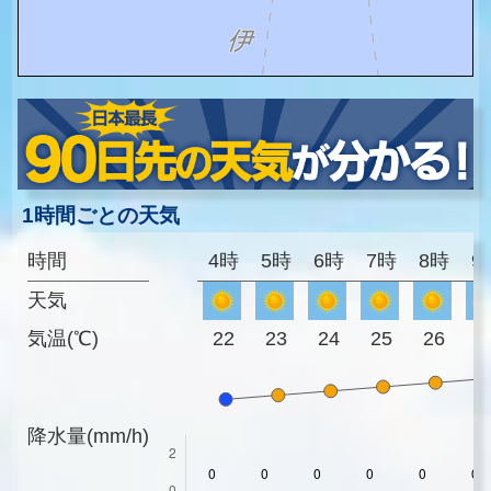
1時間ごとの天気
時間
4時
5時
6時
7時
8時
9
天気
気温(℃)
22
23
24
25
26
2
降水量(mm/h)