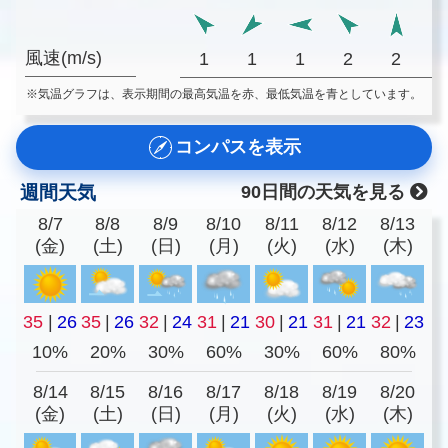
風速(m/s)
1
1
1
2
2
※気温グラフは、表示期間の最高気温を赤、最低気温を青としています。
コンパスを表示
週間天気
90日間の天気を見る
8/7
8/8
8/9
8/10
8/11
8/12
8/13
(金)
(土)
(日)
(月)
(火)
(水)
(木)
35
|
26
35
|
26
32
|
24
31
|
21
30
|
21
31
|
21
32
|
23
10%
20%
30%
60%
30%
60%
80%
8/14
8/15
8/16
8/17
8/18
8/19
8/20
(金)
(土)
(日)
(月)
(火)
(水)
(木)