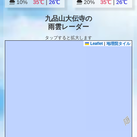
10%
35℃
|
26℃
20%
35℃
|
26℃
九品山大伝寺の
雨雲レーダー
タップすると拡大します
Leaflet
|
地理院タイル