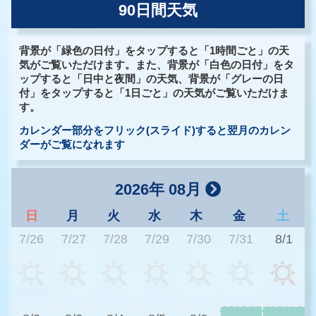
90日間天気
背景が「緑色の日付」をタップすると「1時間ごと」の天
気がご覧いただけます。また、背景が「白色の日付」をタ
ップすると「日中と夜間」の天気、背景が「グレーの日
付」をタップすると「1日ごと」の天気がご覧いただけま
す。
カレンダー部分をフリック(スライド)すると翌月のカレン
ダーがご覧になれます
2026年 08月
日
月
火
水
木
金
土
7/26
7/27
7/28
7/29
7/30
7/31
8/1
3