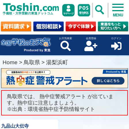
予備校・大学受験の東進ドットコム
MENU
お天気検索
会員登録
ログイン
Produced by 東進
Home
>
鳥取県
>
湯梨浜町
鳥取県では、 熱中症警戒アラート が出ていま
す。熱中症に注意しましょう。
※出典：環境省熱中症予防情報サイト
九品山大伝寺