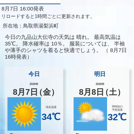
8月7日 16:00発表
リロードすると1時間ごとに更新されます。
所在地：
鳥取県湯梨浜町
今日の九品山大伝寺の天気は
晴れ。
最高気温は
35℃。
降水確率は
10％。
服装については、
半袖
や薄手のシャツを着ると快適でしょう。
（
8月7日
16時発表）
今日
明日
2026年
2026年
8
月
7
日
（金）
8
月
8
日
（土）
同時刻の
現在温度
予想温度
34℃
32℃