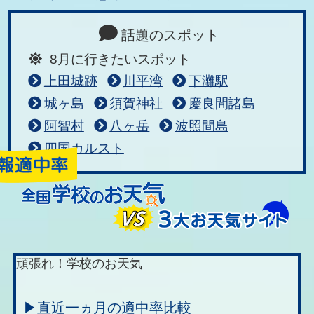
話題のスポット
8月に行きたいスポット
上田城跡
川平湾
下灘駅
城ヶ島
須賀神社
慶良間諸島
阿智村
八ヶ岳
波照間島
四国カルスト
頑張れ！学校のお天気
▶直近一ヵ月の適中率比較