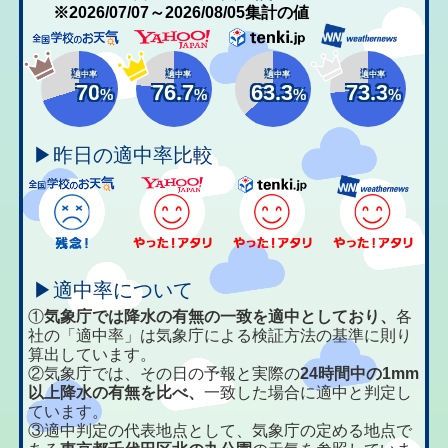
※2026/07/07～2026/08/05集計の値
適中率
適中率
適中率
適中率
70
76.7
63.3
73.3
%
%
%
%
▶昨日の適中率比較
▶適中率について
①
気象庁では降水の有無の一致を適中としており、
各
社の「適中率」は気象庁による検証方法の基準に則り
算出しています。
②気象庁では、その日の予報と実際の
24時間中の1mm
以上降水の有無を比べ、
一致した場合に適中と判定し
ています。
③適中判定の代表地点として、気象庁の定める地点で