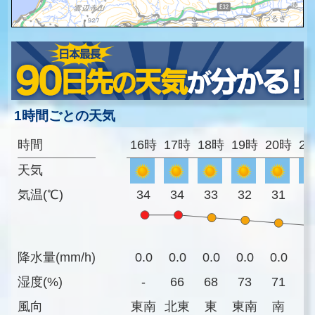
1時間ごとの天気
時間
16時
17時
18時
19時
20時
2
天気
気温(℃)
34
34
33
32
31
3
降水量(mm/h)
0.0
0.0
0.0
0.0
0.0
0
湿度(%)
-
66
68
73
71
7
風向
東南
北東
東
東南
南