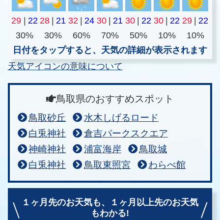
29
|
22
28
|
21
32
|
24
30
|
21
30
|
22
30
|
22
29
|
22
30%
30%
60%
70%
50%
10%
10%
日付をタップすると、天気の詳細が表示されます
天気アイコンの意味について
鳥取県のおすすめスポット
鳥取砂丘
水木しげるロード
白兎神社
倉吉パークスクエア
神崎神社
浦富海岸
鳥取城
白兎神社
鳥取東照宮
わらべ館
１ヶ月先のお天気も、
１ヶ月以上先のお天気
もわかる!