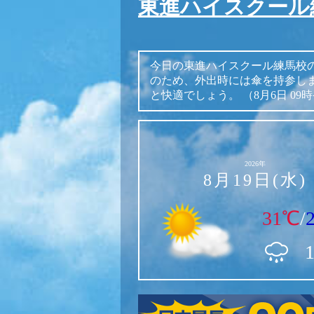
東進ハイスクール
今日の東進ハイスクール練馬校
のため、外出時には傘を持参し
と快適でしょう。
（8月6日 09
2026年
8月19日(水)
31℃
/