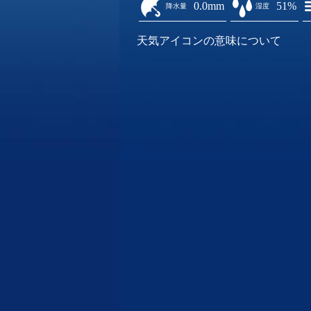
0.0mm
51%
降水量
湿度
天気アイコンの意味について