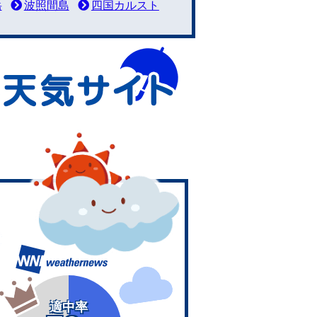
岳
波照間島
四国カルスト
適中率