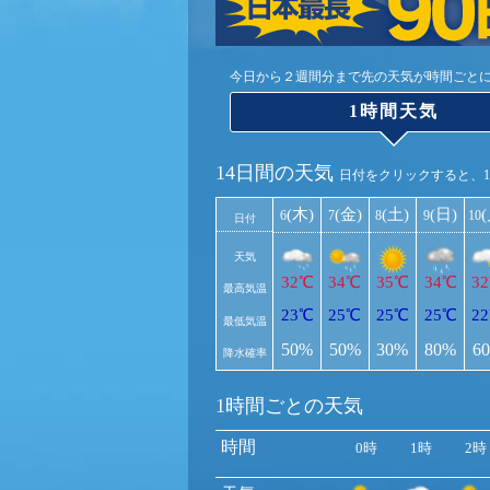
今日から２週間分まで先の天気が時間ごと
1時間天気
14日間の天気
日付をクリックすると、
(木)
(金)
(土)
(日)
6
7
8
9
10
日付
天気
32℃
34℃
35℃
34℃
3
最高気温
23℃
25℃
25℃
25℃
2
最低気温
50%
50%
30%
80%
6
降水確率
1時間ごとの天気
時間
0時
1時
2時