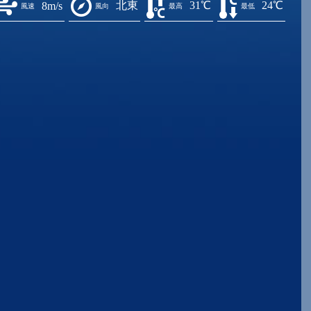
北東
31℃
24℃
8m/s
風速
風向
最高
最低