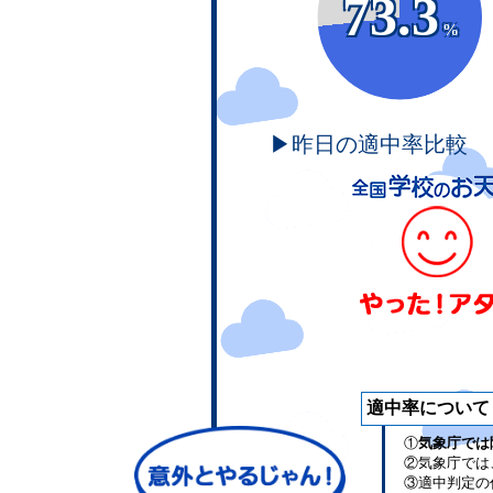
73.3
%
▶昨日の適中率比較
適中率について
①
気象庁では
②気象庁では
③適中判定の