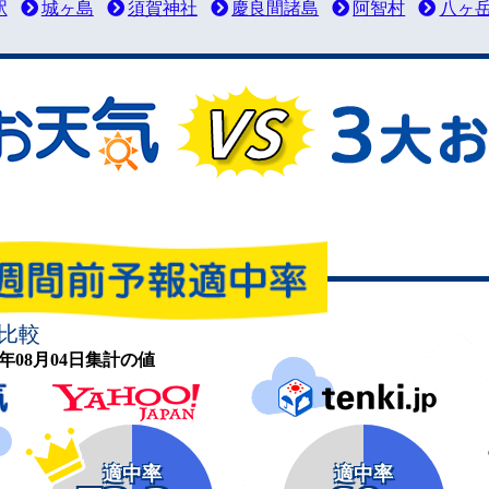
駅
城ヶ島
須賀神社
慶良間諸島
阿智村
八ヶ
比較
26年08月04日集計の値
適中率
適中率