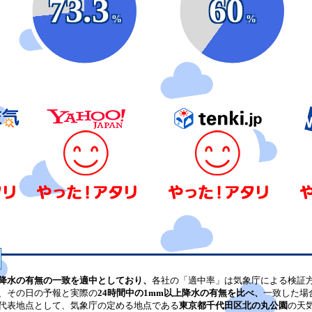
73.3
60
%
%
降水の有無の一致を適中としており、
各社の「適中率」は気象庁による検証
、その日の予報と実際の
24時間中の1mm以上降水の有無を比べ、
一致した場
代表地点として、気象庁の定める地点である
東京都千代田区北の丸公園
の天