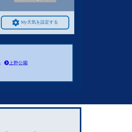
My天気を設定する
場
上野公園