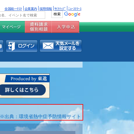
全国統一ﾃｽﾄ
企業案内
採用情報
ｻｲﾄﾏｯﾌﾟ
ﾆｭｰｽﾘﾘｰｽ
※出典：環境省熱中症予防情報サイト