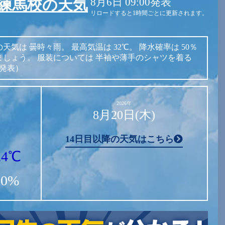
8月6日 09:00発表
練馬校の天気
リロードすると1時間ごとに更新されます。
の天気は
曇時々雨。
最高気温は
32℃。
降水確率は
50％
ましょう。
服装については
半袖や薄手のシャツを着る
時発表）
2026年
8月20日(木)
14日目以降の天気はこちら
24℃
10%