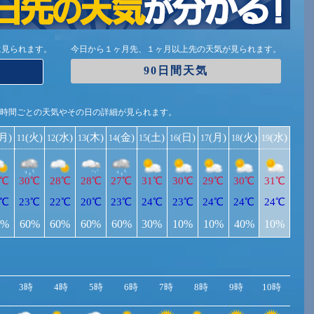
に見られます。
今日から１ヶ月先、１ヶ月以上先の天気が見られます。
90日間天気
1時間ごとの天気やその日の詳細が見られます。
(月)
(火)
(水)
(木)
(金)
(土)
(日)
(月)
(火)
(水)
11
12
13
14
15
16
17
18
19
2℃
30℃
28℃
28℃
27℃
31℃
30℃
29℃
30℃
31℃
2℃
23℃
22℃
20℃
23℃
24℃
23℃
24℃
24℃
24℃
0%
60%
60%
60%
60%
30%
10%
10%
40%
10%
3時
4時
5時
6時
7時
8時
9時
10時
11