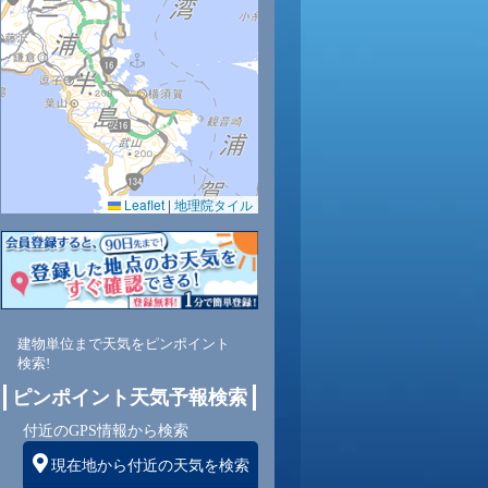
30
31
30
30
30
29
28
27
26
0.0
0.0
0.0
0.0
0.0
0.0
0.0
0.0
0.0
Leaflet
|
地理院タイル
46
48
50
52
55
59
62
65
68
東
北東
北東
北東
北東
北東
北東
北東
北東
北
建物単位まで天気をピンポイント
5
6
7
8
8
8
8
7
7
検索!
ピンポイント天気予報検索
付近のGPS情報から検索
現在地から付近の天気を検索