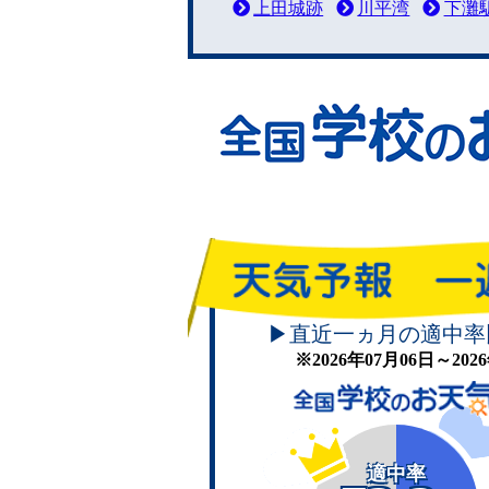
上田城跡
川平湾
下灘
▶直近一ヵ月の適中率
※2026年07月06日～20
適中率