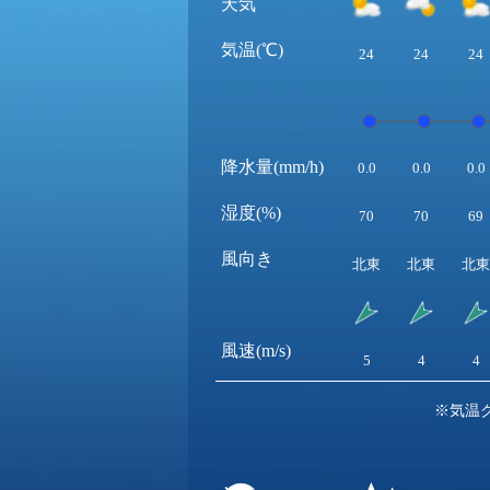
天気
気温(℃)
24
24
24
降水量(mm/h)
0.0
0.0
0.0
湿度(%)
70
70
69
風向き
北東
北東
北東
風速(m/s)
5
4
4
※気温