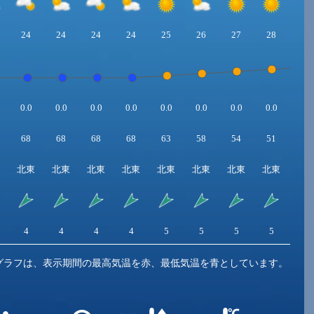
24
24
24
24
25
26
27
28
29
0.0
0.0
0.0
0.0
0.0
0.0
0.0
0.0
0.0
68
68
68
68
63
58
54
51
49
北東
北東
北東
北東
北東
北東
北東
北東
北
4
4
4
4
5
5
5
5
5
グラフは、表示期間の最高気温を赤、最低気温を青としています。