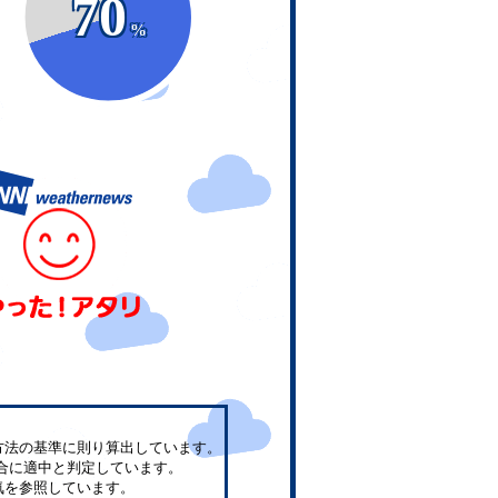
70
%
方法の基準に則り算出しています。
合に適中と判定しています。
気を参照しています。