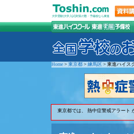
大学受験(大学入試)対策の塾・予備校なら東進
Home
>
東京都
>
練馬区
>
東進ハイス
東京都では、 熱中症警戒アラート