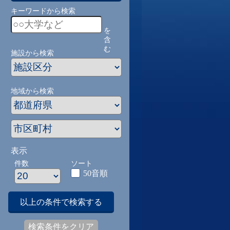
キーワードから検索
を
含
む
施設から検索
地域から検索
表示
件数
ソート
50音順
以上の条件で検索する
検索条件をクリア