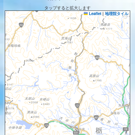
タップすると拡大します
Leaflet
|
地理院タイル