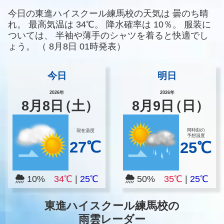
今日の東進ハイスクール練馬校の天気は
曇のち晴
れ。
最高気温は
34℃。
降水確率は
10％。
服装に
ついては、
半袖や薄手のシャツを着ると快適でし
ょう。
（
8月8日 01時発表）
今日
明日
2026年
2026年
8
月
8
日
（土）
8
月
9
日
（日）
同時刻の
現在温度
予想温度
27℃
25℃
10%
34℃
|
25℃
50%
35℃
|
25℃
東進ハイスクール練馬校の
雨雲レーダー