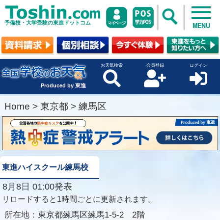
予備校・大学受験の東進ドットコム
MENU
お天気検索
会員登録
ログイン
Produced by 東進
Home
>
東京都
>
練馬区
東進ハイスクール練馬校
8月8日 01:00発表
リロードすると1時間ごとに更新されます。
所在地：
東京都練馬区練馬1-5-2 2階