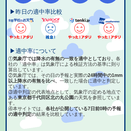
▶昨日の適中率比較
▶適中率について
①
気象庁では降水の有無の一致を適中としており、
各
社の「適中率」は気象庁による検証方法の基準に則り
算出しています。
②気象庁では、その日の予報と実際の
24時間中の1mm
以上降水の有無を比べ、
一致した場合に適中と判定し
ています。
③適中判定の代表地点として、気象庁の定める地点で
ある
東京都千代田区北の丸公園
の天気を参照していま
す。
④本サイトでは、
各社が公開している7日前0時の予報
の適中判定
の結果を比較しています。