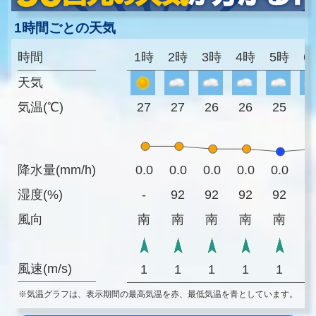
1時間ごとの天気
時間
1時
2時
3時
4時
5時
6
天気
気温(℃)
27
27
26
26
25
2
降水量(mm/h)
0.0
0.0
0.0
0.0
0.0
0
湿度(%)
-
92
92
92
92
8
風向
南
南
南
南
南
風速(m/s)
1
1
1
1
1
※気温グラフは、表示期間の最高気温を赤、最低気温を青としています。