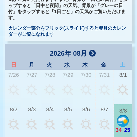
ップすると「日中と夜間」の天気、背景が「グレーの日
付」をタップすると「1日ごと」の天気がご覧いただけま
す。
カレンダー部分をフリック(スライド)すると翌月のカレン
ダーがご覧になれます
2026年 08月
日
月
火
水
木
金
土
7/26
7/27
7/28
7/29
7/30
7/31
8/1
3
8/2
8/3
8/4
8/5
8/6
8/7
8/8
34
|
25
2