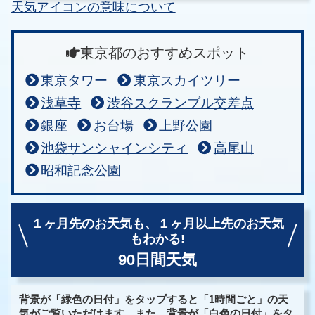
天気アイコンの意味について
東京都のおすすめスポット
東京タワー
東京スカイツリー
浅草寺
渋谷スクランブル交差点
銀座
お台場
上野公園
池袋サンシャインシティ
高尾山
昭和記念公園
１ヶ月先のお天気も、
１ヶ月以上先のお天気
もわかる!
90日間天気
背景が「緑色の日付」をタップすると「1時間ごと」の天
気がご覧いただけます。また、背景が「白色の日付」をタ