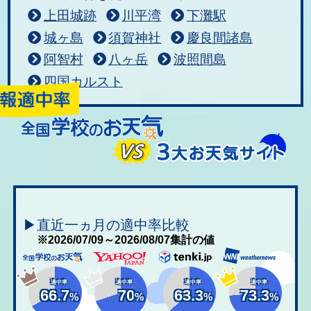
上田城跡
川平湾
下灘駅
城ヶ島
須賀神社
慶良間諸島
阿智村
八ヶ岳
波照間島
四国カルスト
▶直近一ヵ月の適中率比較
※2026/07/09～2026/08/07集計の値
適中率
適中率
適中率
適中率
66.7
70
63.3
73.3
%
%
%
%