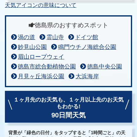
天気アイコンの意味について
徳島県のおすすめスポット
渦の道
霊山寺
ドイツ館
妙見山公園
鳴門ウチノ海総合公園
眉山ロープウェイ
徳島市総合動植物公園
徳島中央公園
月見ヶ丘海浜公園
大浜海岸
１ヶ月先のお天気も、
１ヶ月以上先のお天気
もわかる!
90日間天気
背景が「緑色の日付」をタップすると「1時間ごと」の天