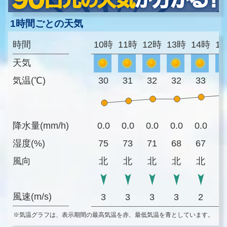
1時間ごとの天気
時間
10時
11時
12時
13時
14時
1
天気
気温(℃)
30
31
32
32
33
3
降水量(mm/h)
0.0
0.0
0.0
0.0
0.0
0
湿度(%)
75
73
71
68
67
6
風向
北
北
北
北
北
風速(m/s)
3
3
3
3
2
※気温グラフは、表示期間の最高気温を赤、最低気温を青としています。