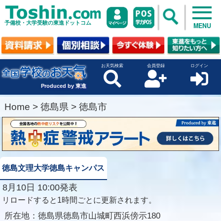
予備校・大学受験の東進ドットコム
MENU
お天気検索
会員登録
ログイン
Produced by 東進
Home
>
徳島県
>
徳島市
徳島文理大学徳島キャンパス
8月10日 10:00発表
リロードすると1時間ごとに更新されます。
所在地：
徳島県徳島市山城町西浜傍示180