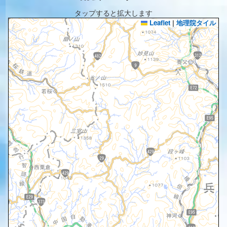
タップすると拡大します
Leaflet
|
地理院タイル