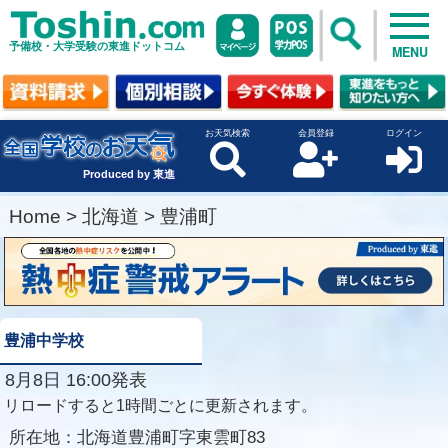
予備校・大学受験の東進ドットコム
MENU
お天気検索
会員登録
ログイン
Produced by 東進
Home
>
北海道
>
豊浦町
豊浦中学校
8月8日 16:00発表
リロードすると1時間ごとに更新されます。
所在地：
北海道豊浦町字東雲町83