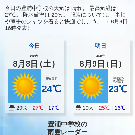
今日の豊浦中学校の天気は
晴れ。
最高気温は
27℃。
降水確率は
20％。
服装については、
半袖
や薄手のシャツを着ると快適でしょう。
（
8月8日
16時発表）
今日
明日
2026年
2026年
8
月
8
日
（土）
8
月
9
日
（日）
同時刻の
現在温度
予想温度
24℃
23℃
20%
27℃
|
17℃
10%
25℃
|
16℃
豊浦中学校の
雨雲レーダー