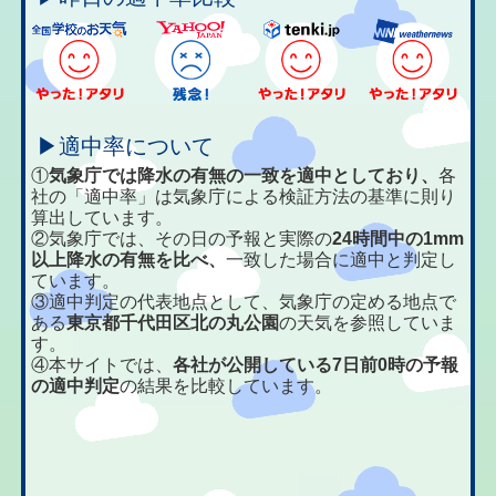
▶適中率について
①
気象庁では降水の有無の一致を適中としており、
各
社の「適中率」は気象庁による検証方法の基準に則り
算出しています。
②気象庁では、その日の予報と実際の
24時間中の1mm
以上降水の有無を比べ、
一致した場合に適中と判定し
ています。
③適中判定の代表地点として、気象庁の定める地点で
ある
東京都千代田区北の丸公園
の天気を参照していま
す。
④本サイトでは、
各社が公開している7日前0時の予報
の適中判定
の結果を比較しています。