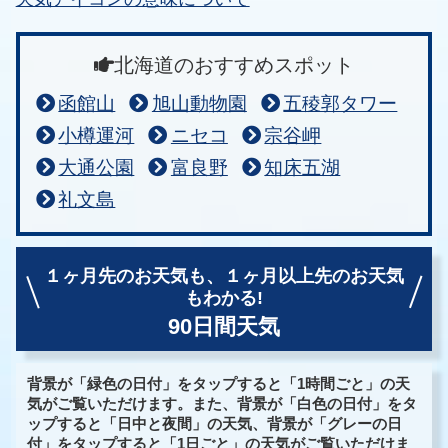
北海道のおすすめスポット
函館山
旭山動物園
五稜郭タワー
小樽運河
ニセコ
宗谷岬
大通公園
富良野
知床五湖
礼文島
１ヶ月先のお天気も、
１ヶ月以上先のお天気
もわかる!
90日間天気
背景が「緑色の日付」をタップすると「1時間ごと」の天
気がご覧いただけます。また、背景が「白色の日付」をタ
ップすると「日中と夜間」の天気、背景が「グレーの日
付」をタップすると「1日ごと」の天気がご覧いただけま