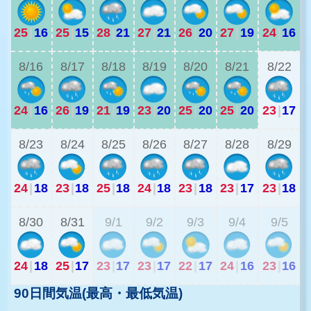
25
|
16
25
|
15
28
|
21
27
|
21
26
|
20
27
|
19
24
|
16
2
8/16
8/17
8/18
8/19
8/20
8/21
8/22
24
|
16
26
|
19
21
|
19
23
|
20
25
|
20
25
|
20
23
|
17
1
8/23
8/24
8/25
8/26
8/27
8/28
8/29
24
|
18
23
|
18
25
|
18
24
|
18
23
|
18
23
|
17
23
|
18
2
8/30
8/31
9/1
9/2
9/3
9/4
9/5
24
|
18
25
|
17
23
|
17
23
|
17
22
|
17
24
|
16
23
|
16
90日間気温(最高・最低気温)