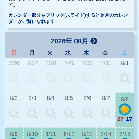
す。
カレンダー部分をフリック(スライド)すると翌月のカレン
ダーがご覧になれます
2026年 08月
日
月
火
水
木
金
土
7/26
7/27
7/28
7/29
7/30
7/31
8/1
2
8/2
8/3
8/4
8/5
8/6
8/7
8/8
27
|
17
2
8/9
8/10
8/11
8/12
8/13
8/14
8/15