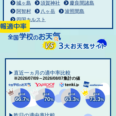
城ヶ島
須賀神社
慶良間諸島
阿智村
八ヶ岳
波照間島
四国カルスト
▶直近一ヵ月の適中率比較
※2026/07/09～2026/08/07集計の値
適中率
適中率
適中率
適中率
66.7
70
63.3
73.3
%
%
%
%
▶昨日の適中率比較