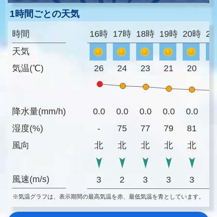
1時間ごとの天気
時間
16時
17時
18時
19時
20時
2
天気
気温(℃)
26
24
23
21
20
1
降水量(mm/h)
0.0
0.0
0.0
0.0
0.0
0
湿度(%)
-
75
77
79
81
8
風向
北
北
北
北
北
風速(m/s)
3
2
3
3
3
※気温グラフは、表示期間の最高気温を赤、最低気温を青としています。