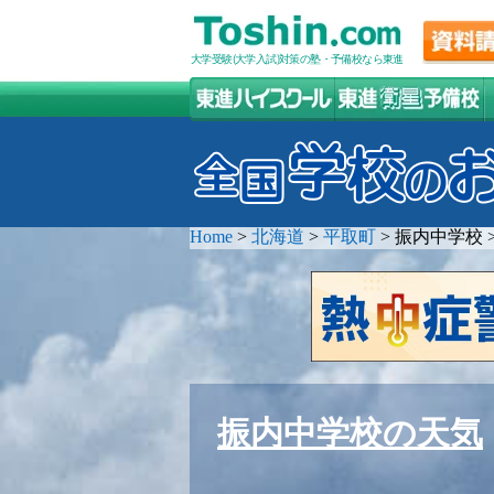
大学受験(大学入試)対策の塾・予備校なら東進
Home
>
北海道
>
平取町
>
振内中学校
振内中学校の天気