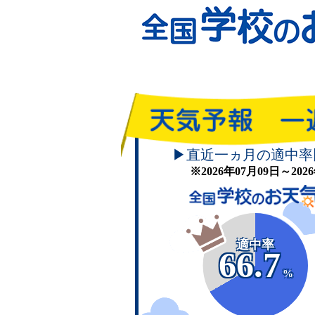
▶直近一ヵ月の適中率
※2026年07月09日～20
適中率
66.7
%