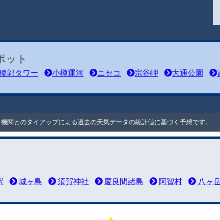
ポット
稜郭タワー
小樽運河
ニセコ
宗谷岬
大通公園
ート機関とのタイアップによる過去の天気データの統計値に基づく予想です。
駅
城ヶ島
須賀神社
慶良間諸島
阿智村
八ヶ