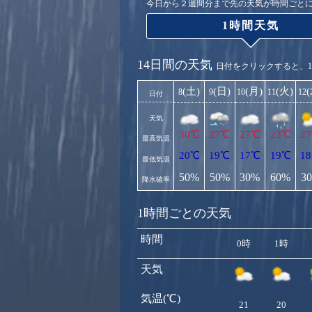
今日から２週間分まで先の天気が時間ごと
1時間天気
14日間の天気
日付をクリックすると、
(土)
(日)
(月)
(火)
8
9
10
11
12
日付
天気
30℃
27℃
27℃
23℃
2
最高気温
20℃
19℃
17℃
19℃
1
最低気温
50%
50%
30%
60%
3
降水確率
1時間ごとの天気
時間
0時
1時
天気
気温(℃)
21
20