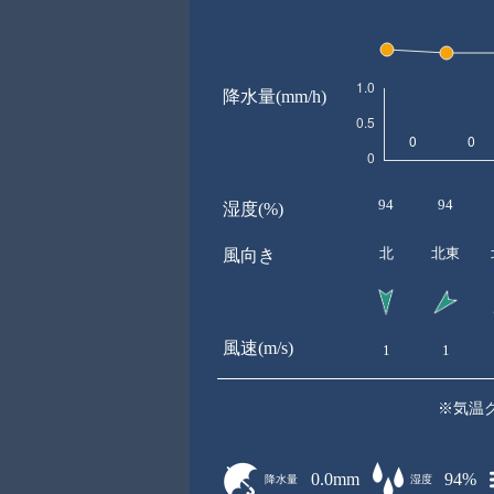
降水量(mm/h)
94
94
湿度(%)
北
北東
風向き
風速(m/s)
1
1
※気温
0.0mm
94%
降水量
湿度