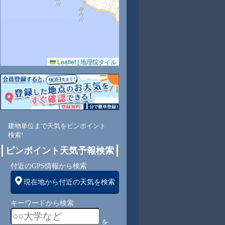
Leaflet
|
地理院タイル
3
69
79
77
70
66
64
65
66
西
西
西
西
西
西
西
西
西
建物単位まで天気をピンポイント
検索!
ピンポイント天気予報検索
2
2
2
2
3
2
2
2
付近のGPS情報から検索
現在地から付近の天気を検索
キーワードから検索
を