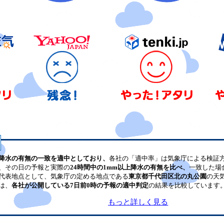
降水の有無の一致を適中としており、
各社の「適中率」は気象庁による検証
、その日の予報と実際の
24時間中の1mm以上降水の有無を比べ、
一致した場
代表地点として、気象庁の定める地点である
東京都千代田区北の丸公園
の天
は、
各社が公開している7日前0時の予報の適中判定
の結果を比較しています
もっと詳しく見る