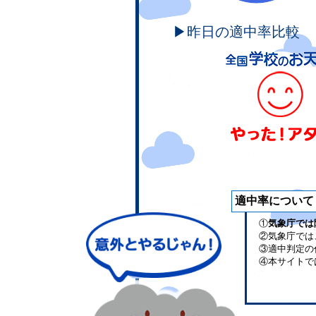
▶昨日の適中率比較
適中率について
①
気象庁では
②気象庁では
③適中判定の
④本サイトで