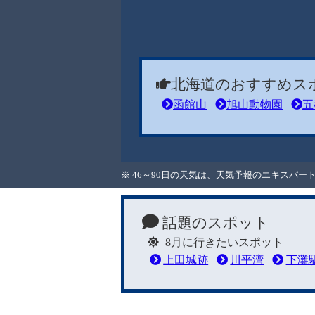
北海道のおすすめス
函館山
旭山動物園
五
※ 46～90日の天気は、天気予報のエキスパ
話題のスポット
8月に行きたいスポット
上田城跡
川平湾
下灘