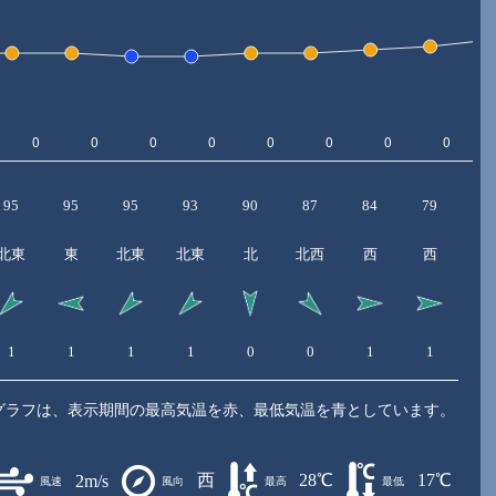
95
95
95
93
90
87
84
79
7
北東
東
北東
北東
北
北西
西
西
1
1
1
1
0
0
1
1
1
グラフは、表示期間の最高気温を赤、最低気温を青としています。
西
28℃
17℃
2m/s
風速
風向
最高
最低