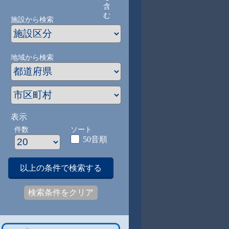
含
む
施設から検索
地域から検索
表示
件数
ソート
50音順
以上の条件で検索する
検索条件をクリア