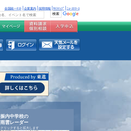
全国統一ﾃｽﾄ
企業案内
採用情報
ｻｲﾄﾏｯﾌﾟ
ﾆｭｰｽﾘﾘｰｽ
振内中学校の
雨雲レーダー
クリックすると拡大します