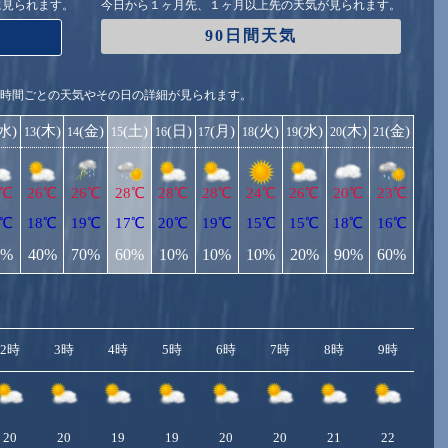
に見られます。
今日から１ヶ月先、１ヶ月以上先の天気が見られます。
90日間天気
1時間ごとの天気やその日の詳細が見られます。
(水)
(木)
(金)
(土)
(日)
(月)
(火)
(水)
(木)
(金)
13
14
15
16
17
18
19
20
21
7℃
26℃
26℃
28℃
28℃
28℃
24℃
26℃
20℃
23℃
8℃
18℃
19℃
17℃
20℃
19℃
15℃
15℃
18℃
16℃
0%
40%
70%
60%
10%
10%
10%
20%
90%
60%
2時
3時
4時
5時
6時
7時
8時
9時
10
20
20
19
19
20
20
21
22
2