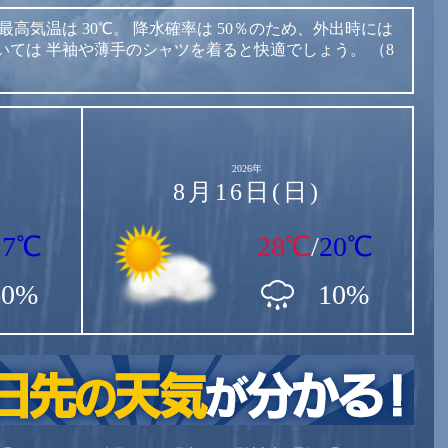
最高気温は
30℃。
降水確率は
50％のため、外出時には
いては
半袖や薄手のシャツを着ると快適でしょう。
（8
2026年
8月16日(日)
17℃
28℃
/
20℃
60%
10%