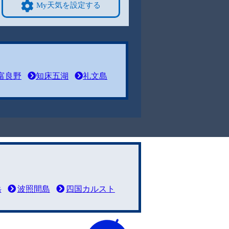
My天気を設定する
富良野
知床五湖
礼文島
岳
波照間島
四国カルスト