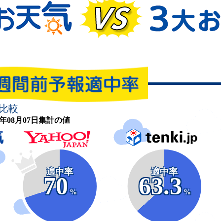
比較
26年08月07日集計の値
適中率
適中率
70
63.3
%
%