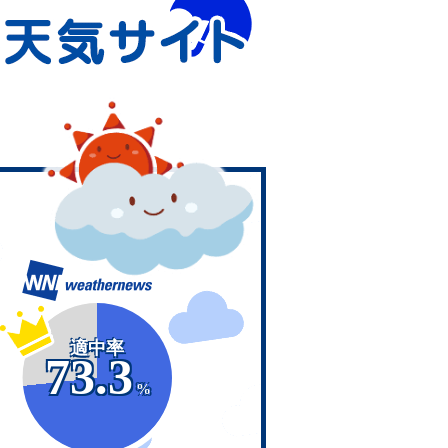
適中率
73.3
%