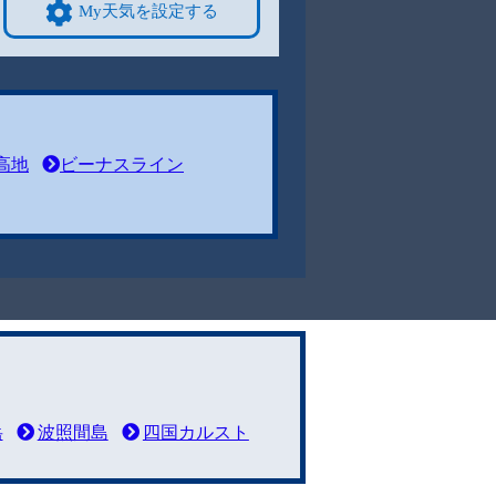
My天気を設定する
高地
ビーナスライン
岳
波照間島
四国カルスト