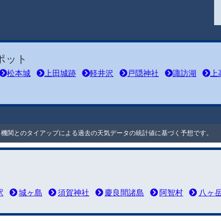
ポット
松本城
上田城跡
軽井沢
戸隠神社
諏訪湖
上
ート機関とのタイアップによる過去の天気データの統計値に基づく予想です。
駅
城ヶ島
須賀神社
慶良間諸島
阿智村
八ヶ