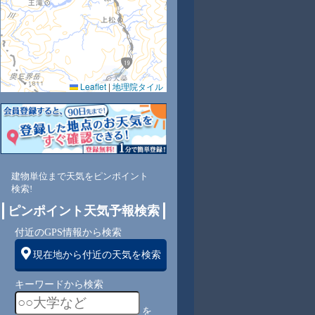
Leaflet
|
地理院タイル
9
64
60
65
70
74
80
85
91
西
北西
北西
北西
北西
北西
北西
北西
北西
建物単位まで天気をピンポイント
検索!
2
2
3
3
3
3
2
1
ピンポイント天気予報検索
付近のGPS情報から検索
現在地から付近の天気を検索
キーワードから検索
を