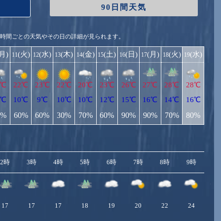
90日間天気
1時間ごとの天気やその日の詳細が見られます。
(月)
(火)
(水)
(木)
(金)
(土)
(日)
(月)
(火)
(水)
11
12
13
14
15
16
17
18
19
9℃
22℃
23℃
22℃
20℃
23℃
26℃
27℃
28℃
28℃
1℃
10℃
9℃
10℃
10℃
12℃
15℃
16℃
14℃
16℃
0%
60%
60%
30%
70%
60%
90%
90%
70%
80%
2時
3時
4時
5時
6時
7時
8時
9時
10
17
17
17
18
19
20
22
24
2