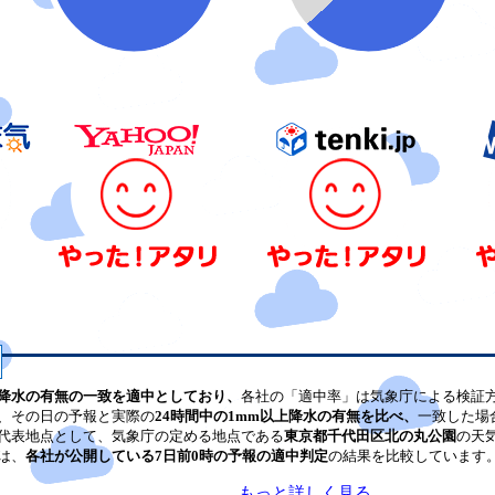
降水の有無の一致を適中としており、
各社の「適中率」は気象庁による検証
、その日の予報と実際の
24時間中の1mm以上降水の有無を比べ、
一致した場
代表地点として、気象庁の定める地点である
東京都千代田区北の丸公園
の天
は、
各社が公開している7日前0時の予報の適中判定
の結果を比較しています
もっと詳しく見る