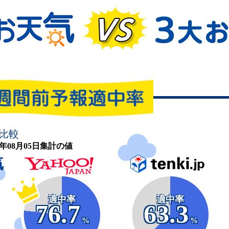
比較
26年08月05日集計の値
適中率
適中率
76.7
63.3
%
%