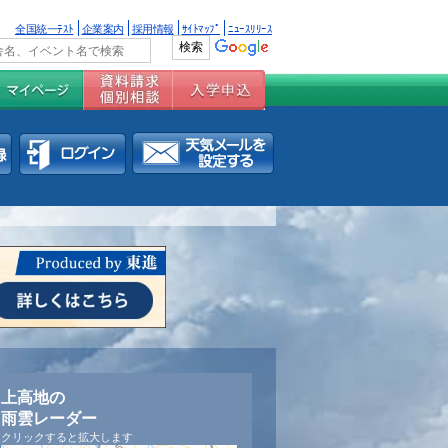
全国統一ﾃｽﾄ
企業案内
採用情報
ｻｲﾄﾏｯﾌﾟ
ﾆｭｰｽﾘﾘｰｽ
上高地の
雨雲レーダー
クリックすると拡大します