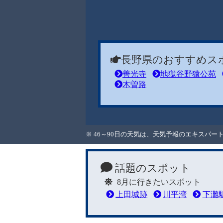
長野県のおすすめス
善光寺
地獄谷野猿公苑
木曽路
※ 46～90日の天気は、天気予報のエキスパ
話題のスポット
8月に行きたいスポット
上田城跡
川平湾
下灘