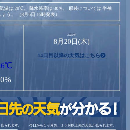
気温は
28℃。
降水確率は
30％。
服装については
半袖
しょう。
（8月6日 15時発表）
2026年
8月20日(木)
14日目以降の天気はこちら
16℃
80%
に見られます。
今日から１ヶ月先、１ヶ月以上先の天気が見られます。