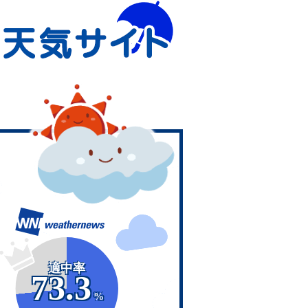
適中率
73.3
%