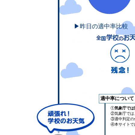
▶昨日の適中率比較
適中率について
①
気象庁では
②気象庁では
③適中判定の
④本サイトで