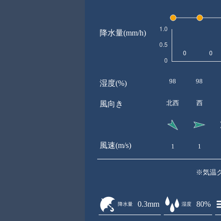
降水量(mm/h)
98
98
湿度(%)
北西
西
風向き
風速(m/s)
1
1
※気温
0.3mm
80%
降水量
湿度