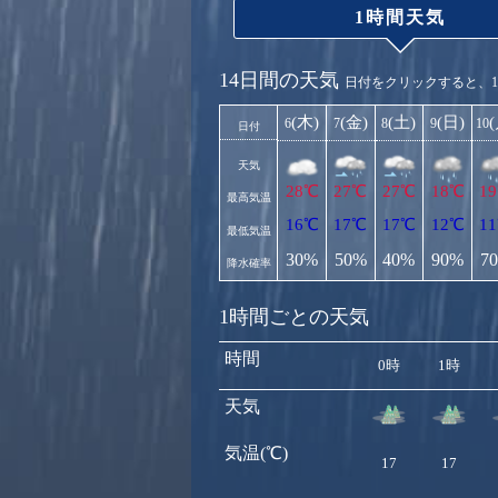
1時間天気
14日間の天気
日付をクリックすると、
(木)
(金)
(土)
(日)
6
7
8
9
10
日付
天気
28℃
27℃
27℃
18℃
1
最高気温
16℃
17℃
17℃
12℃
1
最低気温
30%
50%
40%
90%
7
降水確率
1時間ごとの天気
時間
0時
1時
天気
気温(℃)
17
17