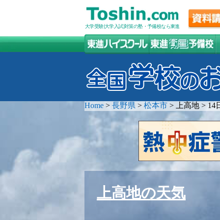
大学受験(大学入試)対策の塾・予備校なら東進
Home
>
長野県
>
松本市
>
上高地
>
1
上高地の天気