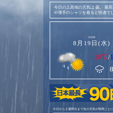
今日の上高地の天気は
曇。
最高
や薄手のシャツを着ると快適で
2026年
8月19日(水)
28℃
/
今日から２週間分まで先の天気が時間ごと