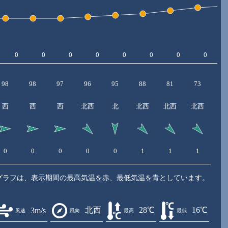
98
98
97
96
95
88
81
73
6
西
西
西
北西
北
北西
北西
北西
北
0
0
0
0
0
1
1
1
1
グラフは、表示期間の最高気温を赤、最低気温を青としています。
北西
28℃
16℃
3m/s
風速
風向
最高
最低