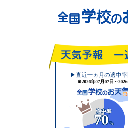
頑張れ！学校のお天気
▶直近一ヵ月の適中率
※2026年07月07日～20
適中率
70
%