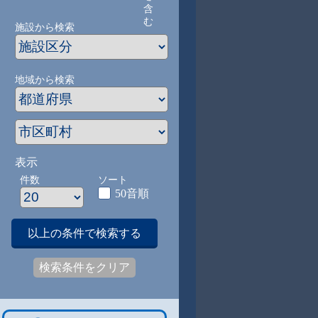
含
む
施設から検索
地域から検索
表示
件数
ソート
50音順
以上の条件で検索する
検索条件をクリア