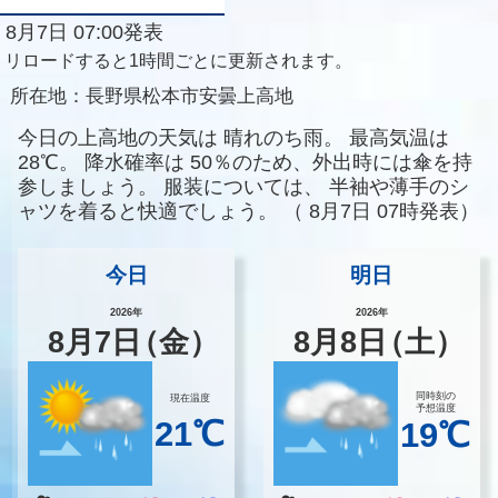
8月7日 07:00発表
リロードすると1時間ごとに更新されます。
所在地：
長野県松本市安曇上高地
今日の上高地の天気は
晴れのち雨。
最高気温は
28℃。
降水確率は
50％のため、外出時には傘を持
参しましょう。
服装については、
半袖や薄手のシ
ャツを着ると快適でしょう。
（
8月7日 07時発表）
今日
明日
2026年
2026年
8
月
7
日
（金）
8
月
8
日
（土）
同時刻の
現在温度
予想温度
21℃
19℃