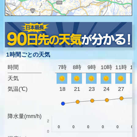
1時間ごとの天気
時間
7時
8時
9時
10時
11時
1
天気
気温(℃)
18
21
23
24
27
2
降水量(mm/h)