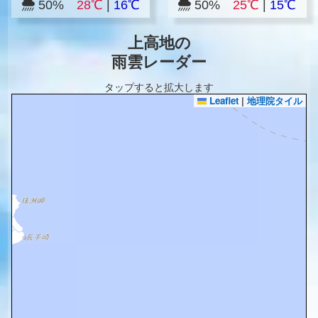
50%
28℃
|
16℃
50%
25℃
|
15℃
上高地の
雨雲レーダー
タップすると拡大します
Leaflet
|
地理院タイル