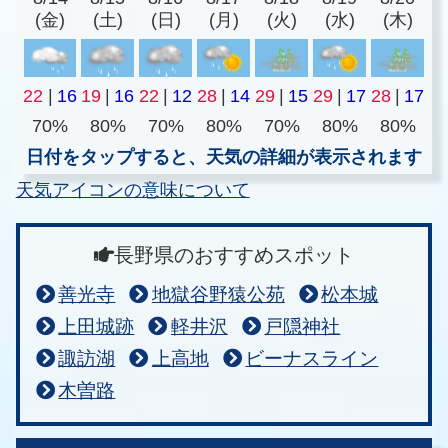
(金)
(土)
(日)
(月)
(火)
(水)
(木)
22
|
16
19
|
16
22
|
12
28
|
14
29
|
15
29
|
17
28
|
17
70%
80%
70%
80%
70%
80%
80%
日付をタップすると、天気の詳細が表示されます
天気アイコンの意味について
長野県のおすすめスポット
善光寺
地獄谷野猿公苑
松本城
上田城跡
軽井沢
戸隠神社
諏訪湖
上高地
ビーナスライン
木曽路