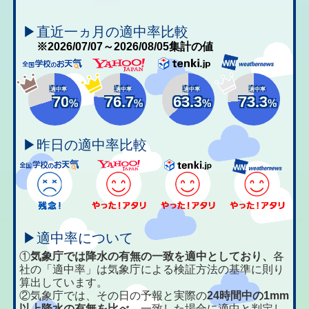
▶直近一ヵ月の適中率比較
※2026/07/07～2026/08/05集計の値
適中率
適中率
適中率
適中率
70
76.7
63.3
73.3
%
%
%
%
▶昨日の適中率比較
▶適中率について
①
気象庁では降水の有無の一致を適中としており、
各
社の「適中率」は気象庁による検証方法の基準に則り
算出しています。
②気象庁では、その日の予報と実際の
24時間中の1mm
以上降水の有無を比べ、
一致した場合に適中と判定し