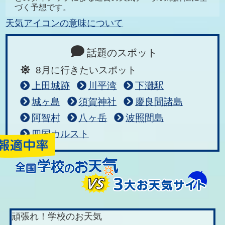
づく予想です。
天気アイコンの意味について
話題のスポット
8月に行きたいスポット
上田城跡
川平湾
下灘駅
城ヶ島
須賀神社
慶良間諸島
阿智村
八ヶ岳
波照間島
四国カルスト
頑張れ！学校のお天気