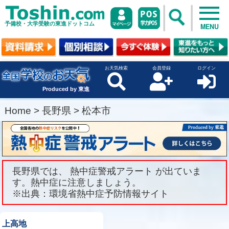
予備校・大学受験の東進ドットコム
MENU
お天気検索
会員登録
ログイン
Produced by 東進
Home
>
長野県
>
松本市
長野県では、 熱中症警戒アラート が出ていま
す。熱中症に注意しましょう。
※出典：環境省熱中症予防情報サイト
上高地