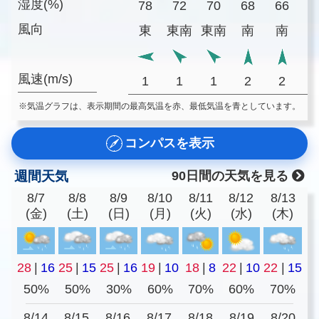
湿度(%)
78
72
70
68
66
6
風向
東
東南
東南
南
南
風速(m/s)
1
1
1
2
2
※気温グラフは、表示期間の最高気温を赤、最低気温を青としています。
コンパスを表示
週間天気
90日間の天気を見る
8/7
8/8
8/9
8/10
8/11
8/12
8/13
(金)
(土)
(日)
(月)
(火)
(水)
(木)
28
|
16
25
|
15
25
|
16
19
|
10
18
|
8
22
|
10
22
|
15
50%
50%
30%
60%
70%
60%
70%
8/14
8/15
8/16
8/17
8/18
8/19
8/20