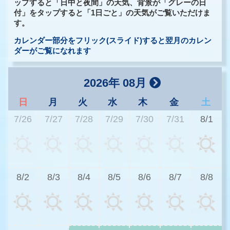
ップすると「日中と夜間」の天気、背景が「グレーの日
付」をタップすると「1日ごと」の天気がご覧いただけま
す。
カレンダー部分をフリック(スライド)すると翌月のカレン
ダーがご覧になれます
2026年 08月
日
月
火
水
木
金
土
7/26
7/27
7/28
7/29
7/30
7/31
8/1
1
8/2
8/3
8/4
8/5
8/6
8/7
8/8
1