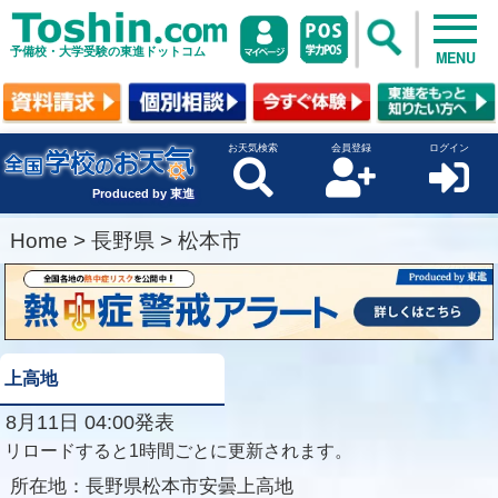
予備校・大学受験の東進ドットコム
MENU
お天気検索
会員登録
ログイン
Produced by 東進
Home
>
長野県
>
松本市
上高地
8月11日 04:00発表
リロードすると1時間ごとに更新されます。
所在地：
長野県松本市安曇上高地