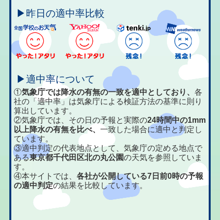
▶昨日の適中率比較
▶適中率について
①
気象庁では降水の有無の一致を適中としており、
各
社の「適中率」は気象庁による検証方法の基準に則り
算出しています。
②気象庁では、その日の予報と実際の
24時間中の1mm
以上降水の有無を比べ、
一致した場合に適中と判定し
ています。
③適中判定の代表地点として、気象庁の定める地点で
ある
東京都千代田区北の丸公園
の天気を参照していま
す。
④本サイトでは、
各社が公開している7日前0時の予報
の適中判定
の結果を比較しています。