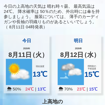
今日の上高地の天気は
晴れ時々曇。
最高気温は
24℃。
降水確率は
50％のため、外出時には傘を持
参しましょう。
服装については、
薄手のカーディ
ガンや長袖の羽織りものがあるといいでしょう。
（
8月11日 04時発表）
今日
明日
2026年
2026年
8
月
11
日
（火）
8
月
12
日
（水）
同時刻の
現在温度
予想温度
13℃
15℃
50%
24℃
|
13℃
70%
23℃
|
15℃
上高地の