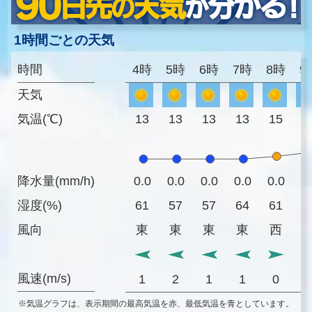
1時間ごとの天気
時間
4時
5時
6時
7時
8時
9
天気
気温(℃)
13
13
13
13
15
1
降水量(mm/h)
0.0
0.0
0.0
0.0
0.0
0
湿度(%)
61
57
57
64
61
5
風向
東
東
東
東
西
風速(m/s)
1
2
1
1
0
※気温グラフは、表示期間の最高気温を赤、最低気温を青としています。