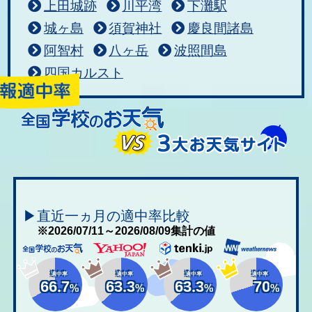
上田城跡
川平湾
下灘駅
城ヶ島
須賀神社
慶良間諸島
阿智村
八ヶ岳
波照間島
四国カルスト
▶直近一ヵ月の適中率比較
※2026/07/11～2026/08/09集計の値
適中率
適中率
適中率
適中率
66.7
63.3
63.3
70
%
%
%
%