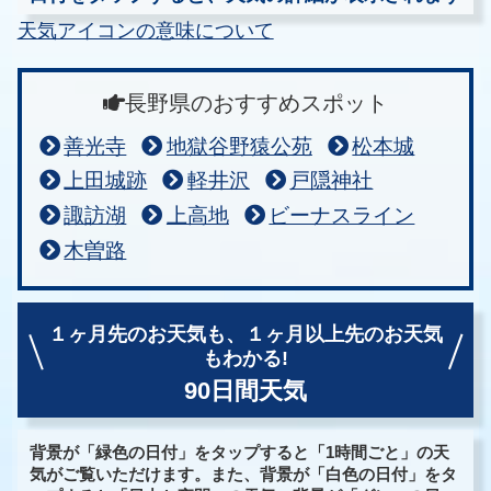
天気アイコンの意味について
長野県のおすすめスポット
善光寺
地獄谷野猿公苑
松本城
上田城跡
軽井沢
戸隠神社
諏訪湖
上高地
ビーナスライン
木曽路
１ヶ月先のお天気も、
１ヶ月以上先のお天気
もわかる!
90日間天気
背景が「緑色の日付」をタップすると「1時間ごと」の天
気がご覧いただけます。また、背景が「白色の日付」をタ