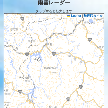
雨雲レーダー
タップすると拡大します
Leaflet
|
地理院タイル