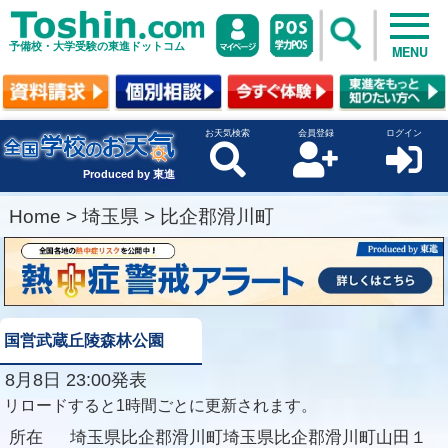
予備校・大学受験の東進ドットコム
MENU
お天気検索
会員登録
ログイン
Produced by 東進
Home
>
埼玉県
>
比企郡滑川町
国営武蔵丘陵森林公園
8月8日 23:00発表
リロードすると1時間ごとに更新されます。
所在
埼玉県比企郡滑川町埼玉県比企郡滑川町山田１