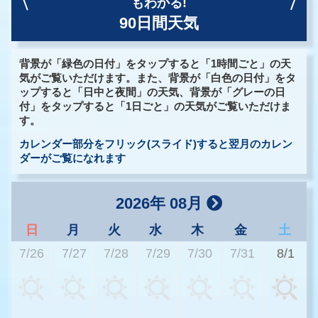
もわかる!
90日間天気
背景が「緑色の日付」をタップすると「1時間ごと」の天
気がご覧いただけます。また、背景が「白色の日付」をタ
ップすると「日中と夜間」の天気、背景が「グレーの日
付」をタップすると「1日ごと」の天気がご覧いただけま
す。
カレンダー部分をフリック(スライド)すると翌月のカレン
ダーがご覧になれます
2026年 08月
日
月
火
水
木
金
土
7/26
7/27
7/28
7/29
7/30
7/31
8/1
3