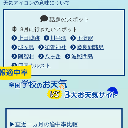
天気アイコンの意味について
話題のスポット
8月に行きたいスポット
上田城跡
川平湾
下灘駅
城ヶ島
須賀神社
慶良間諸島
阿智村
八ヶ岳
波照間島
四国カルスト
▶直近一ヵ月の適中率比較