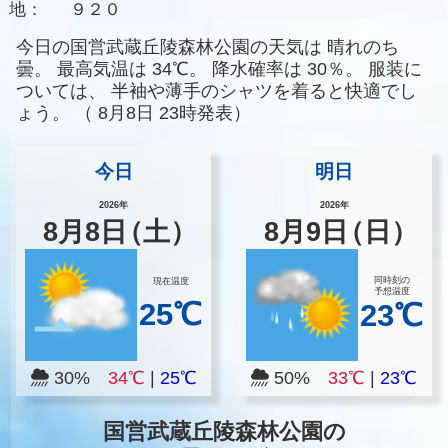
地：
９２０
今日の国営武蔵丘陵森林公園の天気は
晴れのち
曇。
最高気温は
34℃。
降水確率は
30％。
服装に
ついては、
半袖や薄手のシャツを着ると快適でし
ょう。
（
8月8日 23時発表）
今日
明日
2026年
2026年
8
月
8
日
（土）
8
月
9
日
（日）
同時刻の
現在温度
予想温度
25℃
23℃
30%
34℃
|
25℃
50%
33℃
|
23℃
国営武蔵丘陵森林公園の