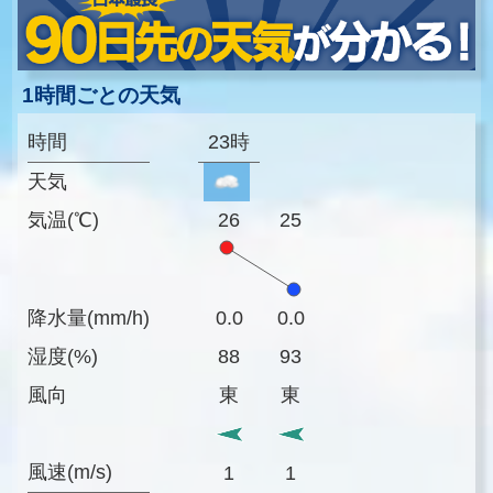
1時間ごとの天気
時間
23時
天気
気温(℃)
26
25
降水量(mm/h)
0.0
0.0
湿度(%)
88
93
風向
東
東
風速(m/s)
1
1