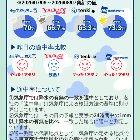
※2026/07/09～2026/08/07集計の値
適中率
適中率
適中率
適中率
70
66.7
63.3
73.3
%
%
%
%
▶昨日の適中率比較
▶適中率について
①
気象庁では降水の有無の一致を適中としており、
各
社の「適中率」は気象庁による検証方法の基準に則り
算出しています。
②気象庁では、その日の予報と実際の
24時間中の1mm
以上降水の有無を比べ、
一致した場合に適中と判定し
ています。
③適中判定の代表地点として、気象庁の定める地点で
ある
東京都千代田区北の丸公園
の天気を参照していま