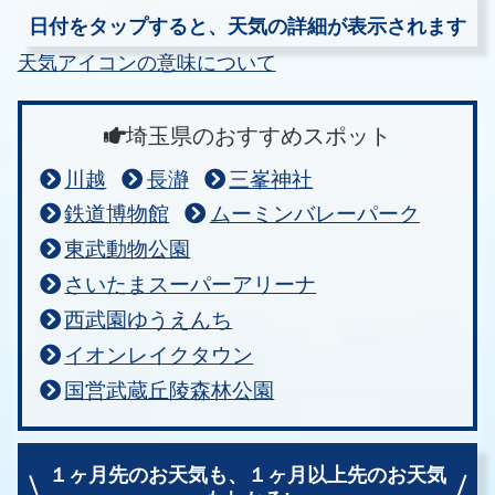
日付をタップすると、天気の詳細が表示されます
天気アイコンの意味について
埼玉県のおすすめスポット
川越
長瀞
三峯神社
鉄道博物館
ムーミンバレーパーク
東武動物公園
さいたまスーパーアリーナ
西武園ゆうえんち
イオンレイクタウン
国営武蔵丘陵森林公園
１ヶ月先のお天気も、
１ヶ月以上先のお天気