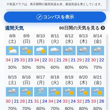
※気温グラフは、表示期間の最高気温を赤、最低気温を青としています。
コンパスを表示
週間天気
90日間の天気を見る
8/8
8/9
8/10
8/11
8/12
8/13
8/14
(土)
(日)
(月)
(火)
(水)
(木)
(金)
34
|
25
33
|
23
34
|
22
31
|
21
28
|
21
29
|
22
30
|
22
30%
50%
50%
60%
80%
60%
70%
8/15
8/16
8/17
8/18
8/19
8/20
8/21
(土)
(日)
(月)
(火)
(水)
(木)
(金)
30
|
21
28
|
21
31
|
24
34
|
24
33
|
24
32
|
25
33
|
26
70%
70%
80%
70%
80%
80%
60%