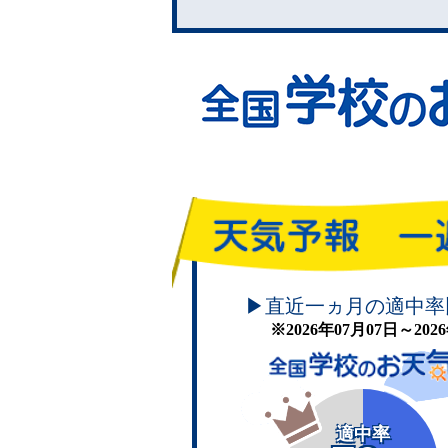
頑張れ！学校のお天気
▶直近一ヵ月の適中率
※2026年07月07日～20
適中率