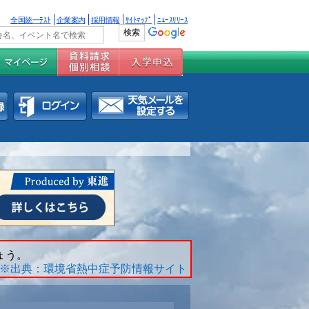
全国統一ﾃｽﾄ
企業案内
採用情報
ｻｲﾄﾏｯﾌﾟ
ﾆｭｰｽﾘﾘｰｽ
ょう。
※出典：環境省熱中症予防情報サイト