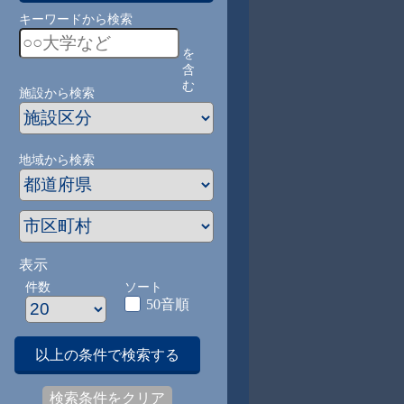
キーワードから検索
を
含
む
施設から検索
地域から検索
表示
件数
ソート
50音順
以上の条件で検索する
検索条件をクリア