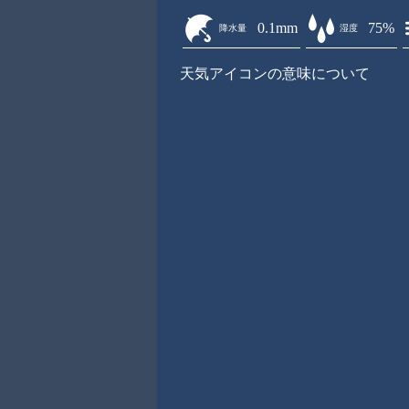
0.1mm
75%
降水量
湿度
天気アイコンの意味について