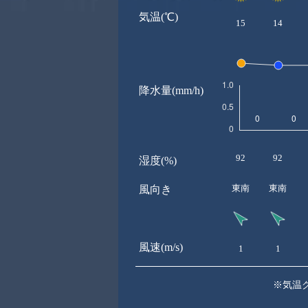
気温(℃)
15
14
降水量(mm/h)
92
92
湿度(%)
東南
東南
風向き
風速(m/s)
1
1
※気温