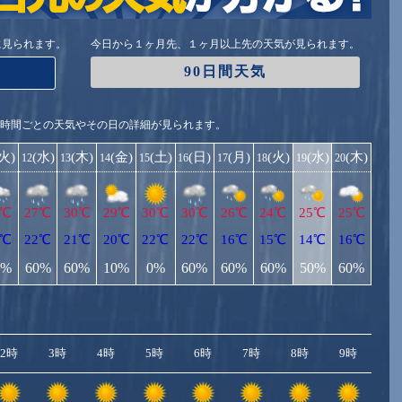
に見られます。
今日から１ヶ月先、１ヶ月以上先の天気が見られます。
90日間天気
1時間ごとの天気やその日の詳細が見られます。
(火)
(水)
(木)
(金)
(土)
(日)
(月)
(火)
(水)
(木)
12
13
14
15
16
17
18
19
20
6℃
27℃
30℃
29℃
30℃
30℃
26℃
24℃
25℃
25℃
9℃
22℃
21℃
20℃
22℃
22℃
16℃
15℃
14℃
16℃
0%
60%
60%
10%
0%
60%
60%
60%
50%
60%
2時
3時
4時
5時
6時
7時
8時
9時
10