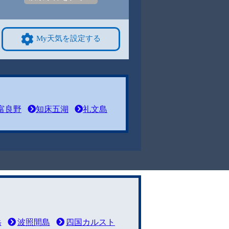
My天気を設定する
富良野
知床五湖
礼文島
岳
波照間島
四国カルスト