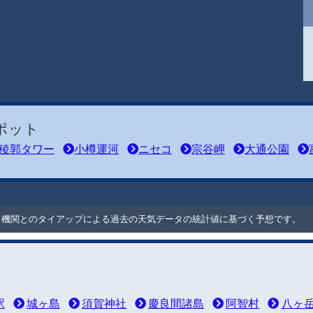
ポット
稜郭タワー
小樽運河
ニセコ
宗谷岬
大通公園
ート機関とのタイアップによる過去の天気データの統計値に基づく予想です。
駅
城ヶ島
須賀神社
慶良間諸島
阿智村
八ヶ