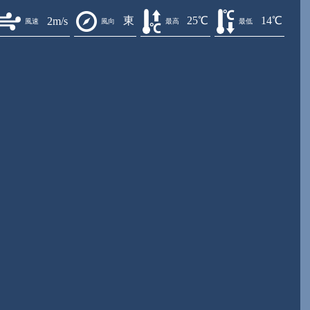
東
25℃
14℃
2m/s
風速
風向
最高
最低