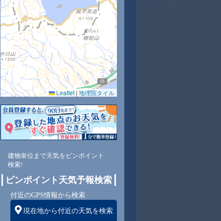
4
24
25
24
23
22
22
21
21
Leaflet
|
地理院タイル
6
64
63
69
75
81
84
86
88
東
北東
北東
北東
北東
北東
北東
東
東
建物単位まで天気をピンポイント
検索!
2
2
1
1
0
1
1
1
ピンポイント天気予報検索
付近のGPS情報から検索
現在地から付近の天気を検索