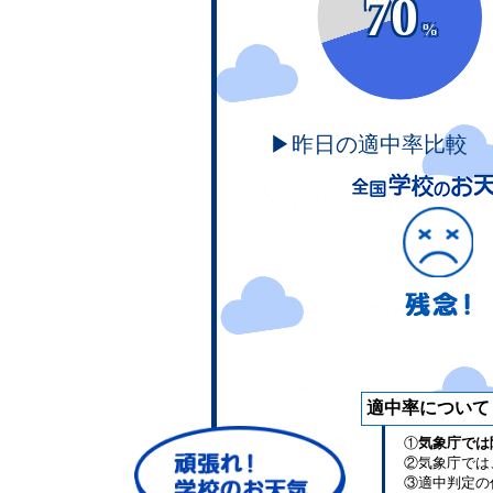
70
%
▶昨日の適中率比較
適中率について
①
気象庁では
②気象庁では
③適中判定の