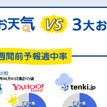
比較
26年08月05日集計の値
適中率
適中率