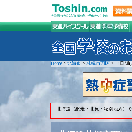
大学受験(大学入試)対策の塾・予備校なら東進
Home
>
北海道
>
札幌市西区
>
14日間
北海道（網走・北見・紋別地方）で