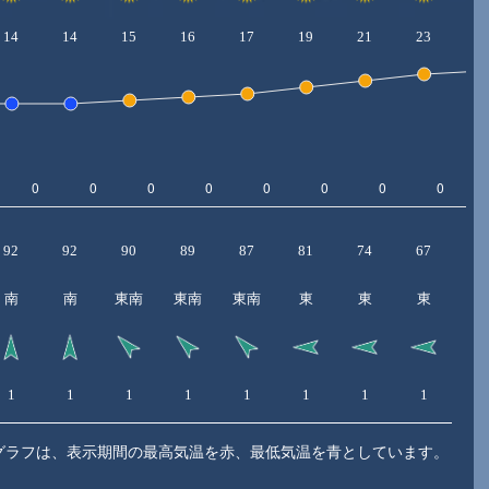
14
14
15
16
17
19
21
23
2
92
92
90
89
87
81
74
67
6
南
南
東南
東南
東南
東
東
東
1
1
1
1
1
1
1
1
2
グラフは、表示期間の最高気温を赤、最低気温を青としています。