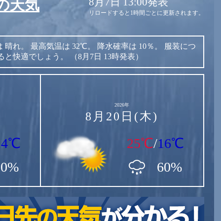
8月7日 13:00発表
の天気
リロードすると1時間ごとに更新されます。
は
晴れ。
最高気温は
32℃。
降水確率は
10％。
服装につ
ると快適でしょう。
（8月7日 13時発表）
2026年
8月20日(木)
14℃
25℃
/
16℃
50%
60%