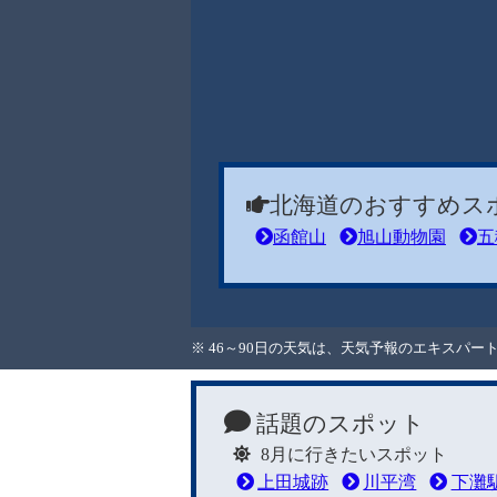
北海道のおすすめス
函館山
旭山動物園
五
※ 46～90日の天気は、天気予報のエキスパ
話題のスポット
8月に行きたいスポット
上田城跡
川平湾
下灘