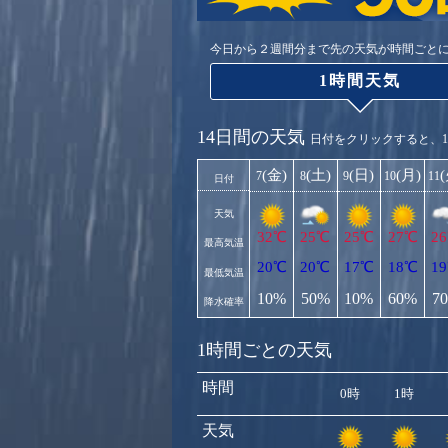
今日から２週間分まで先の天気が時間ごと
1時間天気
14日間の天気
日付をクリックすると、
(金)
(土)
(日)
(月)
7
8
9
10
11
日付
天気
32℃
25℃
25℃
27℃
2
最高気温
20℃
20℃
17℃
18℃
1
最低気温
10%
50%
10%
60%
7
降水確率
1時間ごとの天気
時間
0時
1時
天気