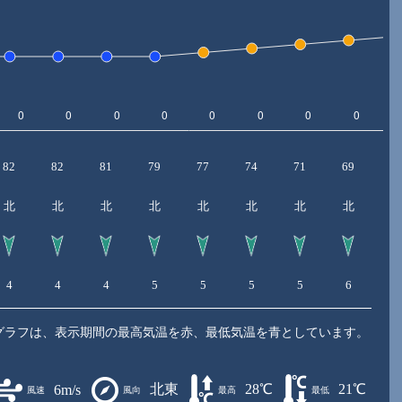
82
82
81
79
77
74
71
69
6
北
北
北
北
北
北
北
北
4
4
4
5
5
5
5
6
6
グラフは、表示期間の最高気温を赤、最低気温を青としています。
北東
28℃
21℃
6m/s
風速
風向
最高
最低