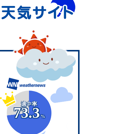
適中率
73.3
%