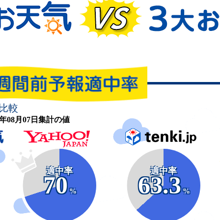
比較
26年08月07日集計の値
適中率
適中率
70
63.3
%
%