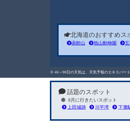
北海道のおすすめス
函館山
旭山動物園
五
※ 46～90日の天気は、天気予報のエキスパ
話題のスポット
8月に行きたいスポット
上田城跡
川平湾
下灘