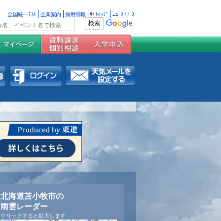
全国統一ﾃｽﾄ
企業案内
採用情報
ｻｲﾄﾏｯﾌﾟ
ﾆｭｰｽﾘﾘｰｽ
北海道苫小牧市の
雨雲レーダー
クリックすると拡大します