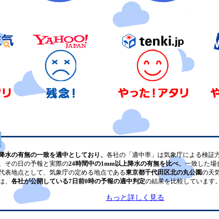
降水の有無の一致を適中としており、
各社の「適中率」は気象庁による検証
、その日の予報と実際の
24時間中の1mm以上降水の有無を比べ、
一致した場
代表地点として、気象庁の定める地点である
東京都千代田区北の丸公園
の天
は、
各社が公開している7日前0時の予報の適中判定
の結果を比較しています
もっと詳しく見る