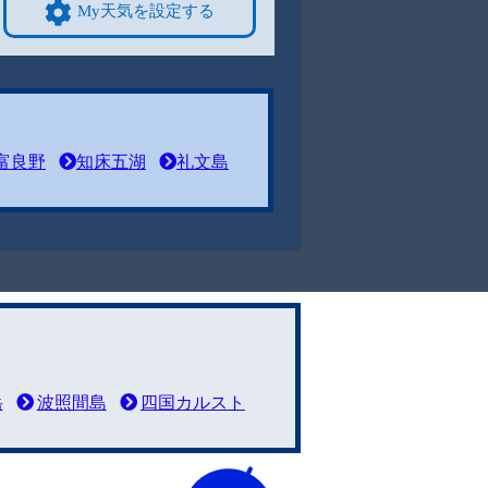
My天気を設定する
富良野
知床五湖
礼文島
岳
波照間島
四国カルスト