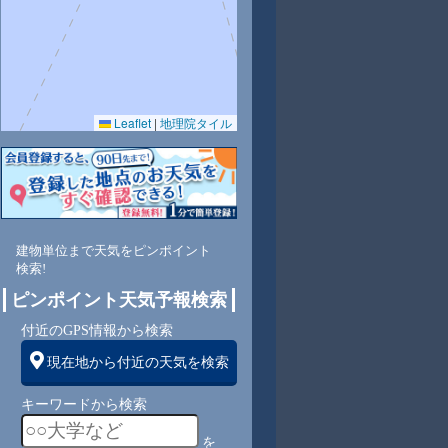
Leaflet
|
地理院タイル
8
66
81
87
68
72
73
77
79
北
北東
北東
北東
北東
北東
北東
北東
北東
建物単位まで天気をピンポイント
検索!
ピンポイント天気予報検索
6
6
6
7
7
6
5
4
付近のGPS情報から検索
現在地から付近の天気を検索
キーワードから検索
を