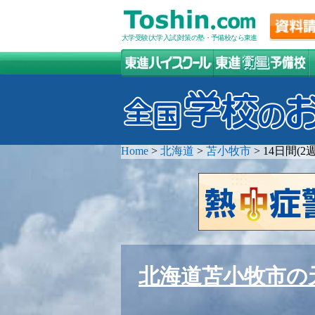
大学受験(大学入試)対策の塾・予備校なら東進
Home
>
北海道
>
苫小牧市
>
14日間(
北海道苫小牧市の