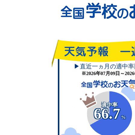
▶直近一ヵ月の適中率
※2026年07月09日～20
適中率
66.7
%