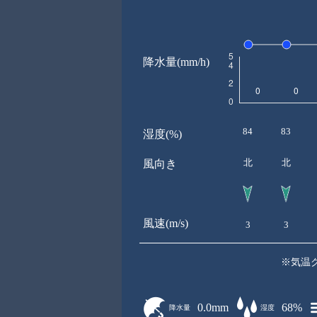
降水量(mm/h)
84
83
湿度(%)
北
北
風向き
風速(m/s)
3
3
※気温
0.0mm
68%
降水量
湿度