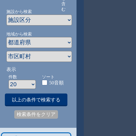
含
む
施設から検索
地域から検索
表示
件数
ソート
50音順
以上の条件で検索する
検索条件をクリア