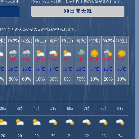
に見られます。
今日から１ヶ月先、１ヶ月以上先の天気が見られます。
90日間天気
1時間ごとの天気やその日の詳細が見られます。
(水)
(木)
(金)
(土)
(日)
(月)
(火)
(水)
(木)
(金)
13
14
15
16
17
18
19
20
21
8℃
24℃
26℃
27℃
26℃
27℃
24℃
26℃
20℃
20℃
1℃
20℃
16℃
18℃
17℃
19℃
20℃
17℃
15℃
15℃
0%
80%
60%
10%
30%
0%
70%
10%
20%
10%
2時
3時
4時
5時
6時
7時
8時
9時
10
20
20
20
20
21
22
23
24
2