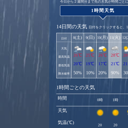
今日から２週間分まで先の天気が時間ごと
1時間天気
14日間の天気
日付をクリックすると、
(土)
(日)
(月)
(火)
8
9
10
11
12
日付
天気
26℃
25℃
26℃
28℃
2
最高気温
20℃
19℃
17℃
21℃
2
最低気温
50%
10%
20%
90%
3
降水確率
1時間ごとの天気
時間
0時
1時
天気
気温(℃)
20
20