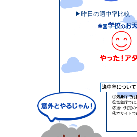
▶昨日の適中率比較
適中率について
①
気象庁では
②気象庁では
③適中判定の
④本サイトで