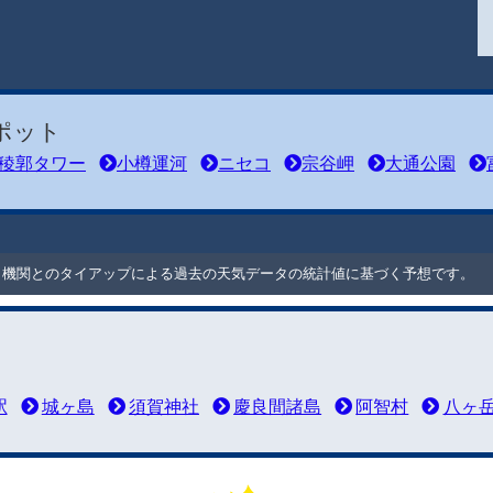
ポット
稜郭タワー
小樽運河
ニセコ
宗谷岬
大通公園
ート機関とのタイアップによる過去の天気データの統計値に基づく予想です。
駅
城ヶ島
須賀神社
慶良間諸島
阿智村
八ヶ