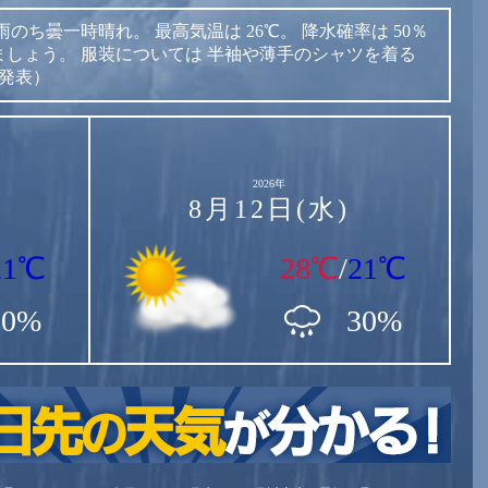
雨のち曇一時晴れ。
最高気温は
26℃。
降水確率は
50％
ましょう。
服装については
半袖や薄手のシャツを着る
時発表）
2026年
8月12日(水)
21℃
28℃
/
21℃
90%
30%