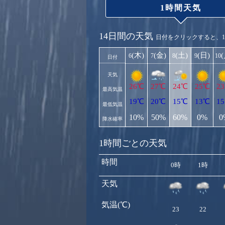
1時間天気
14日間の天気
日付をクリックすると、
(木)
(金)
(土)
(日)
6
7
8
9
10
日付
天気
26℃
27℃
24℃
25℃
2
最高気温
19℃
20℃
15℃
13℃
1
最低気温
10%
50%
60%
0%
0
降水確率
1時間ごとの天気
時間
0時
1時
天気
気温(℃)
23
22