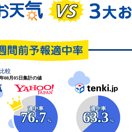
比較
26年08月05日集計の値
適中率
適中率
76.7
63.3
%
%