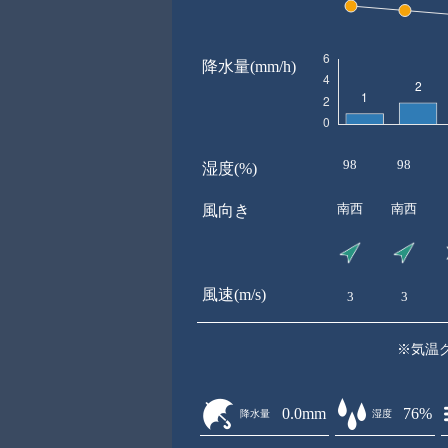
降水量(mm/h)
98
98
湿度(%)
南西
南西
風向き
風速(m/s)
3
3
※気温
0.0mm
76%
降水量
湿度