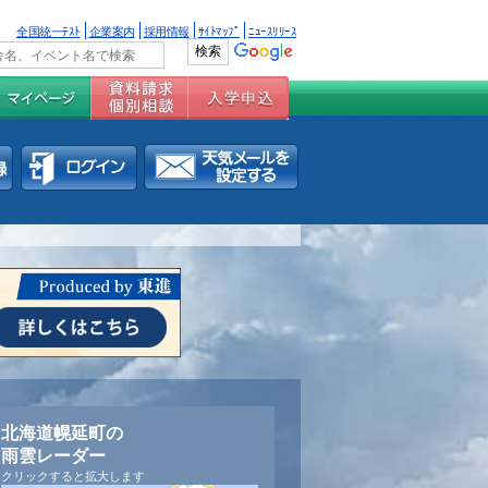
全国統一ﾃｽﾄ
企業案内
採用情報
ｻｲﾄﾏｯﾌﾟ
ﾆｭｰｽﾘﾘｰｽ
北海道幌延町の
雨雲レーダー
クリックすると拡大します