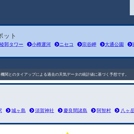
ポット
稜郭タワー
小樽運河
ニセコ
宗谷岬
大通公園
ート機関とのタイアップによる過去の天気データの統計値に基づく予想です。
駅
城ヶ島
須賀神社
慶良間諸島
阿智村
八ヶ