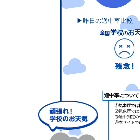
▶昨日の適中率比較
適中率について
①
気象庁では
②気象庁では
③適中判定の
④本サイトで