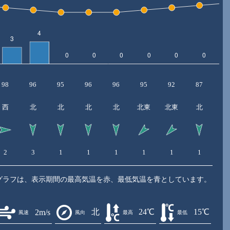
98
96
95
96
96
95
92
87
8
西
北
北
北
北
北東
北東
北
2
3
1
1
1
1
1
1
1
グラフは、表示期間の最高気温を赤、最低気温を青としています。
北
24℃
15℃
2m/s
風速
風向
最高
最低