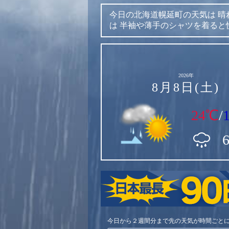
今日の北海道幌延町の天気は
晴
は
半袖や薄手のシャツを着ると
2026年
8月8日(土)
24℃
/
今日から２週間分まで先の天気が時間ごと