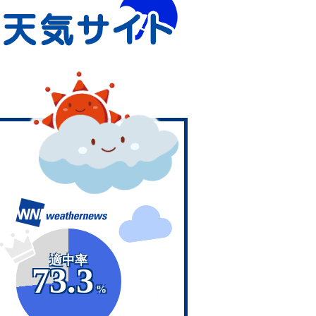
適中率
73.3
%