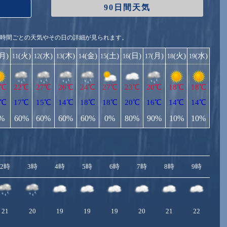
90日間天気
1時間ごとの天気やその日の詳細が見られます。
(月)
(火)
(水)
(木)
(金)
(土)
(日)
(月)
(火)
(水)
11
12
13
14
15
16
17
18
19
3℃
22℃
27℃
26℃
24℃
27℃
23℃
20℃
18℃
18℃
5℃
17℃
15℃
14℃
18℃
18℃
20℃
16℃
14℃
14℃
%
60%
60%
60%
60%
0%
80%
90%
10%
10%
2時
3時
4時
5時
6時
7時
8時
9時
10
21
20
19
19
19
20
21
22
2