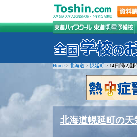
大学受験(大学入試)対策の塾・予備校なら東進
Home
>
北海道
>
幌延町
>
14日間(2
北海道幌延町の天