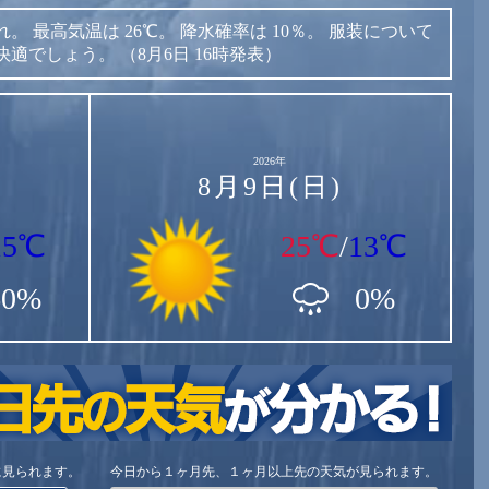
れ。
最高気温は
26℃。
降水確率は
10％。
服装について
快適でしょう。
（8月6日 16時発表）
2026年
8月9日(日)
15℃
25℃
/
13℃
60%
0%
に見られます。
今日から１ヶ月先、１ヶ月以上先の天気が見られます。