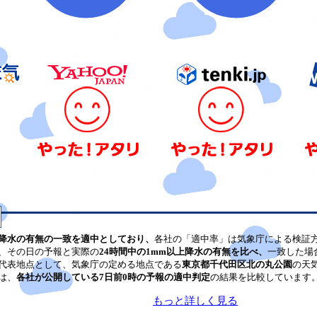
降水の有無の一致を適中としており、
各社の「適中率」は気象庁による検証
、その日の予報と実際の
24時間中の1mm以上降水の有無を比べ、
一致した場
代表地点として、気象庁の定める地点である
東京都千代田区北の丸公園
の天
は、
各社が公開している7日前0時の予報の適中判定
の結果を比較しています
もっと詳しく見る