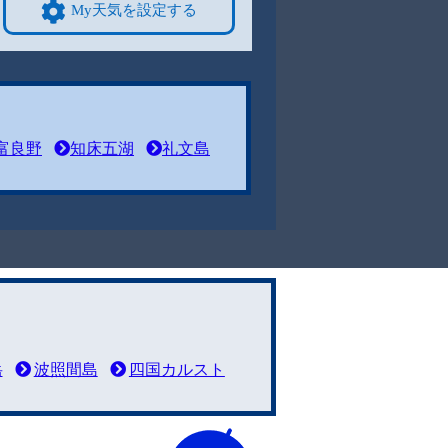
My天気を設定する
富良野
知床五湖
礼文島
岳
波照間島
四国カルスト