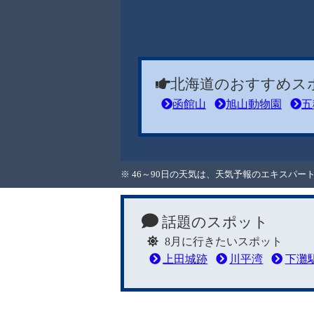
北海道のおすすめス
函館山
旭山動物園
五
※ 46～90日の天気は、天気予報のエキスパ
話題のスポット
8月に行きたいスポット
上田城跡
川平湾
下灘