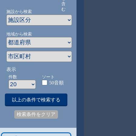
含
む
施設から検索
地域から検索
表示
件数
ソート
50音順
以上の条件で検索する
検索条件をクリア