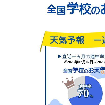
頑張れ！学校のお天気
▶直近一ヵ月の適中率
※2026年07月07日～20
適中率
70
%