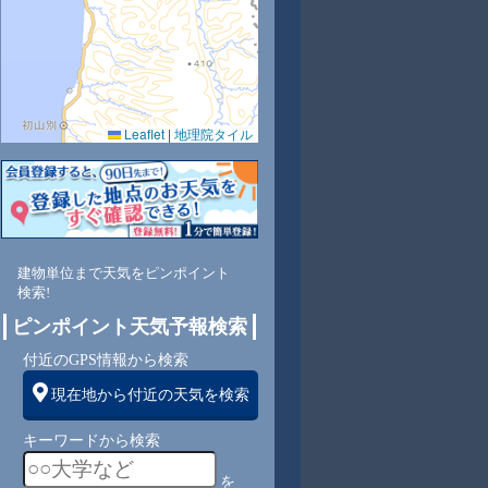
Leaflet
|
地理院タイル
5
81
77
74
73
73
74
76
78
北
北
北
北
北
北
北
北
北東
建物単位まで天気をピンポイント
検索!
1
2
2
2
2
2
2
2
ピンポイント天気予報検索
付近のGPS情報から検索
現在地から付近の天気を検索
キーワードから検索
を