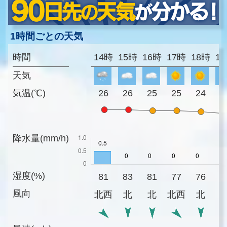
1時間ごとの天気
時間
14時
15時
16時
17時
18時
1
天気
気温(℃)
26
26
25
25
24
2
降水量(mm/h)
湿度(%)
81
83
81
77
76
7
風向
北西
北
北
北西
北