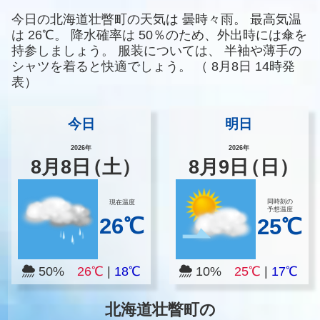
今日の北海道壮瞥町の天気は
曇時々雨。
最高気温
は
26℃。
降水確率は
50％のため、外出時には傘を
持参しましょう。
服装については、
半袖や薄手の
シャツを着ると快適でしょう。
（
8月8日 14時発
表）
今日
明日
2026年
2026年
8
月
8
日
（土）
8
月
9
日
（日）
同時刻の
現在温度
予想温度
26℃
25℃
50%
26℃
|
18℃
10%
25℃
|
17℃
北海道壮瞥町の