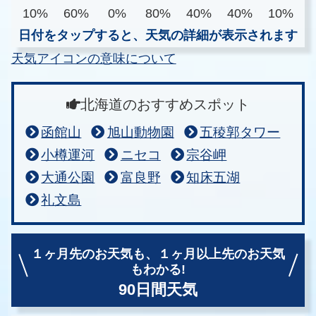
10%
60%
0%
80%
40%
40%
10%
日付をタップすると、天気の詳細が表示されます
天気アイコンの意味について
北海道のおすすめスポット
函館山
旭山動物園
五稜郭タワー
小樽運河
ニセコ
宗谷岬
大通公園
富良野
知床五湖
礼文島
１ヶ月先のお天気も、
１ヶ月以上先のお天気
もわかる!
90日間天気