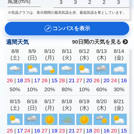
風速(m/s)
3
3
2
2
3
※気温グラフは、表示期間の最高気温を赤、最低気温を青としています。
コンパスを表示
週間天気
90日間の天気を見る
8/8
8/9
8/10
8/11
8/12
8/13
8/14
(土)
(日)
(月)
(火)
(水)
(木)
(金)
26
|
18
25
|
17
26
|
15
28
|
21
27
|
20
26
|
20
24
|
16
50%
10%
20%
80%
10%
60%
30%
8/15
8/16
8/17
8/18
8/19
8/20
8/21
(土)
(日)
(月)
(火)
(水)
(木)
(金)
25
|
17
24
|
16
27
|
19
23
|
21
27
|
18
20
|
16
20
|
15