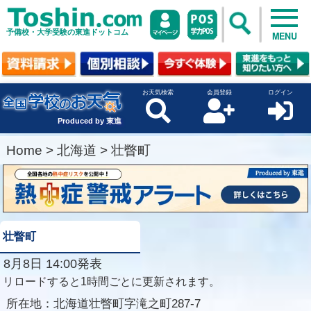
予備校・大学受験の東進ドットコム
MENU
お天気検索
会員登録
ログイン
Produced by 東進
Home
>
北海道
>
壮瞥町
壮瞥町
8月8日 14:00発表
リロードすると1時間ごとに更新されます。
所在地：
北海道壮瞥町字滝之町287-7