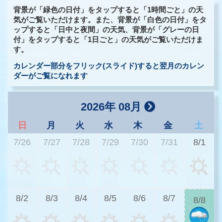
背景が「緑色の日付」をタップすると「1時間ごと」の天
気がご覧いただけます。また、背景が「白色の日付」をタ
ップすると「日中と夜間」の天気、背景が「グレーの日
付」をタップすると「1日ごと」の天気がご覧いただけま
す。
カレンダー部分をフリック(スライド)すると翌月のカレン
ダーがご覧になれます
2026年 08月
日
月
火
水
木
金
土
7/26
7/27
7/28
7/29
7/30
7/31
8/1
2
8/2
8/3
8/4
8/5
8/6
8/7
8/8