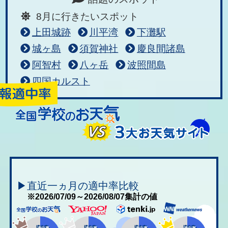
8月に行きたいスポット
上田城跡
川平湾
下灘駅
城ヶ島
須賀神社
慶良間諸島
阿智村
八ヶ岳
波照間島
四国カルスト
▶直近一ヵ月の適中率比較
※2026/07/09～2026/08/07集計の値
適中率
適中率
適中率
適中率