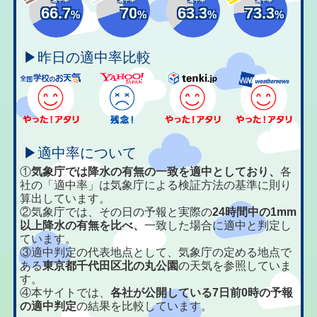
66.7
70
63.3
73.3
%
%
%
%
▶昨日の適中率比較
▶適中率について
①
気象庁では降水の有無の一致を適中としており、
各
社の「適中率」は気象庁による検証方法の基準に則り
算出しています。
②気象庁では、その日の予報と実際の
24時間中の1mm
以上降水の有無を比べ、
一致した場合に適中と判定し
ています。
③適中判定の代表地点として、気象庁の定める地点で
ある
東京都千代田区北の丸公園
の天気を参照していま
す。
④本サイトでは、
各社が公開している7日前0時の予報
の適中判定
の結果を比較しています。