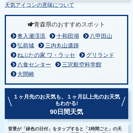
天気アイコンの意味について
青森県のおすすめスポット
奥入瀬渓流
十和田湖
八甲田山
弘前城
三内丸山遺跡
ねぶたの家 ワ・ラッセ
グリランド
八食センター
三沢航空科学館
大間崎
１ヶ月先のお天気も、
１ヶ月以上先のお天気
もわかる!
90日間天気
背景が「緑色の日付」をタップすると「1時間ごと」の天