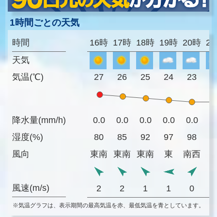
1時間ごとの天気
時間
16時
17時
18時
19時
20時
2
天気
気温(℃)
27
26
25
24
23
2
降水量(mm/h)
0.0
0.0
0.0
0.0
0.0
0
湿度(%)
80
85
92
97
98
9
風向
東南
東南
東南
東
南西
風速(m/s)
2
2
1
1
0
※気温グラフは、表示期間の最高気温を赤、最低気温を青としています。