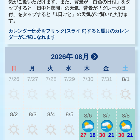
気がご覧いただけます。また、背景が「白色の日付」をタ
ップすると「日中と夜間」の天気、背景が「グレーの日
付」をタップすると「1日ごと」の天気がご覧いただけま
す。
カレンダー部分をフリック(スライド)すると翌月のカレン
ダーがご覧になれます
2026年 08月
日
月
火
水
木
金
土
7/26
7/27
7/28
7/29
7/30
7/31
8/1
2
8/2
8/3
8/4
8/5
8/6
8/7
8/8
27
|
18
30
|
21
30
|
21
2