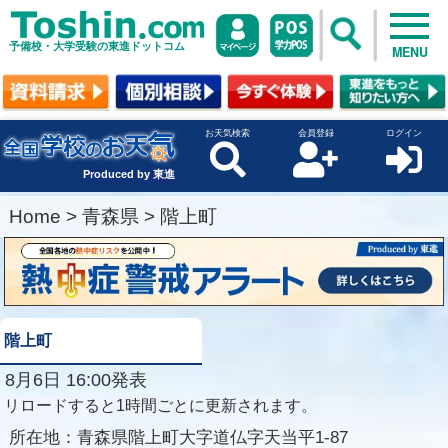
予備校・大学受験の東進ドットコム
MENU
お天気検索
会員登録
ログイン
Produced by 東進
Home
>
青森県
>
階上町
階上町
8月6日 16:00発表
リロードすると1時間ごとに更新されます。
所在地：
青森県階上町大字道仏字天当平1-87