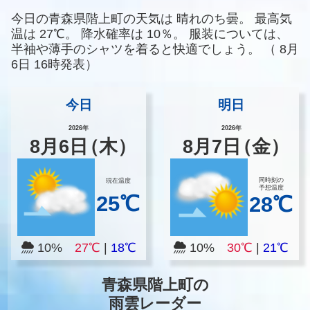
今日の青森県階上町の天気は
晴れのち曇。
最高気
温は
27℃。
降水確率は
10％。
服装については、
半袖や薄手のシャツを着ると快適でしょう。
（
8月
6日 16時発表）
今日
明日
2026年
2026年
8
月
6
日
（木）
8
月
7
日
（金）
同時刻の
現在温度
予想温度
25℃
28℃
10%
27℃
|
18℃
10%
30℃
|
21℃
青森県階上町の
雨雲レーダー