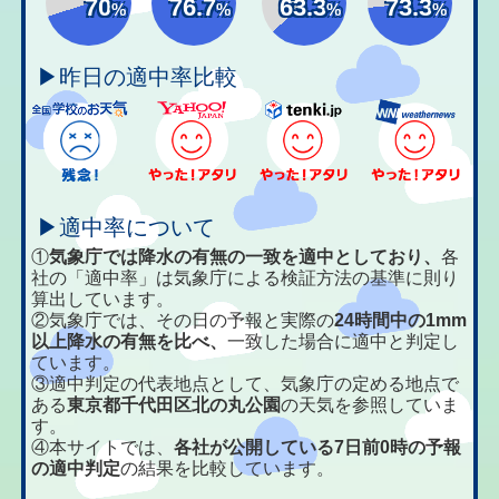
70
76.7
63.3
73.3
%
%
%
%
▶昨日の適中率比較
▶適中率について
①
気象庁では降水の有無の一致を適中としており、
各
社の「適中率」は気象庁による検証方法の基準に則り
算出しています。
②気象庁では、その日の予報と実際の
24時間中の1mm
以上降水の有無を比べ、
一致した場合に適中と判定し
ています。
③適中判定の代表地点として、気象庁の定める地点で
ある
東京都千代田区北の丸公園
の天気を参照していま
す。
④本サイトでは、
各社が公開している7日前0時の予報
の適中判定
の結果を比較しています。