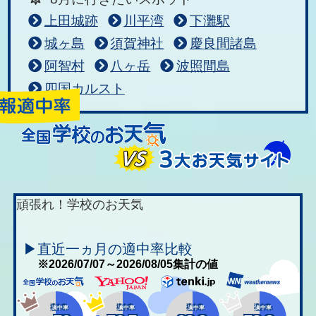
上田城跡
川平湾
下灘駅
城ヶ島
須賀神社
慶良間諸島
阿智村
八ヶ岳
波照間島
四国カルスト
頑張れ！学校のお天気
▶直近一ヵ月の適中率比較
※2026/07/07～2026/08/05集計の値
適中率
適中率
適中率
適中率