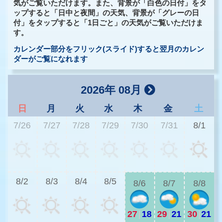
気がご覧いただけます。また、背景が「白色の日付」をタ
ップすると「日中と夜間」の天気、背景が「グレーの日
付」をタップすると「1日ごと」の天気がご覧いただけま
す。
カレンダー部分をフリック(スライド)すると翌月のカレン
ダーがご覧になれます
2026年 08月
日
月
火
水
木
金
土
7/26
7/27
7/28
7/29
7/30
7/31
8/1
2
8/2
8/3
8/4
8/5
8/6
8/7
8/8
27
|
18
29
|
21
30
|
21
2