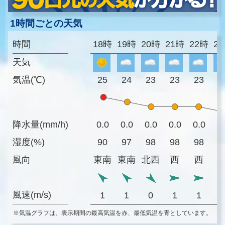
1時間ごとの天気
時間
18時
19時
20時
21時
22時
2
天気
気温(℃)
25
24
23
23
23
2
降水量(mm/h)
0.0
0.0
0.0
0.0
0.0
0
湿度(%)
90
97
98
98
98
9
風向
東南
東南
北西
西
西
風速(m/s)
1
1
0
1
1
※気温グラフは、表示期間の最高気温を赤、最低気温を青としています。