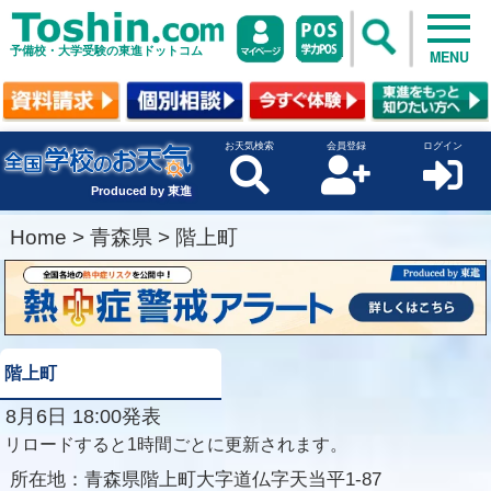
予備校・大学受験の東進ドットコム
MENU
お天気検索
会員登録
ログイン
Produced by 東進
Home
>
青森県
>
階上町
階上町
8月6日 18:00発表
リロードすると1時間ごとに更新されます。
所在地：
青森県階上町大字道仏字天当平1-87