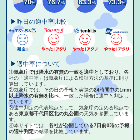
70
76.7
63.3
73.3
%
%
%
%
▶昨日の適中率比較
▶適中率について
①
気象庁では降水の有無の一致を適中としており、
各
社の「適中率」は気象庁による検証方法の基準に則り
算出しています。
②気象庁では、その日の予報と実際の
24時間中の1mm
以上降水の有無を比べ、
一致した場合に適中と判定し
ています。
③適中判定の代表地点として、気象庁の定める地点で
ある
東京都千代田区北の丸公園
の天気を参照していま
す。
④本サイトでは、
各社が公開している7日前0時の予報
の適中判定
の結果を比較しています。