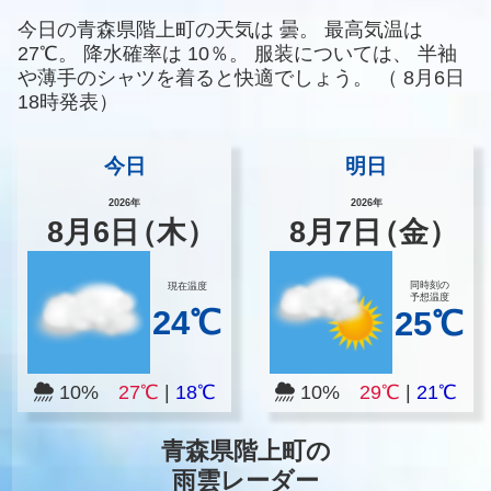
今日の青森県階上町の天気は
曇。
最高気温は
27℃。
降水確率は
10％。
服装については、
半袖
や薄手のシャツを着ると快適でしょう。
（
8月6日
18時発表）
今日
明日
2026年
2026年
8
月
6
日
（木）
8
月
7
日
（金）
同時刻の
現在温度
予想温度
24℃
25℃
10%
27℃
|
18℃
10%
29℃
|
21℃
青森県階上町の
雨雲レーダー