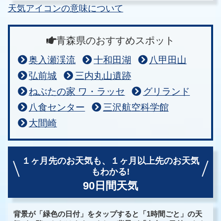
天気アイコンの意味について
青森県のおすすめスポット
奥入瀬渓流
十和田湖
八甲田山
弘前城
三内丸山遺跡
ねぶたの家 ワ・ラッセ
グリランド
八食センター
三沢航空科学館
大間崎
１ヶ月先のお天気も、
１ヶ月以上先のお天気
もわかる!
90日間天気
背景が「緑色の日付」をタップすると「1時間ごと」の天