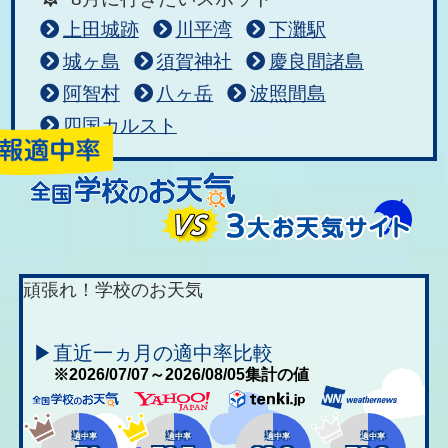
上田城跡
川平湾
下灘駅
城ヶ島
須賀神社
慶良間諸島
阿智村
八ヶ岳
波照間島
四国カルスト
頑張れ！学校のお天気
▶直近一ヵ月の適中率比較
※2026/07/07～2026/08/05集計の値
適中率
適中率
適中率
適中率