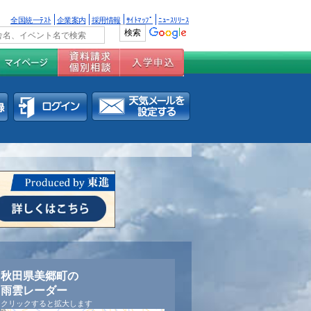
全国統一ﾃｽﾄ
企業案内
採用情報
ｻｲﾄﾏｯﾌﾟ
ﾆｭｰｽﾘﾘｰｽ
秋田県美郷町の
雨雲レーダー
クリックすると拡大します