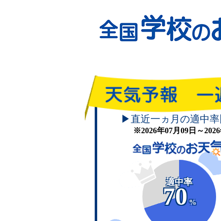
▶直近一ヵ月の適中率
※2026年07月09日～20
適中率
70
%