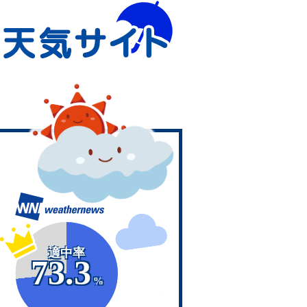
適中率
73.3
%