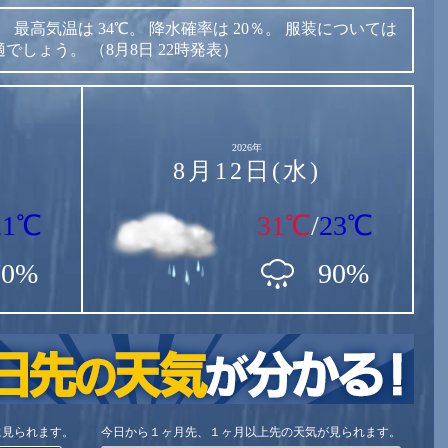
。
最高気温は
34℃。
降水確率は
20％。
服装については
適でしょう。
（8月8日 22時発表）
2026年
8月12日(水)
21℃
31℃
/
23℃
70%
90%
に見られます。
今日から１ヶ月先、１ヶ月以上先の天気が見られます。