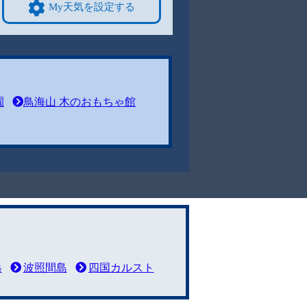
My天気を設定する
園
鳥海山 木のおもちゃ館
岳
波照間島
四国カルスト