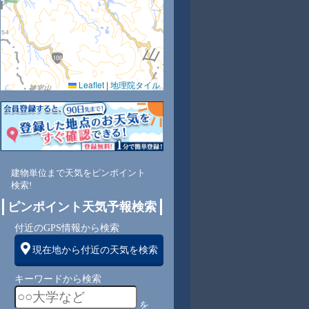
Leaflet
|
地理院タイル
9
87
84
84
84
85
85
86
82
西
北西
北西
北西
北西
北西
北西
西
南
建物単位まで天気をピンポイント
検索!
3
4
4
4
4
4
3
3
ピンポイント天気予報検索
付近のGPS情報から検索
現在地から付近の天気を検索
キーワードから検索
を