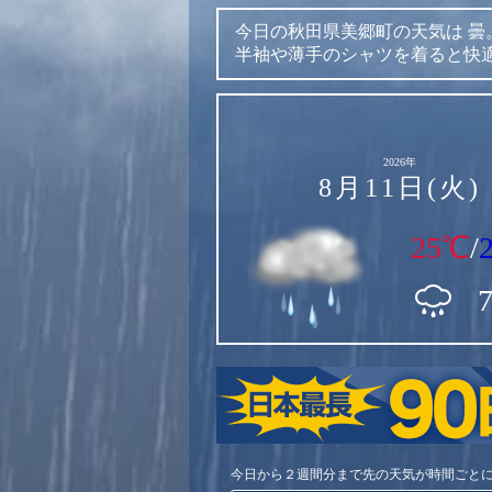
今日の秋田県美郷町の天気は
曇
半袖や薄手のシャツを着ると快
2026年
8月11日(火)
25℃
/
今日から２週間分まで先の天気が時間ごと