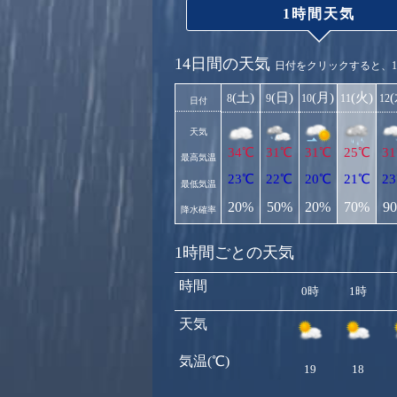
1時間天気
14日間の天気
日付をクリックすると、
(土)
(日)
(月)
(火)
8
9
10
11
12
日付
天気
34℃
31℃
31℃
25℃
3
最高気温
23℃
22℃
20℃
21℃
2
最低気温
20%
50%
20%
70%
9
降水確率
1時間ごとの天気
時間
0時
1時
天気
気温(℃)
19
18