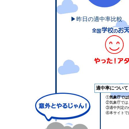
▶昨日の適中率比較
適中率について
①
気象庁では
②気象庁では
③適中判定の
④本サイトで