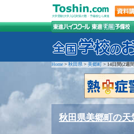
大学受験(大学入試)対策の塾・予備校なら東進
Home
>
秋田県
>
美郷町
>
14日間(2
秋田県美郷町の天