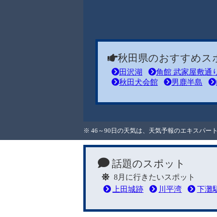
秋田県のおすすめス
田沢湖
角館 武家屋敷通
秋田犬会館
男鹿半島
※ 46～90日の天気は、天気予報のエキスパ
話題のスポット
8月に行きたいスポット
上田城跡
川平湾
下灘