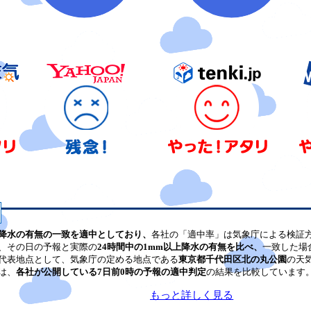
降水の有無の一致を適中としており、
各社の「適中率」は気象庁による検証
、その日の予報と実際の
24時間中の1mm以上降水の有無を比べ、
一致した場
代表地点として、気象庁の定める地点である
東京都千代田区北の丸公園
の天
は、
各社が公開している7日前0時の予報の適中判定
の結果を比較しています
もっと詳しく見る