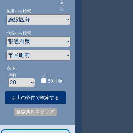
含
む
施設から検索
地域から検索
表示
件数
ソート
50音順
以上の条件で検索する
検索条件をクリア