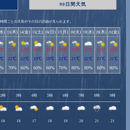
90日間天気
1時間ごとの天気やその日の詳細が見られます。
(水)
(木)
(金)
(土)
(日)
(月)
(火)
(水)
(木)
(金)
13
14
15
16
17
18
19
20
21
1℃
32℃
32℃
29℃
29℃
29℃
31℃
31℃
31℃
31℃
3℃
22℃
22℃
19℃
18℃
22℃
21℃
22℃
21℃
21℃
0%
70%
60%
60%
60%
70%
80%
80%
60%
80%
2時
3時
4時
5時
6時
7時
8時
9時
10
18
18
17
18
19
20
21
21
2