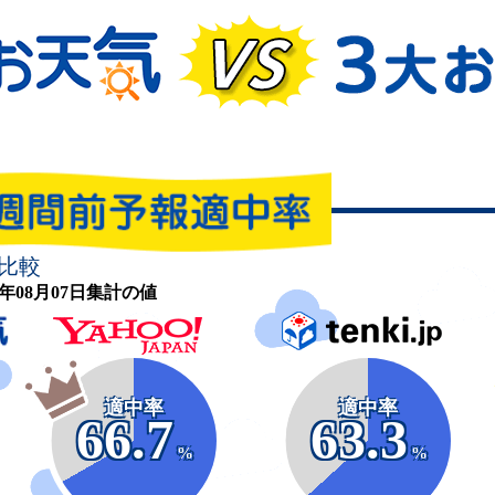
比較
26年08月07日集計の値
適中率
適中率
66.7
63.3
%
%