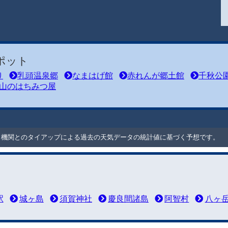
ポット
り
乳頭温泉郷
なまはげ館
赤れんが郷土館
千秋公
山のはちみつ屋
ート機関とのタイアップによる過去の天気データの統計値に基づく予想です。
駅
城ヶ島
須賀神社
慶良間諸島
阿智村
八ヶ