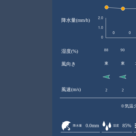
降水量(mm/h)
88
90
湿度(%)
東
東
風向き
風速(m/s)
2
2
※気温
0.0mm
85%
降水量
湿度