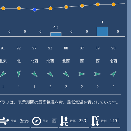
91
92
97
93
88
87
89
90
8
北東
北
北西
北西
北西
西
西
南西
1
1
1
2
2
2
2
2
3
グラフは、表示期間の最高気温を赤、最低気温を青としています。
西
25℃
21℃
3m/s
風速
風向
最高
最低