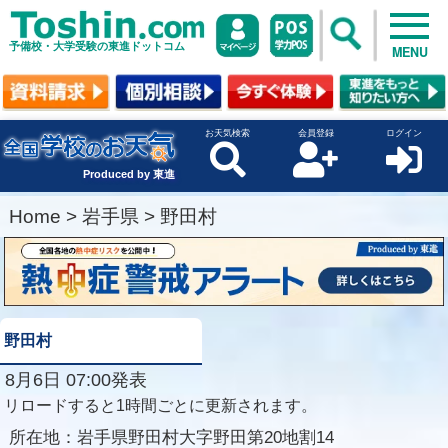
予備校・大学受験の東進ドットコム
MENU
お天気検索
会員登録
ログイン
Produced by 東進
Home
>
岩手県
>
野田村
野田村
8月6日 07:00発表
リロードすると1時間ごとに更新されます。
所在地：
岩手県野田村大字野田第20地割14