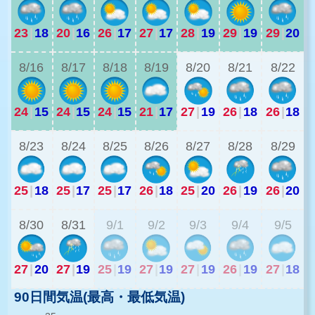
23
|
18
20
|
16
26
|
17
27
|
17
28
|
19
29
|
19
29
|
20
2
8/16
8/17
8/18
8/19
8/20
8/21
8/22
24
|
15
24
|
15
24
|
15
21
|
17
27
|
19
26
|
18
26
|
18
2
8/23
8/24
8/25
8/26
8/27
8/28
8/29
25
|
18
25
|
17
25
|
17
26
|
18
25
|
20
26
|
19
26
|
20
2
8/30
8/31
9/1
9/2
9/3
9/4
9/5
27
|
20
27
|
19
25
|
19
27
|
19
27
|
19
26
|
19
27
|
18
90日間気温(最高・最低気温)