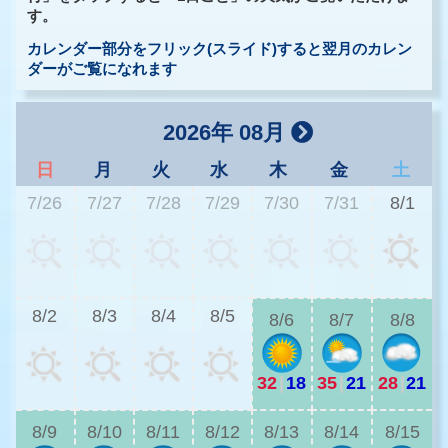
す。
カレンダー部分をフリック(スライド)すると翌月のカレン
ダーがご覧になれます
2026年 08月
日
月
火
水
木
金
土
7/26
7/27
7/28
7/29
7/30
7/31
8/1
2
8/2
8/3
8/4
8/5
8/6
8/7
8/8
32
|
18
35
|
21
28
|
21
2
8/9
8/10
8/11
8/12
8/13
8/14
8/15