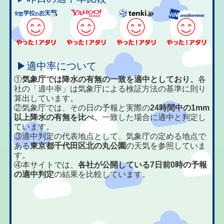
▶適中率について
①
気象庁では降水の有無の一致を適中としており、
各
社の「適中率」は気象庁による検証方法の基準に則り
算出しています。
②気象庁では、その日の予報と実際の
24時間中の1mm
以上降水の有無を比べ、
一致した場合に適中と判定し
ています。
③適中判定の代表地点として、気象庁の定める地点で
ある
東京都千代田区北の丸公園
の天気を参照していま
す。
④本サイトでは、
各社が公開している7日前0時の予報
の適中判定
の結果を比較しています。