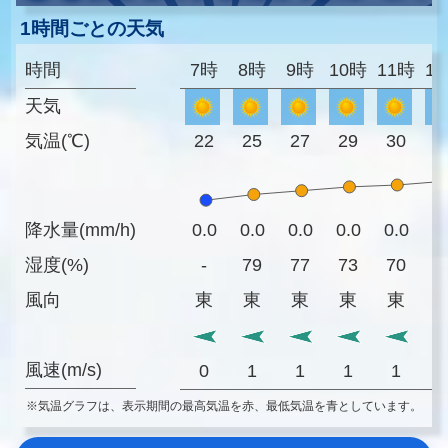
1時間ごとの天気
時間
7時
8時
9時
10時
11時
1
天気
気温(℃)
22
25
27
29
30
3
降水量(mm/h)
0.0
0.0
0.0
0.0
0.0
0
湿度(%)
-
79
77
73
70
7
風向
東
東
東
東
東
風速(m/s)
0
1
1
1
1
※気温グラフは、表示期間の最高気温を赤、最低気温を青としています。