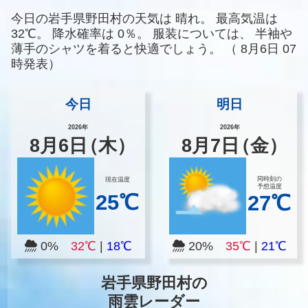
今日の岩手県野田村の天気は
晴れ。
最高気温は
32℃。
降水確率は
0％。
服装については、
半袖や
薄手のシャツを着ると快適でしょう。
（
8月6日 07
時発表）
今日
明日
2026年
2026年
8
月
6
日
（木）
8
月
7
日
（金）
同時刻の
現在温度
予想温度
25℃
27℃
0%
32℃
|
18℃
20%
35℃
|
21℃
岩手県野田村の
雨雲レーダー