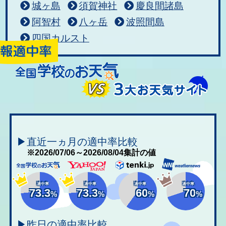
城ヶ島
須賀神社
慶良間諸島
阿智村
八ヶ岳
波照間島
四国カルスト
▶直近一ヵ月の適中率比較
※2026/07/06～2026/08/04集計の値
適中率
適中率
適中率
適中率
73.3
73.3
60
70
%
%
%
%
▶昨日の適中率比較