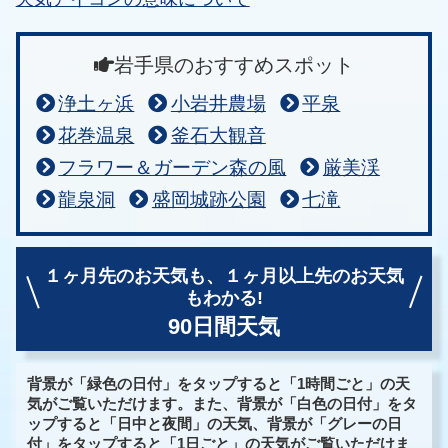
岩手県のおすすめスポット
浄土ヶ浜
小岩井農場
平泉
花巻温泉
釜石大観音
フラワー＆ガーデン森の風
厳美渓
龍泉洞
盛岡城跡公園
七滝
１ヶ月先のお天気も、
１ヶ月以上先のお天気
もわかる!
90日間天気
背景が「緑色の日付」をタップすると「1時間ごと」の天
気がご覧いただけます。また、背景が「白色の日付」をタ
ップすると「日中と夜間」の天気、背景が「グレーの日
付」をタップすると「1日ごと」の天気がご覧いただけま