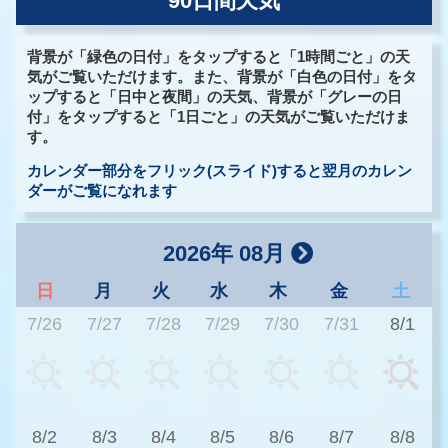
90日間天気
背景が「緑色の日付」をタップすると「1時間ごと」の天
気がご覧いただけます。また、背景が「白色の日付」をタ
ップすると「日中と夜間」の天気、背景が「グレーの日
付」をタップすると「1日ごと」の天気がご覧いただけま
す。
カレンダー部分をフリック(スライド)すると翌月のカレン
ダーがご覧になれます
2026年 08月
日
月
火
水
木
金
土
7/26
7/27
7/28
7/29
7/30
7/31
8/1
3
8/2
8/3
8/4
8/5
8/6
8/7
8/8