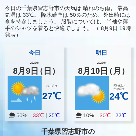
今日の千葉県習志野市の天気は
晴れのち雨。
最高
気温は
33℃。
降水確率は
50％のため、外出時には
傘を持参しましょう。
服装については、
半袖や薄
手のシャツを着ると快適でしょう。
（
8月9日 19時
発表）
今日
明日
2026年
2026年
8
月
9
日
（日）
8
月
10
日
（月）
同時刻の
現在温度
予想温度
27℃
24℃
50%
33℃
|
25℃
10%
30℃
|
22℃
千葉県習志野市の