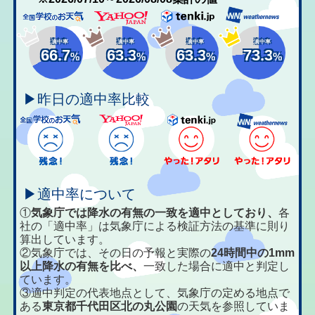
適中率
適中率
適中率
適中率
66.7
63.3
63.3
73.3
%
%
%
%
▶昨日の適中率比較
▶適中率について
①
気象庁では降水の有無の一致を適中としており、
各
社の「適中率」は気象庁による検証方法の基準に則り
算出しています。
②気象庁では、その日の予報と実際の
24時間中の1mm
以上降水の有無を比べ、
一致した場合に適中と判定し
ています。
③適中判定の代表地点として、気象庁の定める地点で
ある
東京都千代田区北の丸公園
の天気を参照していま