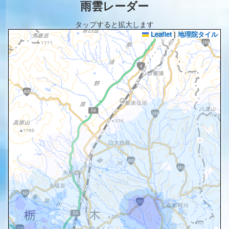
雨雲レーダー
タップすると拡大します
Leaflet
|
地理院タイル