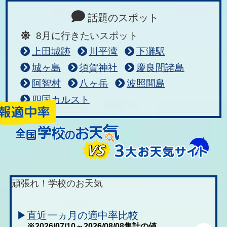
話題のスポット
8月に行きたいスポット
上田城跡
川平湾
下灘駅
城ヶ島
須賀神社
慶良間諸島
阿智村
八ヶ岳
波照間島
四国カルスト
頑張れ！学校のお天気
▶直近一ヵ月の適中率比較
※2026/07/10～2026/08/08集計の値