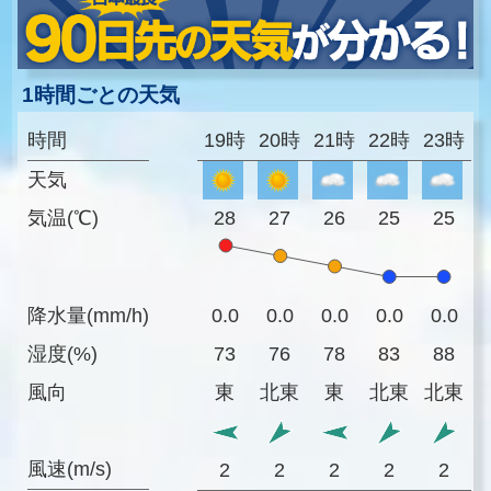
1時間ごとの天気
時間
19時
20時
21時
22時
23時
天気
気温(℃)
28
27
26
25
25
降水量(mm/h)
0.0
0.0
0.0
0.0
0.0
湿度(%)
73
76
78
83
88
風向
東
北東
東
北東
北東
風速(m/s)
2
2
2
2
2