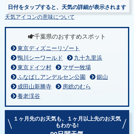
日付をタップすると、天気の詳細が表示されます
天気アイコンの意味について
千葉県のおすすめスポット
東京ディズニーリゾート
鴨川シーワールド
九十九里浜
東京ドイツ村
マザー牧場
ふなばしアンデルセン公園
鋸山
成田山新勝寺
房総のむら
養老渓谷
１ヶ月先のお天気も、
１ヶ月以上先のお天気
もわかる!