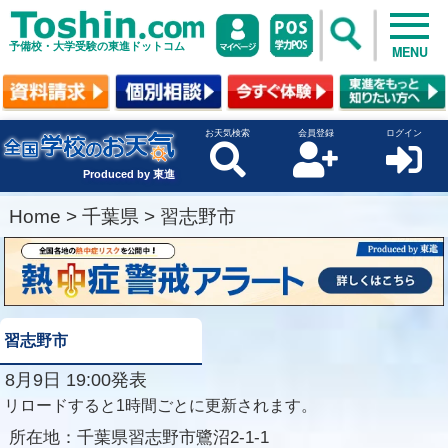
予備校・大学受験の東進ドットコム
MENU
お天気検索
会員登録
ログイン
Produced by 東進
Home
>
千葉県
>
習志野市
習志野市
8月9日 19:00発表
リロードすると1時間ごとに更新されます。
所在地：
千葉県習志野市鷺沼2-1-1