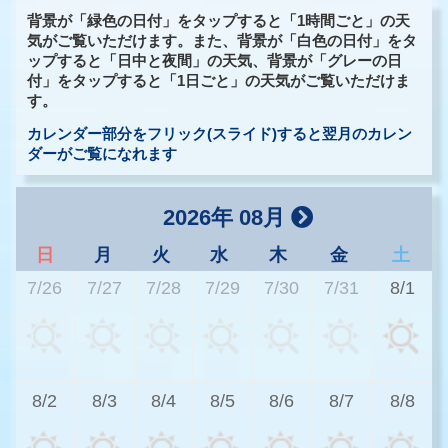
背景が「緑色の日付」をタップすると「1時間ごと」の天
気がご覧いただけます。また、背景が「白色の日付」をタ
ップすると「日中と夜間」の天気、背景が「グレーの日
付」をタップすると「1日ごと」の天気がご覧いただけま
す。
カレンダー部分をフリック(スライド)すると翌月のカレン
ダーがご覧になれます
2026年 08月
日
月
火
水
木
金
土
7/26
7/27
7/28
7/29
7/30
7/31
8/1
3
8/2
8/3
8/4
8/5
8/6
8/7
8/8