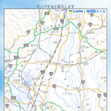
タップすると拡大します
Leaflet
|
地理院タイル