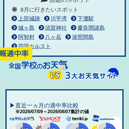
8月に行きたいスポット
上田城跡
川平湾
下灘駅
城ヶ島
須賀神社
慶良間諸島
阿智村
八ヶ岳
波照間島
四国カルスト
▶直近一ヵ月の適中率比較
※2026/07/09～2026/08/07集計の値