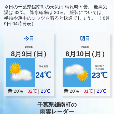
今日の千葉県鋸南町の天気は
晴れ時々曇。
最高気
温は
32℃。
降水確率は
20％。
服装については、
半袖や薄手のシャツを着ると快適でしょう。
（
8月
9日 04時発表）
今日
明日
2026年
2026年
8
月
9
日
（日）
8
月
10
日
（月）
同時刻の
現在温度
予想温度
24℃
23℃
20%
32℃
|
23℃
20%
31℃
|
23℃
千葉県鋸南町の
雨雲レーダー