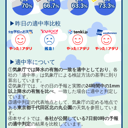
適中率
適中率
適中率
適中率
70
66.7
63.3
73.3
%
%
%
%
▶昨日の適中率比較
▶適中率について
①
気象庁では降水の有無の一致を適中としており、
各
社の「適中率」は気象庁による検証方法の基準に則り
算出しています。
②気象庁では、その日の予報と実際の
24時間中の1mm
以上降水の有無を比べ、
一致した場合に適中と判定し
ています。
③適中判定の代表地点として、気象庁の定める地点で
ある
東京都千代田区北の丸公園
の天気を参照していま
す。
④本サイトでは、
各社が公開している7日前0時の予報
の適中判定
の結果を比較しています。