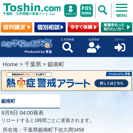
予備校・大学受験の東進ドットコム
MENU
お天気検索
会員登録
ログイン
Produced by 東進
Home
>
千葉県
>
鋸南町
鋸南町
8月9日 04:00発表
リロードすると1時間ごとに更新されます。
所在地：
千葉県鋸南町下佐久間3458