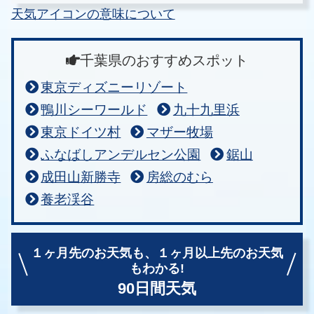
天気アイコンの意味について
千葉県のおすすめスポット
東京ディズニーリゾート
鴨川シーワールド
九十九里浜
東京ドイツ村
マザー牧場
ふなばしアンデルセン公園
鋸山
成田山新勝寺
房総のむら
養老渓谷
１ヶ月先のお天気も、
１ヶ月以上先のお天気
もわかる!
90日間天気