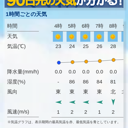
1時間ごとの天気
時間
4時
5時
6時
7時
8時
9
天気
気温(℃)
23
24
25
26
28
2
降水量(mm/h)
0.0
0.0
0.0
0.0
0.0
0
湿度(%)
-
86
86
84
81
8
風向
東
東
東
東
北
北
風速(m/s)
1
2
2
1
2
※気温グラフは、表示期間の最高気温を赤、最低気温を青としています。