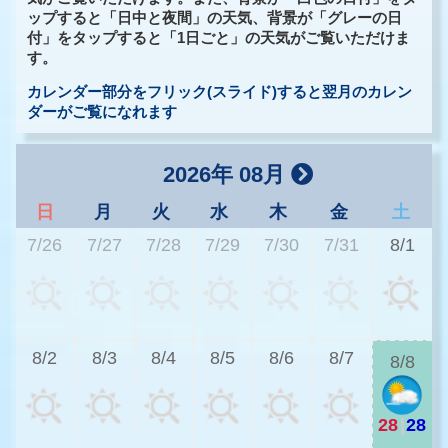
ップすると「日中と夜間」の天気、背景が「グレーの日
付」をタップすると「1日ごと」の天気がご覧いただけま
す。
カレンダー部分をフリック(スライド)すると翌月のカレン
ダーがご覧になれます
2026年 08月
日
月
火
水
木
金
土
7/26
7/27
7/28
7/29
7/30
7/31
8/1
2
8/2
8/3
8/4
8/5
8/6
8/7
8/8
28
|
28
2