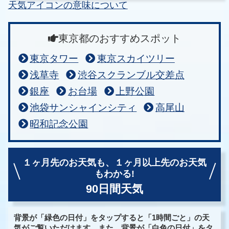
天気アイコンの意味について
東京都のおすすめスポット
東京タワー
東京スカイツリー
浅草寺
渋谷スクランブル交差点
銀座
お台場
上野公園
池袋サンシャインシティ
高尾山
昭和記念公園
１ヶ月先のお天気も、
１ヶ月以上先のお天気
もわかる!
90日間天気
背景が「緑色の日付」をタップすると「1時間ごと」の天
気がご覧いただけます。また、背景が「白色の日付」をタ