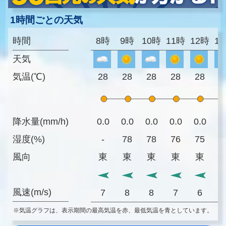
1時間ごとの天気
時間
8時
9時
10時
11時
12時
1
天気
気温(℃)
28
28
28
28
28
2
降水量(mm/h)
0.0
0.0
0.0
0.0
0.0
0
湿度(%)
-
78
78
76
75
7
風向
東
東
東
東
東
風速(m/s)
7
8
8
7
6
※気温グラフは、表示期間の最高気温を赤、最低気温を青としています。