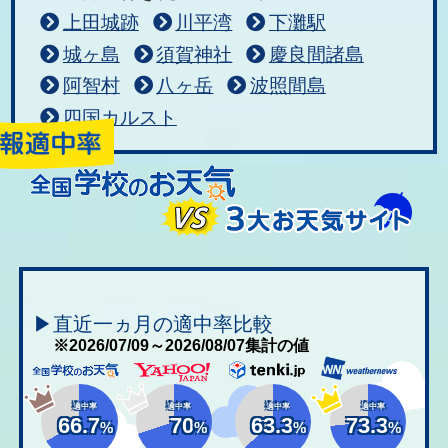
上田城跡
川平湾
下灘駅
城ヶ島
須賀神社
慶良間諸島
阿智村
八ヶ岳
波照間島
四国カルスト
▶直近一ヵ月の適中率比較
※2026/07/09～2026/08/07集計の値
適中率
適中率
適中率
適中率
66.7
70
63.3
73.3
%
%
%
%