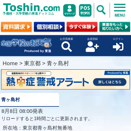
予備校・大学受験の東進ドットコム
MENU
お天気検索
会員登録
ログイン
Produced by 東進
Home
>
東京都
>
青ヶ島村
青ヶ島村
8月8日 08:00発表
リロードすると1時間ごとに更新されます。
所在地：
東京都青ヶ島村無番地