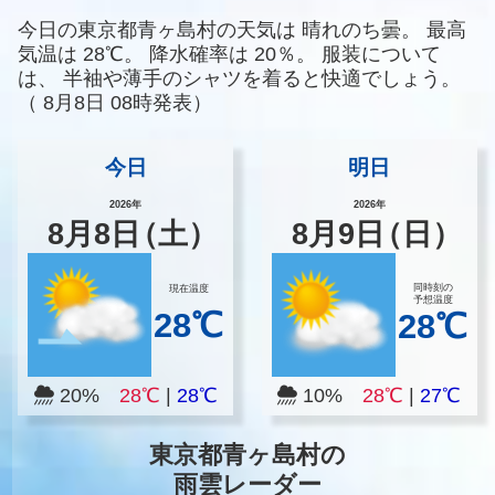
今日の東京都青ヶ島村の天気は
晴れのち曇。
最高
気温は
28℃。
降水確率は
20％。
服装について
は、
半袖や薄手のシャツを着ると快適でしょう。
（
8月8日 08時発表）
今日
明日
2026年
2026年
8
月
8
日
（土）
8
月
9
日
（日）
同時刻の
現在温度
予想温度
28℃
28℃
20%
28℃
|
28℃
10%
28℃
|
27℃
東京都青ヶ島村の
雨雲レーダー