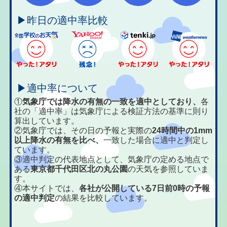
▶昨日の適中率比較
▶適中率について
①
気象庁では降水の有無の一致を適中としており、
各
社の「適中率」は気象庁による検証方法の基準に則り
算出しています。
②気象庁では、その日の予報と実際の
24時間中の1mm
以上降水の有無を比べ、
一致した場合に適中と判定し
ています。
③適中判定の代表地点として、気象庁の定める地点で
ある
東京都千代田区北の丸公園
の天気を参照していま
す。
④本サイトでは、
各社が公開している7日前0時の予報
の適中判定
の結果を比較しています。