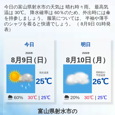
今日の富山県射水市の天気は
晴れ時々雨。
最高気
温は
30℃。
降水確率は
60％のため、外出時には傘
を持参しましょう。
服装については、
半袖や薄手
のシャツを着ると快適でしょう。
（
8月9日 01時発
表）
今日
明日
2026年
2026年
8
月
9
日
（日）
8
月
10
日
（月）
同時刻の
現在温度
予想温度
25℃
26℃
60%
30℃
|
25℃
20%
30℃
|
25℃
富山県射水市の