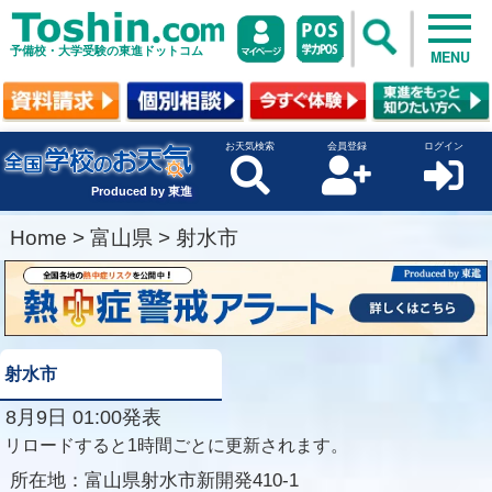
予備校・大学受験の東進ドットコム
MENU
お天気検索
会員登録
ログイン
Produced by 東進
Home
>
富山県
>
射水市
射水市
8月9日 01:00発表
リロードすると1時間ごとに更新されます。
所在地：
富山県射水市新開発410-1