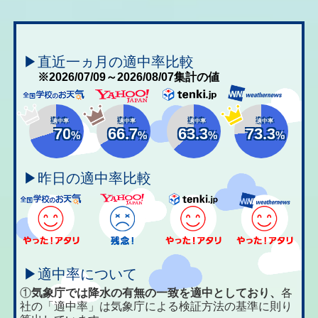
▶直近一ヵ月の適中率比較
※2026/07/09～2026/08/07集計の値
適中率
適中率
適中率
適中率
70
66.7
63.3
73.3
%
%
%
%
▶昨日の適中率比較
▶適中率について
①
気象庁では降水の有無の一致を適中としており、
各
社の「適中率」は気象庁による検証方法の基準に則り