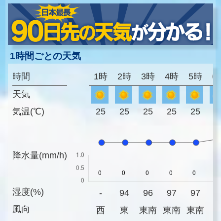
1時間ごとの天気
時間
1時
2時
3時
4時
5時
6
天気
気温(℃)
25
25
25
25
25
2
降水量(mm/h)
湿度(%)
-
94
96
97
97
9
風向
西
東
東南
東南
東南