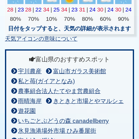
28
|
23
28
|
22
34
|
25
34
|
23
31
|
24
30
|
24
30
|
24
80%
70%
10%
70%
80%
60%
90%
日付をタップすると、天気の詳細が表示されます
天気アイコンの意味について
富山県のおすすめスポット
宇川農産
富山市ガラス美術館
私と苺(ガイアとなみ)
農事組合法人たてやま営農組合
雨晴海岸
きときと市場とやマルシェ
遊花園
いちごとぶどうの森 canadellberry
氷見漁港場外市場 ひみ番屋街