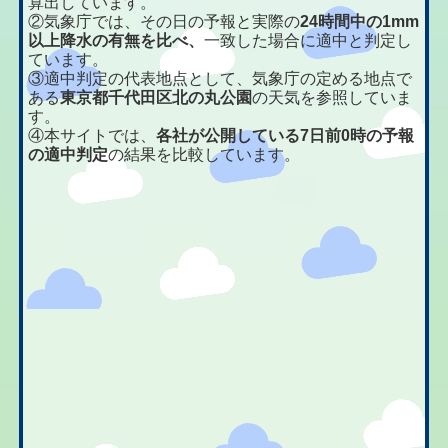
算出しています。
②気象庁では、その日の予報と実際の
24時間中の1mm
以上降水の有無を比べ、
一致した場合に適中と判定し
ています。
③適中判定の代表地点として、気象庁の定める地点で
ある
東京都千代田区北の丸公園
の天気を参照していま
す。
④本サイトでは、
各社が公開している7日前0時の予報
の適中判定
の結果を比較しています。