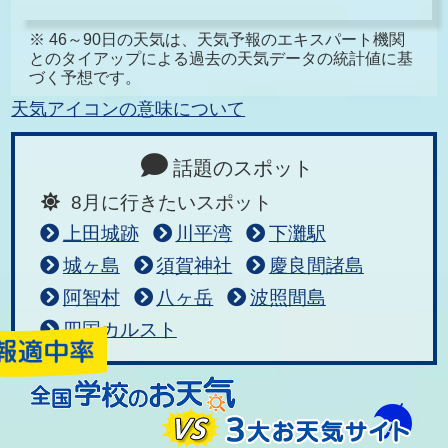
※ 46～90日の天気は、天気予報のエキスパート機関
とのタイアップによる過去の天気データの統計値に基
づく予想です。
天気アイコンの意味について
話題のスポット
8月に行きたいスポット
上田城跡
川平湾
下灘駅
城ヶ島
須賀神社
慶良間諸島
阿智村
八ヶ岳
波照間島
四国カルスト