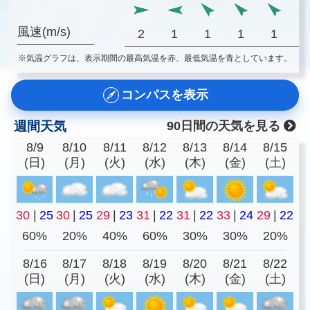
風速(m/s)
2
1
1
1
1
※気温グラフは、表示期間の最高気温を赤、最低気温を青としています。
コンパスを表示
週間天気
90日間の天気を見る
8/9
8/10
8/11
8/12
8/13
8/14
8/15
(日)
(月)
(火)
(水)
(木)
(金)
(土)
30
|
25
30
|
25
29
|
23
31
|
22
31
|
22
33
|
24
29
|
22
60%
20%
40%
60%
30%
30%
20%
8/16
8/17
8/18
8/19
8/20
8/21
8/22
(日)
(月)
(火)
(水)
(木)
(金)
(土)