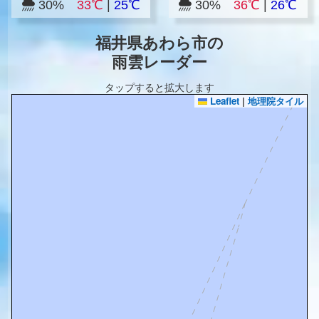
30%
33℃
|
25℃
30%
36℃
|
26℃
福井県あわら市の
雨雲レーダー
タップすると拡大します
Leaflet
|
地理院タイル