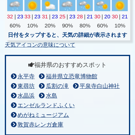
32
|
23
33
|
23
31
|
23
25
|
23
28
|
21
30
|
20
30
|
21
60%
10%
20%
90%
80%
60%
10%
日付をタップすると、天気の詳細が表示されます
天気アイコンの意味について
福井県のおすすめスポット
永平寺
福井県立恐竜博物館
東尋坊
瓜割の滝
平泉寺白山神社
水晶浜
水島
エンゼルランドふくい
めがねミュージアム
敦賀赤レンガ倉庫