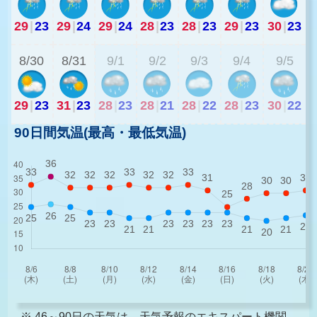
29
|
23
29
|
24
29
|
24
28
|
23
28
|
23
29
|
23
30
|
23
2
8/30
8/31
9/1
9/2
9/3
9/4
9/5
29
|
23
31
|
23
28
|
23
28
|
21
28
|
22
28
|
23
30
|
22
90日間気温(最高・最低気温)
※ 46～90日の天気は、天気予報のエキスパート機関