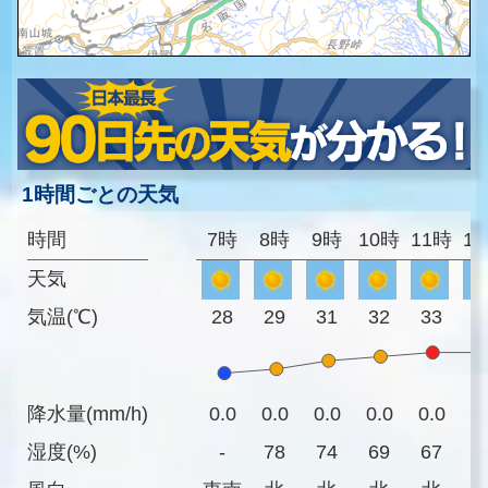
1時間ごとの天気
時間
7時
8時
9時
10時
11時
1
天気
気温(℃)
28
29
31
32
33
3
降水量(mm/h)
0.0
0.0
0.0
0.0
0.0
0
湿度(%)
-
78
74
69
67
6