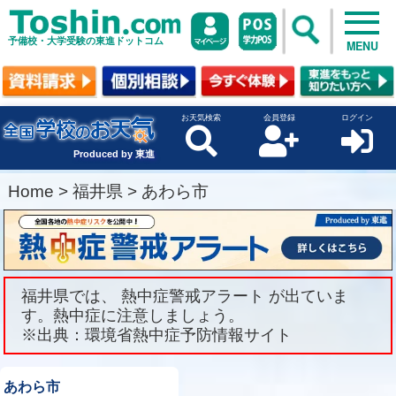
予備校・大学受験の東進ドットコム
MENU
お天気検索
会員登録
ログイン
Produced by 東進
Home
>
福井県
>
あわら市
福井県では、 熱中症警戒アラート が出ていま
す。熱中症に注意しましょう。
※出典：環境省熱中症予防情報サイト
あわら市