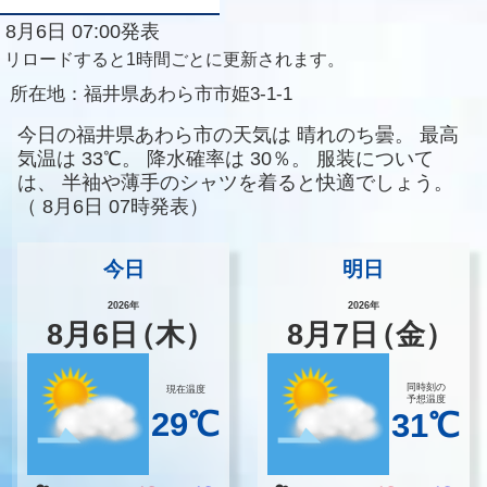
8月6日 07:00発表
リロードすると1時間ごとに更新されます。
所在地：
福井県あわら市市姫3-1-1
今日の福井県あわら市の天気は
晴れのち曇。
最高
気温は
33℃。
降水確率は
30％。
服装について
は、
半袖や薄手のシャツを着ると快適でしょう。
（
8月6日 07時発表）
今日
明日
2026年
2026年
8
月
6
日
（木）
8
月
7
日
（金）
同時刻の
現在温度
予想温度
29℃
31℃