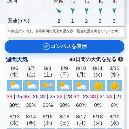
風向
東南
北
北
北
北
風速(m/s)
2
1
2
2
3
※気温グラフは、表示期間の最高気温を赤、最低気温を青としています。
コンパスを表示
週間天気
90日間の天気を見る
8/6
8/7
8/8
8/9
8/10
8/11
8/12
(木)
(金)
(土)
(日)
(月)
(火)
(水)
33
|
25
36
|
26
32
|
25
32
|
23
32
|
23
33
|
21
32
|
21
30%
30%
20%
60%
60%
0%
0%
8/13
8/14
8/15
8/16
8/17
8/18
8/19
(木)
(金)
(土)
(日)
(月)
(火)
(水)