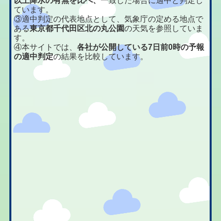
以上降水の有無を比べ、
一致した場合に適中と判定し
ています。
③適中判定の代表地点として、気象庁の定める地点で
ある
東京都千代田区北の丸公園
の天気を参照していま
す。
④本サイトでは、
各社が公開している7日前0時の予報
の適中判定
の結果を比較しています。