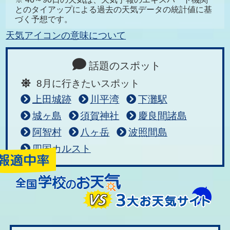
とのタイアップによる過去の天気データの統計値に基
づく予想です。
天気アイコンの意味について
話題のスポット
8月に行きたいスポット
上田城跡
川平湾
下灘駅
城ヶ島
須賀神社
慶良間諸島
阿智村
八ヶ岳
波照間島
四国カルスト