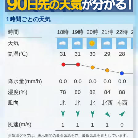
1時間ごとの天気
時間
18時
19時
20時
21時
22時
2
天気
気温(℃)
31
31
30
29
28
2
降水量(mm/h)
0.0
0.0
0.0
0.0
0.0
0
湿度(%)
78
80
82
84
88
8
風向
北
北
北
北西
南西
風速(m/s)
1
1
1
1
0
※気温グラフは、表示期間の最高気温を赤、最低気温を青としています。