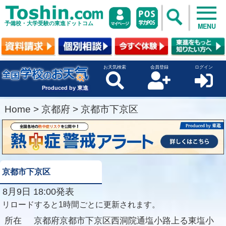
予備校・大学受験の東進ドットコム
MENU
お天気検索
会員登録
ログイン
Produced by 東進
Home
>
京都府
>
京都市下京区
京都市下京区
8月9日 18:00発表
リロードすると1時間ごとに更新されます。
所在
京都府京都市下京区西洞院通塩小路上る東塩小