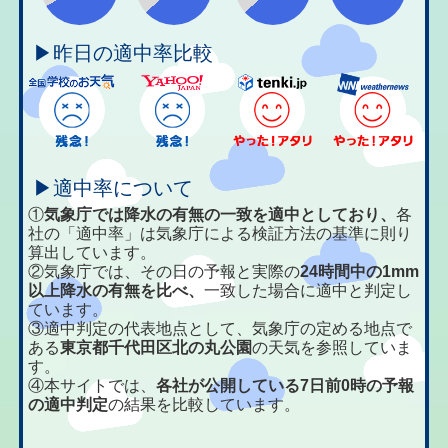
▶昨日の適中率比較
▶適中率について
①
気象庁では降水の有無の一致を適中としており、
各
社の「適中率」は気象庁による検証方法の基準に則り
算出しています。
②気象庁では、その日の予報と実際の
24時間中の1mm
以上降水の有無を比べ、
一致した場合に適中と判定し
ています。
③適中判定の代表地点として、気象庁の定める地点で
ある
東京都千代田区北の丸公園
の天気を参照していま
す。
④本サイトでは、
各社が公開している7日前0時の予報
の適中判定
の結果を比較しています。