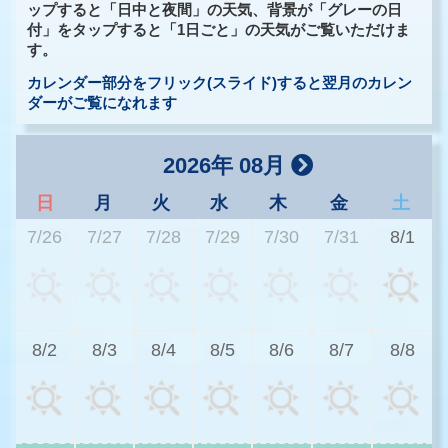
ップすると「日中と夜間」の天気、背景が「グレーの日
付」をタップすると「1日ごと」の天気がご覧いただけま
す。
カレンダー部分をフリック(スライド)すると翌月のカレン
ダーがご覧になれます
2026年 08月
日
月
火
水
木
金
土
7/26
7/27
7/28
7/29
7/30
7/31
8/1
3
8/2
8/3
8/4
8/5
8/6
8/7
8/8
3