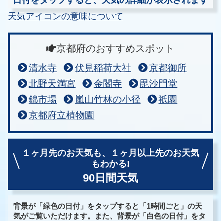
天気アイコンの意味について
京都府のおすすめスポット
清水寺
伏見稲荷大社
京都御所
北野天満宮
金閣寺
毘沙門堂
錦市場
嵐山竹林の小径
祇園
京都府立植物園
１ヶ月先のお天気も、
１ヶ月以上先のお天気
もわかる!
90日間天気
背景が「緑色の日付」をタップすると「1時間ごと」の天
気がご覧いただけます。また、背景が「白色の日付」をタ