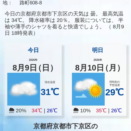
地：
路町608-8
今日の京都府京都市下京区の天気は
曇。
最高気温
は
34℃。
降水確率は
20％。
服装については、
半
袖や薄手のシャツを着ると快適でしょう。
（
8月9
日 18時発表）
今日
明日
2026年
2026年
8
月
9
日
（日）
8
月
10
日
（月）
同時刻の
現在温度
予想温度
31℃
29℃
20%
34℃
|
26℃
10%
35℃
|
26℃
京都府京都市下京区の