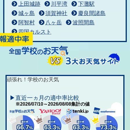
上田城跡
川平湾
下灘駅
城ヶ島
須賀神社
慶良間諸島
阿智村
八ヶ岳
波照間島
四国カルスト
頑張れ！学校のお天気
▶直近一ヵ月の適中率比較
※2026/07/10～2026/08/08集計の値
適中率
適中率
適中率
適中率
66.7
63.3
63.3
73.3
%
%
%
%