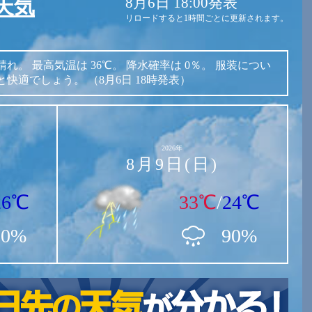
8月6日 18:00発表
天気
リロードすると1時間ごとに更新されます。
晴れ。
最高気温は
36℃。
降水確率は
0％。
服装につい
と快適でしょう。
（8月6日 18時発表）
2026年
8月9日(日)
26℃
33℃
/
24℃
20%
90%