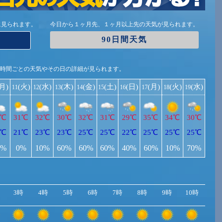
に見られます。
今日から１ヶ月先、１ヶ月以上先の天気が見られます。
90日間天気
1時間ごとの天気やその日の詳細が見られます。
(月)
(火)
(水)
(木)
(金)
(土)
(日)
(月)
(火)
(水)
11
12
13
14
15
16
17
18
19
2℃
31℃
32℃
30℃
32℃
31℃
29℃
35℃
34℃
30℃
3℃
21℃
23℃
23℃
25℃
25℃
22℃
25℃
25℃
25℃
0%
0%
10%
60%
60%
60%
40%
60%
10%
70%
3時
4時
5時
6時
7時
8時
9時
10時
11