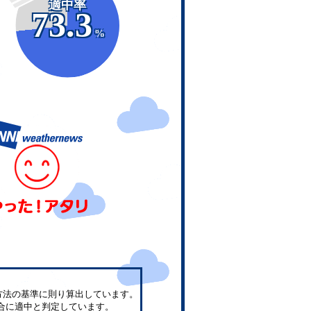
適中率
73.3
%
方法の基準に則り算出しています。
合に適中と判定しています。