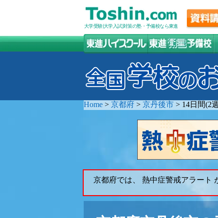
大学受験(大学入試)対策の塾・予備校なら東進
Home
>
京都府
>
京丹後市
>
14日間(
京都府では、 熱中症警戒アラート