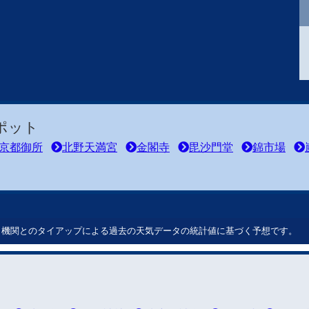
ポット
京都御所
北野天満宮
金閣寺
毘沙門堂
錦市場
ート機関とのタイアップによる過去の天気データの統計値に基づく予想です。