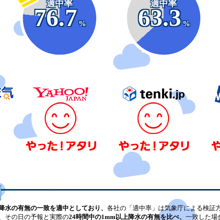
適中率
適中率
76.7
63.3
%
%
降水の有無の一致を適中としており、
各社の「適中率」は気象庁による検証
、その日の予報と実際の
24時間中の1mm以上降水の有無を比べ、
一致した場