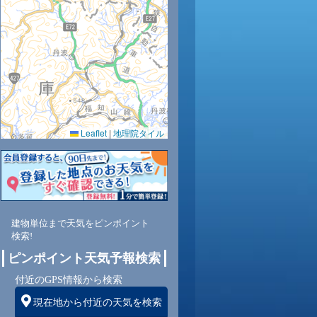
35
36
35
35
34
33
32
30
30
0.0
0.0
0.0
0.0
0.0
0.0
0.0
0.0
0.0
52
50
51
56
65
74
79
80
80
Leaflet
|
地理院タイル
南
東
東
北東
北東
北東
北東
北東
北東
東
2
2
2
3
3
3
3
3
2
建物単位まで天気をピンポイント
検索!
ピンポイント天気予報検索
付近のGPS情報から検索
現在地から付近の天気を検索