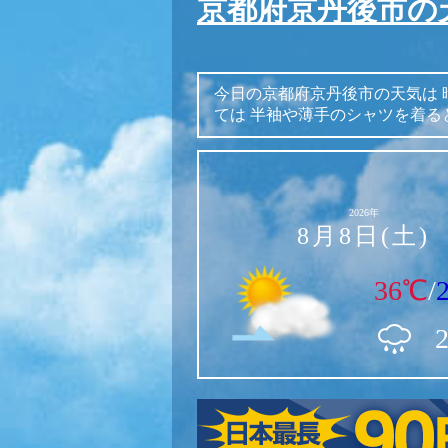
京都府京丹後市の
今日の京都府京丹後市の天気は
ては
半袖や薄手のシャツを着る
2026年
8月8日(土)
36℃
/