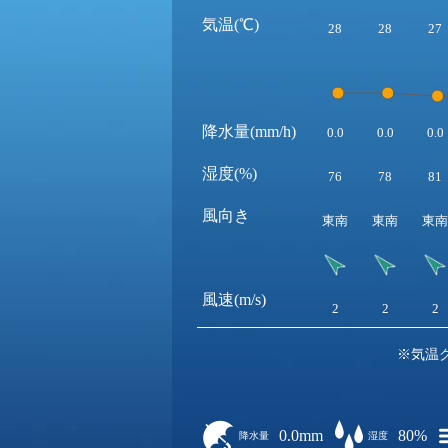
気温(℃)
28
28
27
降水量(mm/h)
0.0
0.0
0.0
湿度(%)
76
78
81
風向き
東南
東南
東南
風速(m/s)
2
2
2
※気温
0.0mm
80%
降水量
湿度