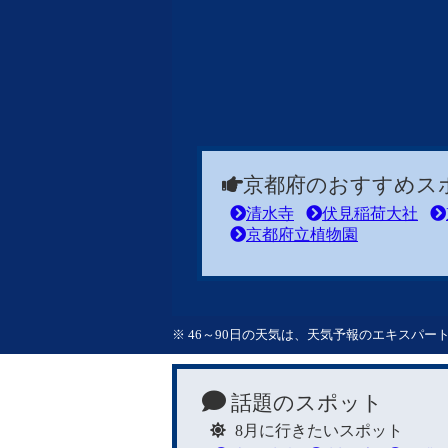
京都府のおすすめス
清水寺
伏見稲荷大社
京都府立植物園
※ 46～90日の天気は、天気予報のエキスパ
話題のスポット
8月に行きたいスポット