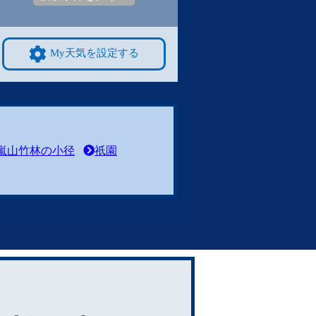
My天気を設定する
嵐山竹林の小径
祇園