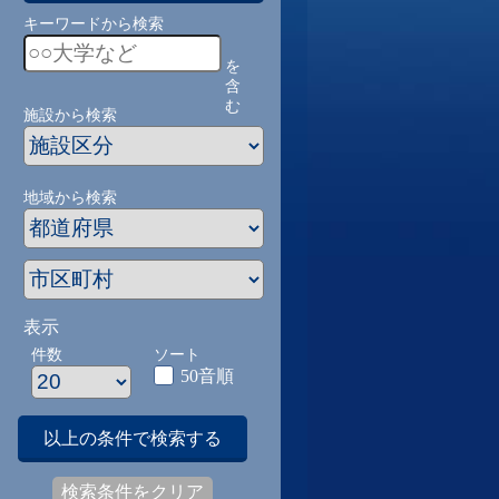
キーワードから検索
を
含
む
施設から検索
地域から検索
表示
件数
ソート
50音順
以上の条件で検索する
検索条件をクリア