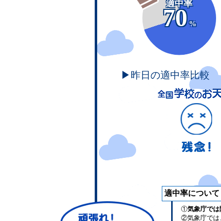
適中率
70
%
▶昨日の適中率比較
適中率について
①
気象庁では
②気象庁では