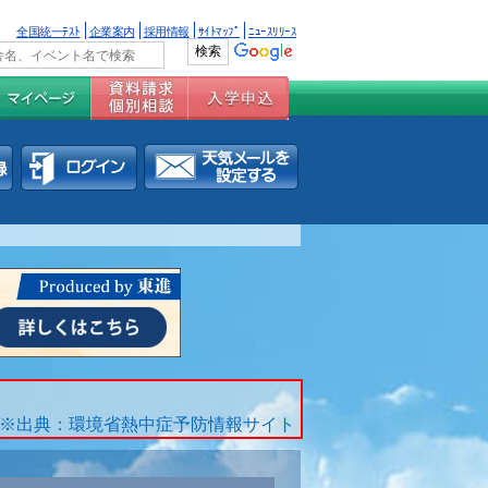
全国統一ﾃｽﾄ
企業案内
採用情報
ｻｲﾄﾏｯﾌﾟ
ﾆｭｰｽﾘﾘｰｽ
※出典：環境省熱中症予防情報サイト