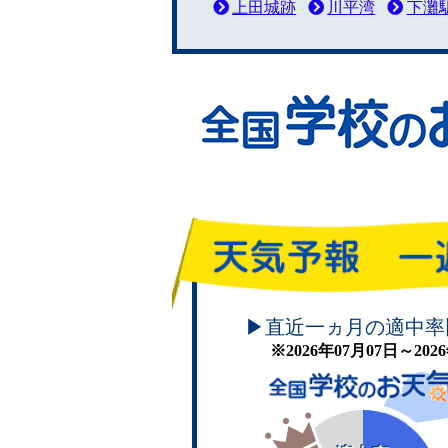
上田城跡
川平湾
下灘
頑張れ！学校のお天気
▶直近一ヵ月の適中率
※2026年07月07日～20