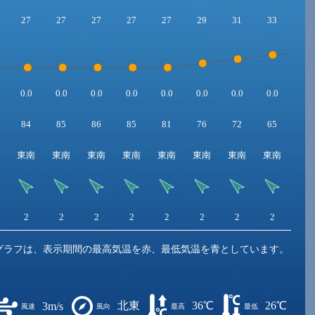
27
27
27
27
27
29
31
33
34
0.0
0.0
0.0
0.0
0.0
0.0
0.0
0.0
0.0
84
85
86
85
81
76
72
65
57
東南
東南
東南
東南
東南
東南
東南
東南
東
2
2
2
2
2
2
2
2
2
グラフは、表示期間の最高気温を赤、最低気温を青としています。
北東
36℃
26℃
3m/s
風速
風向
最高
最低