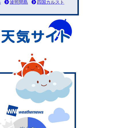
岳
波照間島
四国カルスト