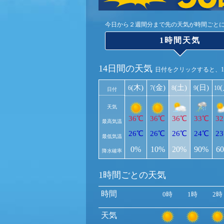
今日から２週間分まで先の天気が時間ごと
1時間天気
14日間の天気
日付をクリックすると、
(木)
(金)
(土)
(日)
6
7
8
9
10
日付
天気
36℃
36℃
36℃
33℃
3
最高気温
26℃
26℃
26℃
24℃
2
最低気温
0%
10%
20%
90%
6
降水確率
1時間ごとの天気
時間
0時
1時
2時
天気