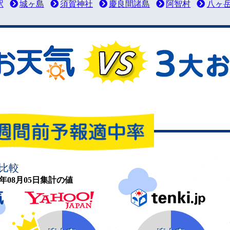
駅
城ヶ島
須賀神社
慶良間諸島
阿智村
八ヶ
比較
26年08月05日集計の値