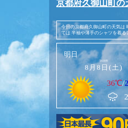
京都府久御山町の
今日の京都府久御山町の天気は
ては
半袖や薄手のシャツを着る
明日
2026年
8月8日(土)
36℃
/