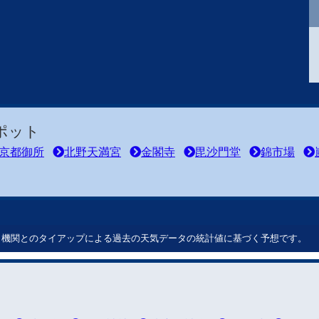
ポット
京都御所
北野天満宮
金閣寺
毘沙門堂
錦市場
ート機関とのタイアップによる過去の天気データの統計値に基づく予想です。