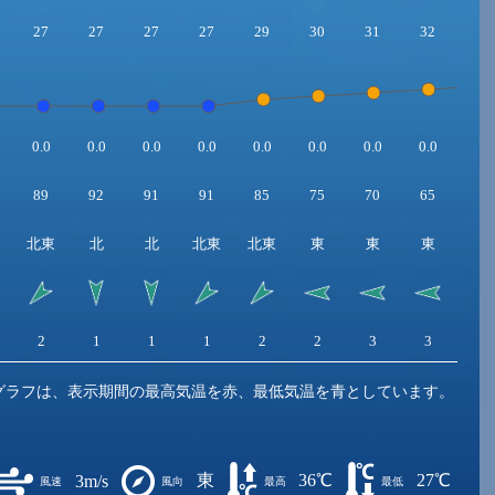
27
27
27
27
29
30
31
32
33
0.0
0.0
0.0
0.0
0.0
0.0
0.0
0.0
0.0
89
92
91
91
85
75
70
65
61
北東
北
北
北東
北東
東
東
東
東
2
1
1
1
2
2
3
3
3
グラフは、表示期間の最高気温を赤、最低気温を青としています。
東
36℃
27℃
3m/s
風速
風向
最高
最低