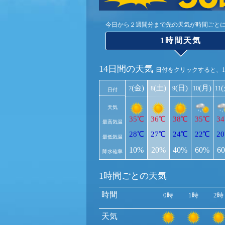
今日から２週間分まで先の天気が時間ごと
1時間天気
14日間の天気
日付をクリックすると、
(金)
(土)
(日)
(月)
7
8
9
10
11
日付
天気
35℃
36℃
38℃
35℃
3
最高気温
28℃
27℃
24℃
22℃
2
最低気温
10%
20%
40%
60%
6
降水確率
1時間ごとの天気
時間
0時
1時
2時
天気