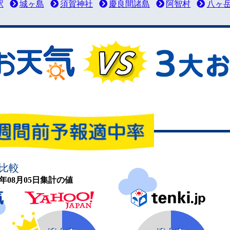
駅
城ヶ島
須賀神社
慶良間諸島
阿智村
八ヶ
比較
26年08月05日集計の値