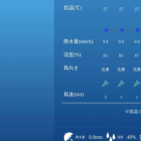
気温(℃)
27
27
27
降水量(mm/h)
0.0
0.0
0.0
湿度(%)
83
85
87
風向き
北東
北東
北東
風速(m/s)
2
1
1
※気温
0.0mm
49%
降水量
湿度