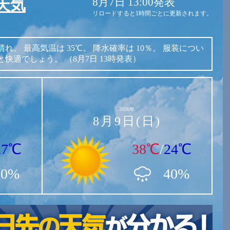
8月7日 13:00発表
天気
リロードすると1時間ごとに更新されます。
晴れ。
最高気温は
35℃。
降水確率は
10％。
服装につい
と快適でしょう。
（8月7日 13時発表）
2026年
8月9日(日)
27℃
38℃
/
24℃
20%
40%