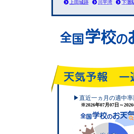
上田城跡
川平湾
下灘
頑張れ！学校のお天気
▶直近一ヵ月の適中率
※2026年07月07日～20