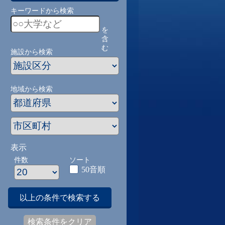
キーワードから検索
を
含
む
施設から検索
地域から検索
表示
件数
ソート
50音順
以上の条件で検索する
検索条件をクリア