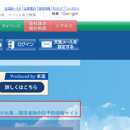
全国統一ﾃｽﾄ
企業案内
採用情報
ｻｲﾄﾏｯﾌﾟ
ﾆｭｰｽﾘﾘｰｽ
※出典：環境省熱中症予防情報サイト