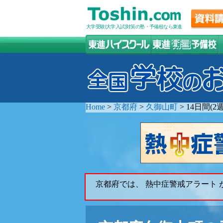
大学受験(大学入試)対策の塾・予備校なら東進
Home
>
京都府
>
久御山町
>
14日間(
京都府では、 熱中症警戒アラート