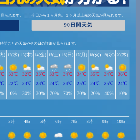
に見られます。
今日から１ヶ月先、１ヶ月以上先の天気が見られます。
90日間天気
1時間ごとの天気やその日の詳細が見られます。
(火)
(水)
(木)
(金)
(土)
(日)
(月)
(火)
(水)
(木)
12
13
14
15
16
17
18
19
20
4℃
33℃
32℃
33℃
33℃
34℃
34℃
35℃
34℃
36℃
0℃
22℃
23℃
23℃
24℃
24℃
25℃
24℃
25℃
24℃
0%
0%
30%
30%
70%
70%
70%
20%
40%
10%
3時
4時
5時
6時
7時
8時
9時
10時
11