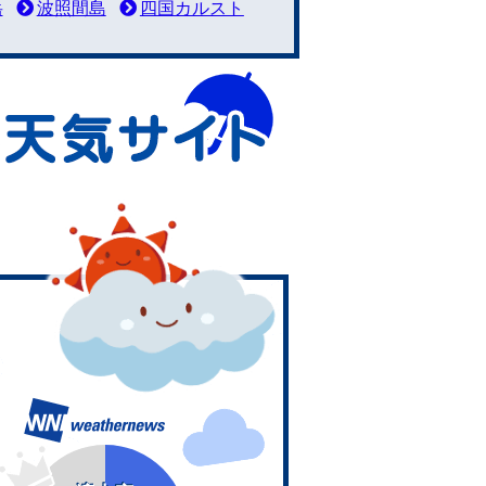
岳
波照間島
四国カルスト