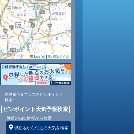
34
35
36
36
36
35
34
32
31
0.0
0.0
0.0
0.0
0.0
0.0
0.0
0.0
0.0
57
53
49
48
51
53
57
62
66
Leaflet
|
地理院タイル
東
東
東
東
東
東
東
東
東
3
2
3
3
3
3
3
2
2
建物単位まで天気をピンポイント
検索!
ピンポイント天気予報検索
付近のGPS情報から検索
現在地から付近の天気を検索