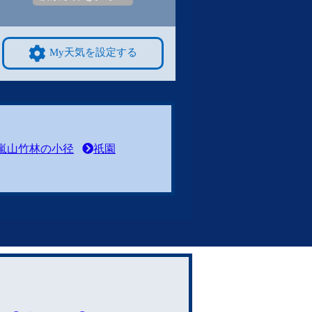
My天気を設定する
嵐山竹林の小径
祇園