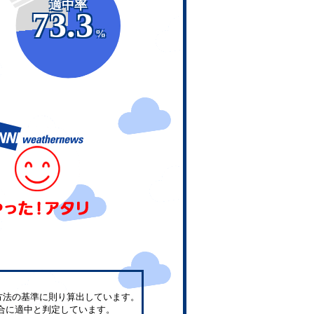
適中率
73.3
%
方法の基準に則り算出しています。
合に適中と判定しています。