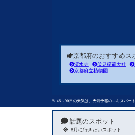
京都府のおすすめス
清水寺
伏見稲荷大社
京都府立植物園
※ 46～90日の天気は、天気予報のエキスパ
話題のスポット
8月に行きたいスポット