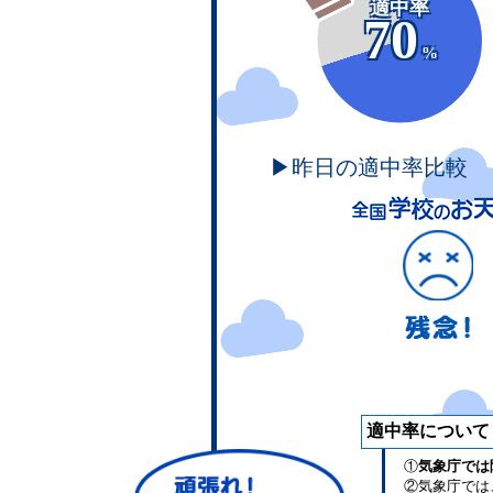
適中率
70
%
▶昨日の適中率比較
適中率について
①
気象庁では
②気象庁では