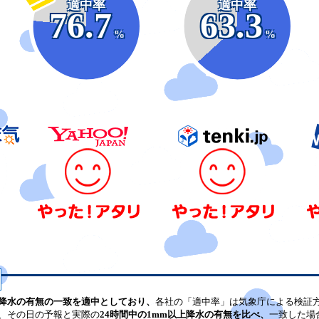
適中率
適中率
76.7
63.3
%
%
降水の有無の一致を適中としており、
各社の「適中率」は気象庁による検証
、その日の予報と実際の
24時間中の1mm以上降水の有無を比べ、
一致した場