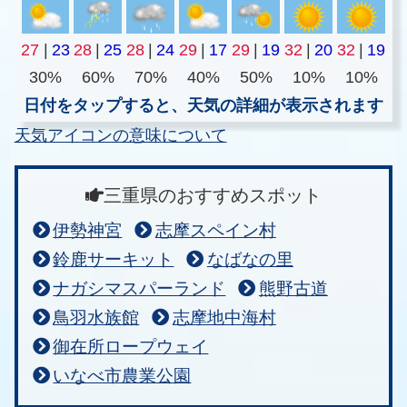
27
|
23
28
|
25
28
|
24
29
|
17
29
|
19
32
|
20
32
|
19
30%
60%
70%
40%
50%
10%
10%
日付をタップすると、天気の詳細が表示されます
天気アイコンの意味について
三重県のおすすめスポット
伊勢神宮
志摩スペイン村
鈴鹿サーキット
なばなの里
ナガシマスパーランド
熊野古道
鳥羽水族館
志摩地中海村
御在所ロープウェイ
いなべ市農業公園