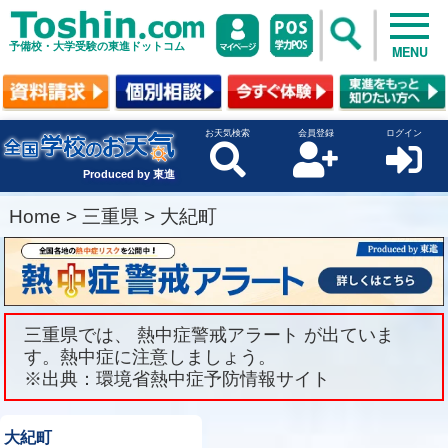
予備校・大学受験の東進ドットコム
MENU
お天気検索
会員登録
ログイン
Produced by 東進
Home
>
三重県
>
大紀町
三重県では、 熱中症警戒アラート が出ていま
す。熱中症に注意しましょう。
※出典：環境省熱中症予防情報サイト
大紀町