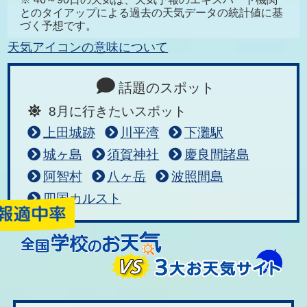
とのタイアップによる過去の天気データの統計値に基
づく予想です。
天気アイコンの意味について
話題のスポット
8月に行きたいスポット
上田城跡
川平湾
下灘駅
城ヶ島
須賀神社
慶良間諸島
阿智村
八ヶ岳
波照間島
四国カルスト