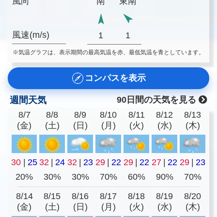
風向
南
東南
風速(m/s)
1
1
※気温グラフは、表示期間の最高気温を赤、最低気温を青としています。
コンパスを表示
週間天気
90日間の天気を見る
8/7
8/8
8/9
8/10
8/11
8/12
8/13
(金)
(土)
(日)
(月)
(火)
(水)
(木)
30
|
25
32
|
24
32
|
23
29
|
22
29
|
22
27
|
22
29
|
23
20%
30%
30%
70%
60%
90%
70%
8/14
8/15
8/16
8/17
8/18
8/19
8/20
(金)
(土)
(日)
(月)
(火)
(水)
(木)