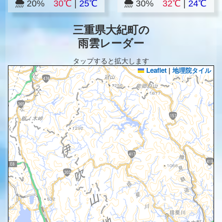
20%
30℃
|
25℃
30%
32℃
|
24℃
三重県大紀町の
雨雲レーダー
タップすると拡大します
Leaflet
|
地理院タイル