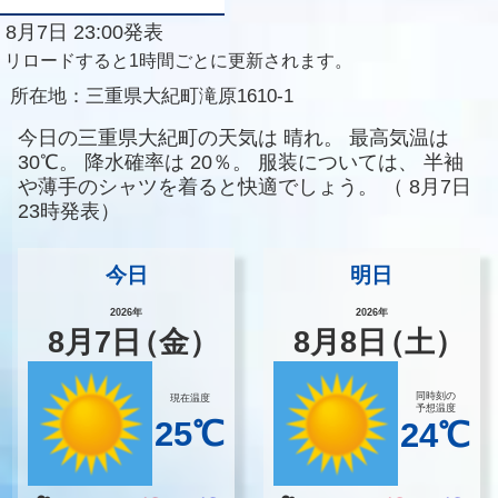
8月7日 23:00発表
リロードすると1時間ごとに更新されます。
所在地：
三重県大紀町滝原1610-1
今日の三重県大紀町の天気は
晴れ。
最高気温は
30℃。
降水確率は
20％。
服装については、
半袖
や薄手のシャツを着ると快適でしょう。
（
8月7日
23時発表）
今日
明日
2026年
2026年
8
月
7
日
（金）
8
月
8
日
（土）
同時刻の
現在温度
予想温度
25℃
24℃