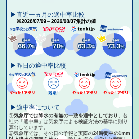
▶直近一ヵ月の適中率比較
※2026/07/09～2026/08/07集計の値
適中率
適中率
適中率
適中率
66.7
70
63.3
73.3
%
%
%
%
▶昨日の適中率比較
▶適中率について
①
気象庁では降水の有無の一致を適中としており、
各
社の「適中率」は気象庁による検証方法の基準に則り
算出しています。
②気象庁では、その日の予報と実際の
24時間中の1mm