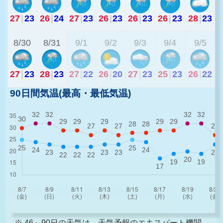
27
|
23
26
|
24
27
|
23
26
|
23
26
|
23
26
|
23
28
|
23
2
8/30
8/31
9/1
9/2
9/3
9/4
9/5
27
|
23
28
|
23
27
|
22
26
|
20
27
|
23
25
|
23
26
|
22
90日間気温(最高・最低気温)
※ 46～90日の天気は、天気予報のエキスパート機関