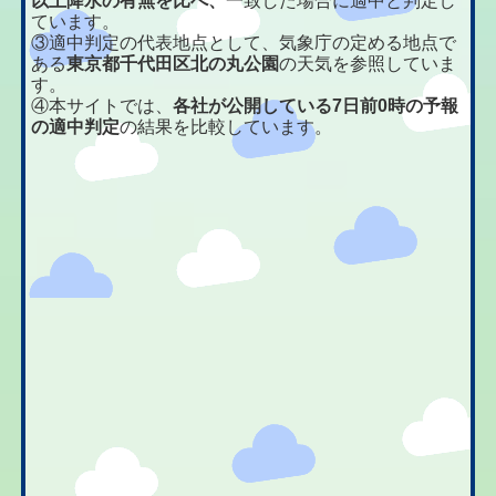
以上降水の有無を比べ、
一致した場合に適中と判定し
ています。
③適中判定の代表地点として、気象庁の定める地点で
ある
東京都千代田区北の丸公園
の天気を参照していま
す。
④本サイトでは、
各社が公開している7日前0時の予報
の適中判定
の結果を比較しています。