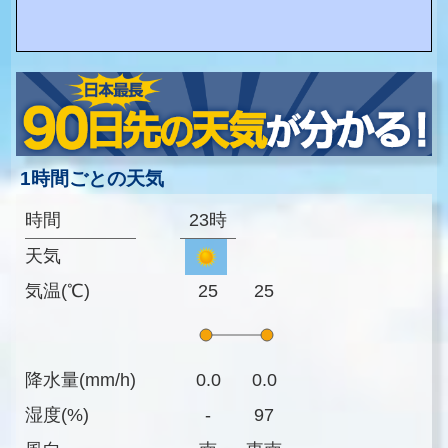
1時間ごとの天気
時間
23時
天気
気温(℃)
25
25
降水量(mm/h)
0.0
0.0
湿度(%)
-
97